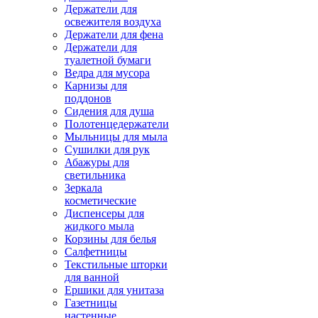
Держатели для
освежителя воздуха
Держатели для фена
Держатели для
туалетной бумаги
Ведра для мусора
Карнизы для
поддонов
Сидения для душа
Полотенцедержатели
Мыльницы для мыла
Сушилки для рук
Абажуры для
светильника
Зеркала
косметические
Диспенсеры для
жидкого мыла
Корзины для белья
Салфетницы
Текстильные шторки
для ванной
Ершики для унитаза
Газетницы
настенные