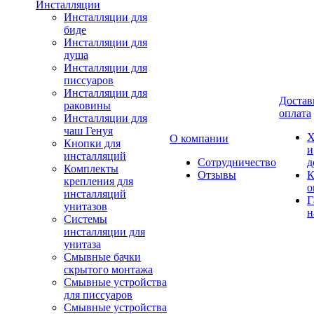
Инсталляции
Инсталляции для
биде
Инсталляции для
душа
Инсталляции для
писсуаров
Инсталляции для
Достав
раковины
оплата
Инсталляции для
чаш Генуя
Х
О компании
Кнопки для
и
инсталляций
Сотрудничество
д
Комплекты
Отзывы
К
крепления для
о
инсталляций
Г
унитазов
н
Системы
инсталляции для
унитаза
Смывные бачки
скрытого монтажа
Смывные устройства
для писсуаров
Смывные устройства