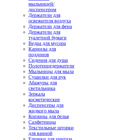
мыльницей/
диспенсером
Держатели для
освежителя воздуха
Держатели для фена
Держатели для
туалетной бумаги
Ведра для мусора
Карнизы для
поддонов
Сидения для душа
Полотенцедержатели
Мыльницы для мыла
Сушилки для рук
Абажуры для
светильника
Зеркала
косметические
Диспенсеры для
жидкого мыла
Корзины для белья
Салфетницы
Текстильные шторки
для ванной
Ершики для унитаза