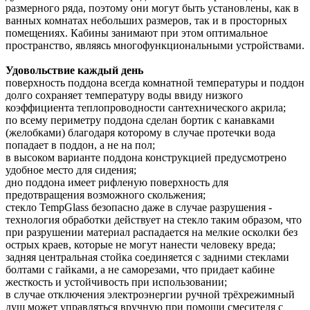
размерного ряда, поэтому они могут быть установлены, как в
ванных комнатах небольших размеров, так и в просторных
помещениях. Кабины занимают при этом оптимальное
пространство, являясь многофункциональными устройствами.
Удовольствие каждый день
поверхность поддона всегда комнатной температуры и поддон
долго сохраняет температуру воды ввиду низкого
коэффициента теплопроводности сантехнического акрила;
по всему периметру поддона сделан бортик с канавками
(желобками) благодаря которому в случае протечки вода
попадает в поддон, а не на пол;
в высоком варианте поддона конструкцией предусмотрено
удобное место для сидения;
дно поддона имеет рифленую поверхность для
предотвращения возможного скольжения;
стекло TempGlass безопасно даже в случае разрушения -
технология обработки действует на стекло таким образом, что
при разрушении материал распадается на мелкие осколки без
острых краев, которые не могут нанести человеку вреда;
задняя центральная стойка соединяется с задними стеклами
болтами с гайками, а не саморезами, что придает кабине
жесткость и устойчивость при использовании;
в случае отключения электроэнергии ручной трёхрежимный
душ может управляться вручную при помощи смесителя с