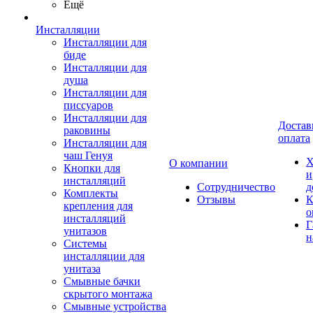
Ещё
Инсталляции
Инсталляции для
биде
Инсталляции для
душа
Инсталляции для
писсуаров
Инсталляции для
Достав
раковины
оплата
Инсталляции для
чаш Генуя
Х
О компании
Кнопки для
и
инсталляций
Сотрудничество
д
Комплекты
Отзывы
К
крепления для
о
инсталляций
Г
унитазов
н
Системы
инсталляции для
унитаза
Смывные бачки
скрытого монтажа
Смывные устройства