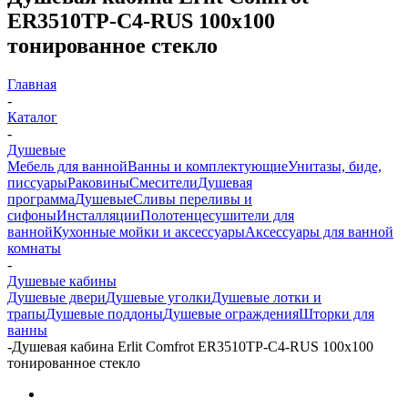
ER3510TP-C4-RUS 100x100
тонированное стекло
Главная
-
Каталог
-
Душевые
Мебель для ванной
Ванны и комплектующие
Унитазы, биде,
писсуары
Раковины
Смесители
Душевая
программа
Душевые
Сливы переливы и
сифоны
Инсталляции
Полотенцесушители для
ванной
Кухонные мойки и аксессуары
Аксессуары для ванной
комнаты
-
Душевые кабины
Душевые двери
Душевые уголки
Душевые лотки и
трапы
Душевые поддоны
Душевые ограждения
Шторки для
ванны
-
Душевая кабина Erlit Comfrot ER3510TP-C4-RUS 100x100
тонированное стекло