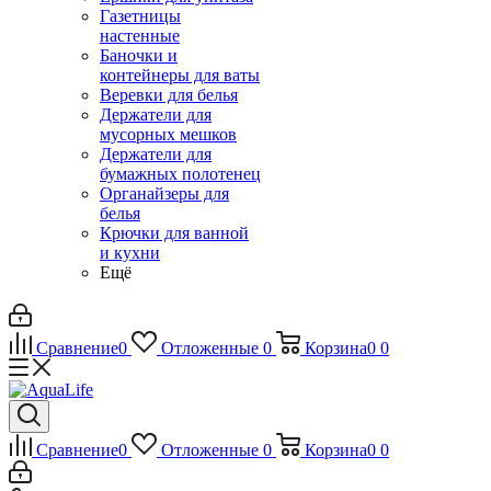
Газетницы
настенные
Баночки и
контейнеры для ваты
Веревки для белья
Держатели для
мусорных мешков
Держатели для
бумажных полотенец
Органайзеры для
белья
Крючки для ванной
и кухни
Ещё
Сравнение
0
Отложенные
0
Корзина
0
0
Сравнение
0
Отложенные
0
Корзина
0
0