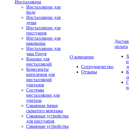
Инсталляции
Инсталляции для
биде
Инсталляции для
душа
Инсталляции для
писсуаров
Инсталляции для
Достав
раковины
оплата
Инсталляции для
чаш Генуя
Х
О компании
Кнопки для
и
инсталляций
Сотрудничество
д
Комплекты
Отзывы
К
крепления для
о
инсталляций
Г
унитазов
н
Системы
инсталляции для
унитаза
Смывные бачки
скрытого монтажа
Смывные устройства
для писсуаров
Смывные устройства