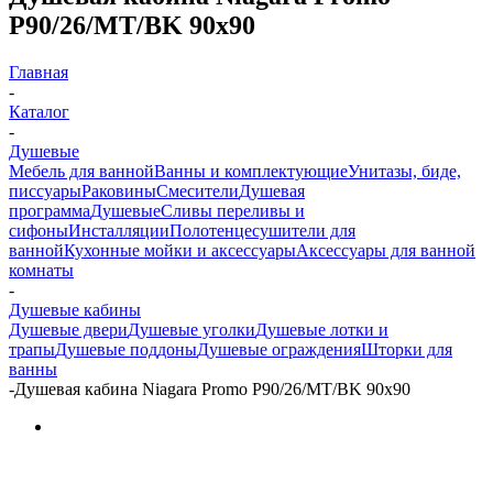
P90/26/MT/BK 90х90
Главная
-
Каталог
-
Душевые
Мебель для ванной
Ванны и комплектующие
Унитазы, биде,
писсуары
Раковины
Смесители
Душевая
программа
Душевые
Сливы переливы и
сифоны
Инсталляции
Полотенцесушители для
ванной
Кухонные мойки и аксессуары
Аксессуары для ванной
комнаты
-
Душевые кабины
Душевые двери
Душевые уголки
Душевые лотки и
трапы
Душевые поддоны
Душевые ограждения
Шторки для
ванны
-
Душевая кабина Niagara Promo P90/26/MT/BK 90х90