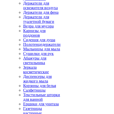
Держатели для
освежителя воздуха
Держатели для фена
Держатели для
туалетной бумаги
Ведра для мусора
Карнизы для
поддонов
Сидения для душа
Полотенцедержатели
Мыльницы для мыла
Сушилки для рук
Абажуры для
светильника
Зеркала
косметические
Диспенсеры для
жидкого мыла
Корзины для белья
Салфетницы
Текстильные шторки
для ванной
Ершики для унитаза
Газетницы
настенные