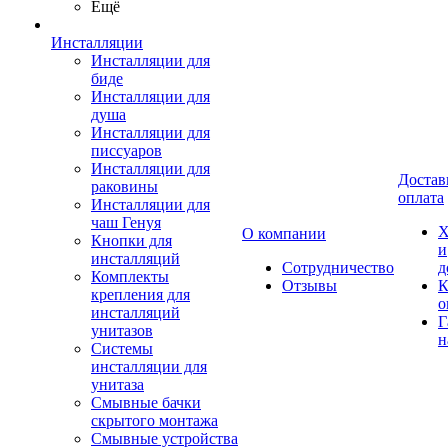
Ещё
Инсталляции
Инсталляции для
биде
Инсталляции для
душа
Инсталляции для
писсуаров
Инсталляции для
Достав
раковины
оплата
Инсталляции для
чаш Генуя
Х
О компании
Кнопки для
и
инсталляций
Сотрудничество
д
Комплекты
Отзывы
К
крепления для
о
инсталляций
Г
унитазов
н
Системы
инсталляции для
унитаза
Смывные бачки
скрытого монтажа
Смывные устройства