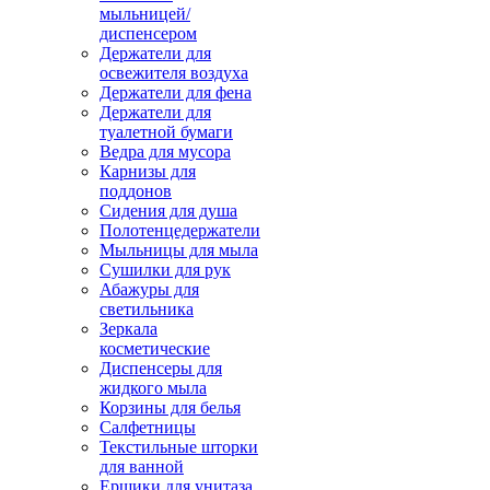
мыльницей/
диспенсером
Держатели для
освежителя воздуха
Держатели для фена
Держатели для
туалетной бумаги
Ведра для мусора
Карнизы для
поддонов
Сидения для душа
Полотенцедержатели
Мыльницы для мыла
Сушилки для рук
Абажуры для
светильника
Зеркала
косметические
Диспенсеры для
жидкого мыла
Корзины для белья
Салфетницы
Текстильные шторки
для ванной
Ершики для унитаза