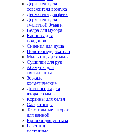
Держатели для
освежителя воздуха
Держатели для фена
Держатели для
туалетной бумаги
Ведра для мусора
Карнизы для
поддонов
Сидения для душа
Полотенцедержатели
Мыльницы для мыла
Сушилки для рук
Абажуры для
светильника
Зеркала
косметические
Диспенсеры для
жидкого мыла
Корзины для белья
Салфетницы
Текстильные шторки
для ванной
Ершики для унитаза
Газетницы
настенные