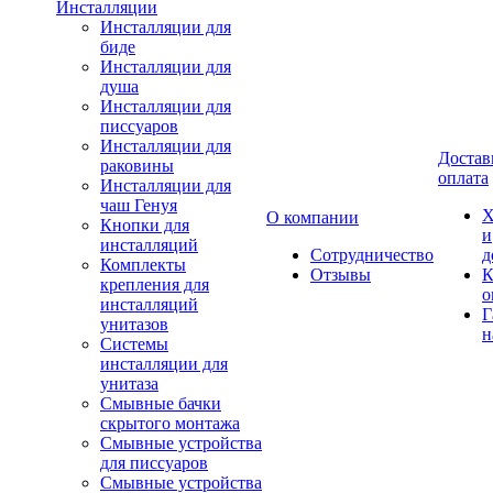
Инсталляции
Инсталляции для
биде
Инсталляции для
душа
Инсталляции для
писсуаров
Инсталляции для
Достав
раковины
оплата
Инсталляции для
чаш Генуя
Х
О компании
Кнопки для
и
инсталляций
Сотрудничество
д
Комплекты
Отзывы
К
крепления для
о
инсталляций
Г
унитазов
н
Системы
инсталляции для
унитаза
Смывные бачки
скрытого монтажа
Смывные устройства
для писсуаров
Смывные устройства