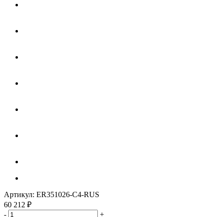
Артикул:
ER351026-С4-RUS
60 212
₽
-
+