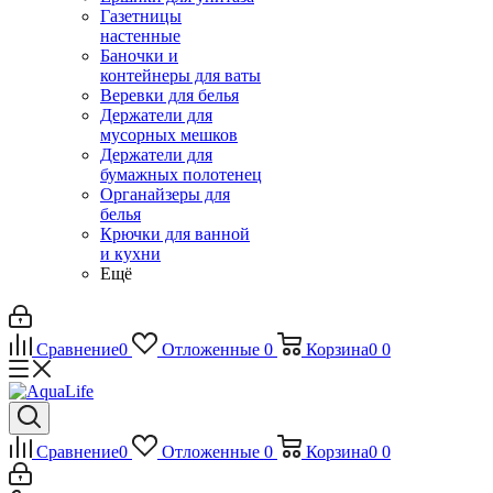
Газетницы
настенные
Баночки и
контейнеры для ваты
Веревки для белья
Держатели для
мусорных мешков
Держатели для
бумажных полотенец
Органайзеры для
белья
Крючки для ванной
и кухни
Ещё
Сравнение
0
Отложенные
0
Корзина
0
0
Сравнение
0
Отложенные
0
Корзина
0
0