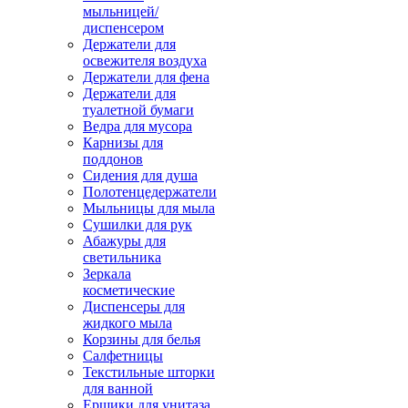
мыльницей/
диспенсером
Держатели для
освежителя воздуха
Держатели для фена
Держатели для
туалетной бумаги
Ведра для мусора
Карнизы для
поддонов
Сидения для душа
Полотенцедержатели
Мыльницы для мыла
Сушилки для рук
Абажуры для
светильника
Зеркала
косметические
Диспенсеры для
жидкого мыла
Корзины для белья
Салфетницы
Текстильные шторки
для ванной
Ершики для унитаза