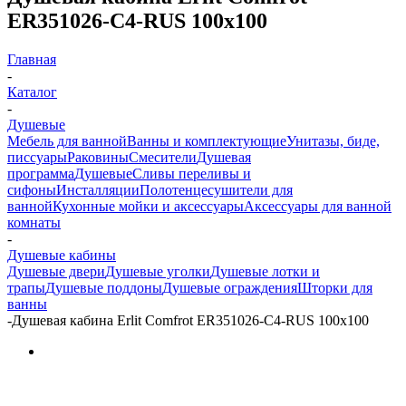
ER351026-С4-RUS 100х100
Главная
-
Каталог
-
Душевые
Мебель для ванной
Ванны и комплектующие
Унитазы, биде,
писсуары
Раковины
Смесители
Душевая
программа
Душевые
Сливы переливы и
сифоны
Инсталляции
Полотенцесушители для
ванной
Кухонные мойки и аксессуары
Аксессуары для ванной
комнаты
-
Душевые кабины
Душевые двери
Душевые уголки
Душевые лотки и
трапы
Душевые поддоны
Душевые ограждения
Шторки для
ванны
-
Душевая кабина Erlit Comfrot ER351026-С4-RUS 100х100