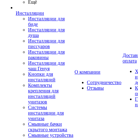
Ещё
Инсталляции
Инсталляции для
биде
Инсталляции для
душа
Инсталляции для
писсуаров
Инсталляции для
Достав
раковины
оплата
Инсталляции для
чаш Генуя
Х
О компании
Кнопки для
и
инсталляций
Сотрудничество
д
Комплекты
Отзывы
К
крепления для
о
инсталляций
Г
унитазов
н
Системы
инсталляции для
унитаза
Смывные бачки
скрытого монтажа
Смывные устройства