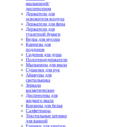
мыльницей/
диспенсером
Держатели для
освежителя воздуха
Держатели для фена
Держатели для
туалетной бумаги
Ведра для мусора
Карнизы для
поддонов
Сидения для душа
Полотенцедержатели
Мыльницы для мыла
Сушилки для рук
Абажуры для
светильника
Зеркала
косметические
Диспенсеры для
жидкого мыла
Корзины для белья
Салфетницы
Текстильные шторки
для ванной
Ершики для унитаза