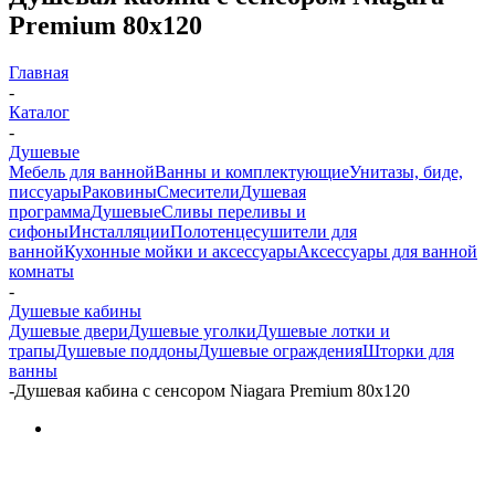
Premium 80x120
Главная
-
Каталог
-
Душевые
Мебель для ванной
Ванны и комплектующие
Унитазы, биде,
писсуары
Раковины
Смесители
Душевая
программа
Душевые
Сливы переливы и
сифоны
Инсталляции
Полотенцесушители для
ванной
Кухонные мойки и аксессуары
Аксессуары для ванной
комнаты
-
Душевые кабины
Душевые двери
Душевые уголки
Душевые лотки и
трапы
Душевые поддоны
Душевые ограждения
Шторки для
ванны
-
Душевая кабина с сенсором Niagara Premium 80x120