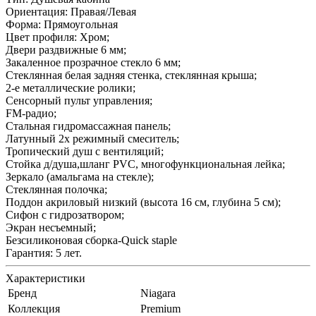
Ориентация: Правая/Левая
Форма: Прямоугольная
Цвет профиля: Хром;
Двери раздвижные 6 мм;
Закаленное прозрачное стекло 6 мм;
Стеклянная белая задняя стенка, стеклянная крыша;
2-е металлические ролики;
Сенсорный пульт управления;
FM-радио;
Стальная гидромассажная панель;
Латунный 2х режимный смеситель;
Тропический душ с вентиляций;
Стойка д/душа,шланг PVC, многофункциональная лейка;
Зеркало (амальгама на стекле);
Стеклянная полочка;
Поддон акриловый низкий (высота 16 см, глубина 5 см);
Сифон с гидрозатвором;
Экран несъемный;
Безсиликоновая сборка-Quick staple
Гарантия: 5 лет.
Характеристики
Бренд
Niagara
Коллекция
Premium