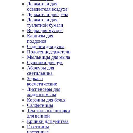
Держатели для
освежителя воздуха
Держатели для фена
Держатели для
туалетной бумаги
Ведра для мусора
Карнизы для
поддонов
Сидения для душа
Полотенцедержатели
Мыльницы для мыла
Сушилки для рук
Абажуры для
светильника
Зеркала
косметические
Диспенсеры для
жидкого мыла
Корзины для белья
Салфетницы
Текстильные шторки
для ванной
Ершики для унитаза
Газетницы
настенные