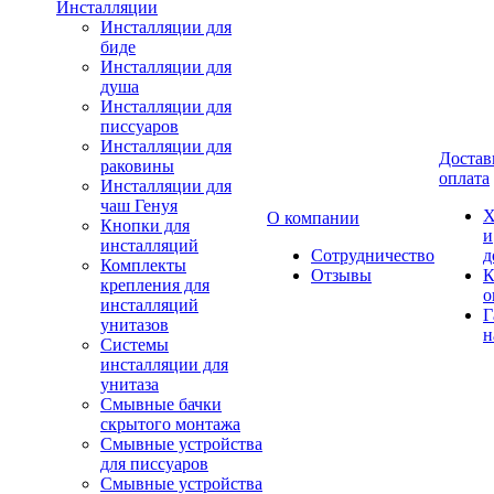
Инсталляции
Инсталляции для
биде
Инсталляции для
душа
Инсталляции для
писсуаров
Инсталляции для
Достав
раковины
оплата
Инсталляции для
чаш Генуя
Х
О компании
Кнопки для
и
инсталляций
Сотрудничество
д
Комплекты
Отзывы
К
крепления для
о
инсталляций
Г
унитазов
н
Системы
инсталляции для
унитаза
Смывные бачки
скрытого монтажа
Смывные устройства
для писсуаров
Смывные устройства