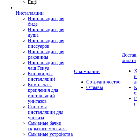
Ещё
Инсталляции
Инсталляции для
биде
Инсталляции для
душа
Инсталляции для
писсуаров
Инсталляции для
Достав
раковины
оплата
Инсталляции для
чаш Генуя
Х
О компании
Кнопки для
и
инсталляций
Сотрудничество
д
Комплекты
Отзывы
К
крепления для
о
инсталляций
Г
унитазов
н
Системы
инсталляции для
унитаза
Смывные бачки
скрытого монтажа
Смывные устройства