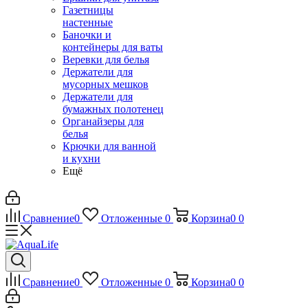
Газетницы
настенные
Баночки и
контейнеры для ваты
Веревки для белья
Держатели для
мусорных мешков
Держатели для
бумажных полотенец
Органайзеры для
белья
Крючки для ванной
и кухни
Ещё
Сравнение
0
Отложенные
0
Корзина
0
0
Сравнение
0
Отложенные
0
Корзина
0
0