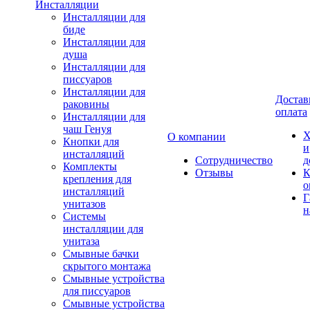
Инсталляции
Инсталляции для
биде
Инсталляции для
душа
Инсталляции для
писсуаров
Инсталляции для
Достав
раковины
оплата
Инсталляции для
чаш Генуя
Х
О компании
Кнопки для
и
инсталляций
Сотрудничество
д
Комплекты
Отзывы
К
крепления для
о
инсталляций
Г
унитазов
н
Системы
инсталляции для
унитаза
Смывные бачки
скрытого монтажа
Смывные устройства
для писсуаров
Смывные устройства