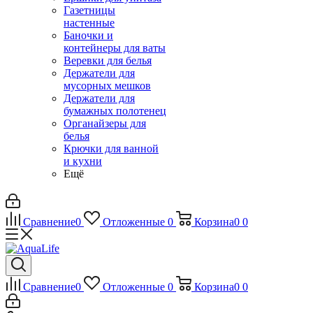
Газетницы
настенные
Баночки и
контейнеры для ваты
Веревки для белья
Держатели для
мусорных мешков
Держатели для
бумажных полотенец
Органайзеры для
белья
Крючки для ванной
и кухни
Ещё
Сравнение
0
Отложенные
0
Корзина
0
0
Сравнение
0
Отложенные
0
Корзина
0
0