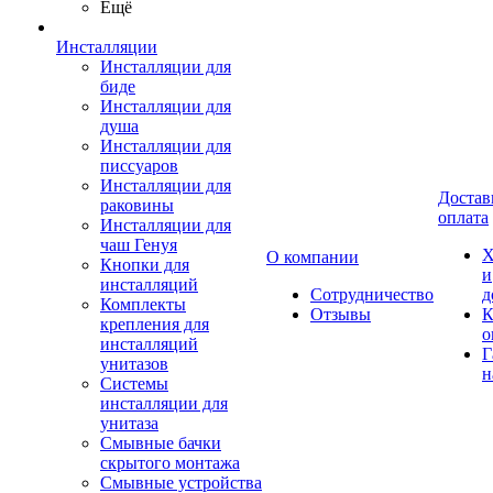
Ещё
Инсталляции
Инсталляции для
биде
Инсталляции для
душа
Инсталляции для
писсуаров
Инсталляции для
Достав
раковины
оплата
Инсталляции для
чаш Генуя
Х
О компании
Кнопки для
и
инсталляций
Сотрудничество
д
Комплекты
Отзывы
К
крепления для
о
инсталляций
Г
унитазов
н
Системы
инсталляции для
унитаза
Смывные бачки
скрытого монтажа
Смывные устройства