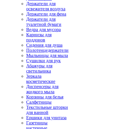
Держатели для
освежителя воздуха
Держатели для фена
Держатели для
туалетной бумаги
Ведра для мусора
Карнизы для
поддонов
Сидения для душа
Полотенцедержатели
Мыльницы для мыла
Сушилки для рук
Абажуры для
светильника
Зеркала
косметические
Диспенсеры для
жидкого мыла
Корзины для белья
Салфетницы
Текстильные шторки
для ванной
Ершики для унитаза
Газетницы
настенные