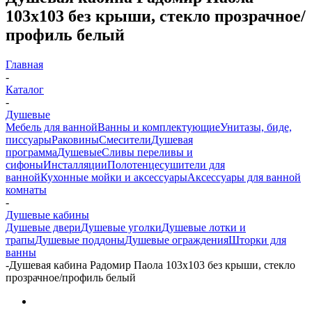
103х103 без крыши, стекло прозрачное/
профиль белый
Главная
-
Каталог
-
Душевые
Мебель для ванной
Ванны и комплектующие
Унитазы, биде,
писсуары
Раковины
Смесители
Душевая
программа
Душевые
Сливы переливы и
сифоны
Инсталляции
Полотенцесушители для
ванной
Кухонные мойки и аксессуары
Аксессуары для ванной
комнаты
-
Душевые кабины
Душевые двери
Душевые уголки
Душевые лотки и
трапы
Душевые поддоны
Душевые ограждения
Шторки для
ванны
-
Душевая кабина Радомир Паола 103х103 без крыши, стекло
прозрачное/профиль белый