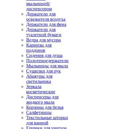
мыльницей/
диспенсером
Держатели для
освежителя воздуха
Держатели для фена
Держатели для
туалетной бумаги
Ведра для мусора
Карнизы для
поддонов
Сидения для душа
Полотенцедержатели
Мыльницы для мыла
Сушилки для рук
Абажуры для
светильника
Зеркала
косметические
Диспенсеры для
жидкого мыла
Корзины для белья
Салфетницы
Текстильные шторки
для ванной
Ершики для унитаза