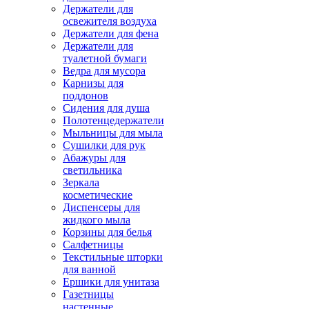
Держатели для
освежителя воздуха
Держатели для фена
Держатели для
туалетной бумаги
Ведра для мусора
Карнизы для
поддонов
Сидения для душа
Полотенцедержатели
Мыльницы для мыла
Сушилки для рук
Абажуры для
светильника
Зеркала
косметические
Диспенсеры для
жидкого мыла
Корзины для белья
Салфетницы
Текстильные шторки
для ванной
Ершики для унитаза
Газетницы
настенные