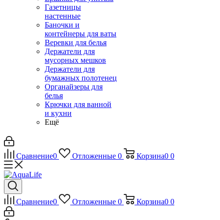
Газетницы
настенные
Баночки и
контейнеры для ваты
Веревки для белья
Держатели для
мусорных мешков
Держатели для
бумажных полотенец
Органайзеры для
белья
Крючки для ванной
и кухни
Ещё
Сравнение
0
Отложенные
0
Корзина
0
0
Сравнение
0
Отложенные
0
Корзина
0
0