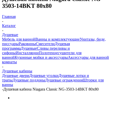
3503-14BKT 80х80
Главная
-
Каталог
-
Душевые
Мебель для ванной
Ванны и комплектующие
Унитазы, биде,
писсуары
Раковины
Смесители
Душевая
программа
Душевые
Сливы переливы и
сифоны
Инсталляции
Полотенцесушители для
ванной
Кухонные мойки и аксессуары
Аксессуары для ванной
комнаты
-
Душевые кабины
Душевые двери
Душевые уголки
Душевые лотки и
трапы
Душевые поддоны
Душевые ограждения
Шторки для
ванны
-
Душевая кабина Niagara Classic NG-3503-14BKT 80х80