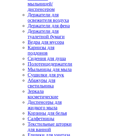
мыльницей/
диспенсером
Держатели для
освежителя воздуха
Держатели для фена
Держатели для
туалетной бумаги
Ведра для мусора
Карнизы для
поддонов
Сидения для душа
Полотенцедержатели
Мыльницы для мыла
Сушилки для рук
Абажуры для
светильника
Зеркала
косметические
Диспенсеры для
жидкого мыла
Корзины для белья
Салфетницы
Текстильные шторки
для ванной
Ершики для унитаза