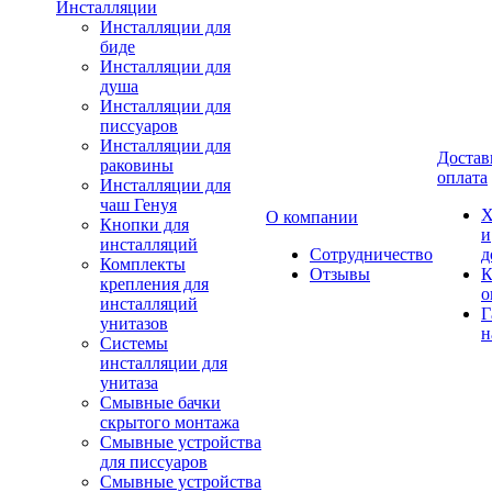
Инсталляции
Инсталляции для
биде
Инсталляции для
душа
Инсталляции для
писсуаров
Инсталляции для
Достав
раковины
оплата
Инсталляции для
чаш Генуя
Х
О компании
Кнопки для
и
инсталляций
Сотрудничество
д
Комплекты
Отзывы
К
крепления для
о
инсталляций
Г
унитазов
н
Системы
инсталляции для
унитаза
Смывные бачки
скрытого монтажа
Смывные устройства
для писсуаров
Смывные устройства