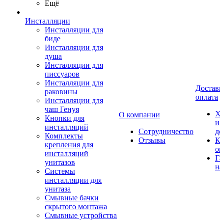
Ещё
Инсталляции
Инсталляции для
биде
Инсталляции для
душа
Инсталляции для
писсуаров
Инсталляции для
Достав
раковины
оплата
Инсталляции для
чаш Генуя
Х
О компании
Кнопки для
и
инсталляций
Сотрудничество
д
Комплекты
Отзывы
К
крепления для
о
инсталляций
Г
унитазов
н
Системы
инсталляции для
унитаза
Смывные бачки
скрытого монтажа
Смывные устройства