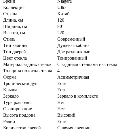
Бренд
Niagara
Коллекция
Ultra
Страна
Китай
Длина, см
120
Ширина, см
80
Высота, см
220
Стиль
Современный
Тип кабины
Душевая кабина
Тип дверей
Две раздвижные
Цвет стекла
Тонированный
Материал задних стенок
С задними стенками из стекла
Толщина полотна стекла
4
Форма
Асимметричная
Тропический душ
Есть
Крыша
Есть
Зеркало
Зеркало в комплекте
Турецкая баня
Нет
Озонирование
Нет
Высота поддона
Высокий
Радио
Есть
Количество дверей
С двумя дверьми