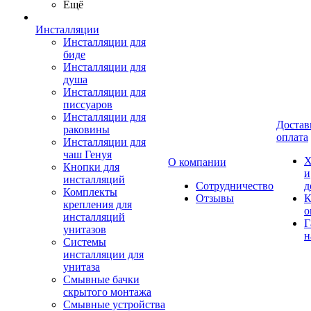
Ещё
Инсталляции
Инсталляции для
биде
Инсталляции для
душа
Инсталляции для
писсуаров
Инсталляции для
Достав
раковины
оплата
Инсталляции для
чаш Генуя
Х
О компании
Кнопки для
и
инсталляций
Сотрудничество
д
Комплекты
Отзывы
К
крепления для
о
инсталляций
Г
унитазов
н
Системы
инсталляции для
унитаза
Смывные бачки
скрытого монтажа
Смывные устройства