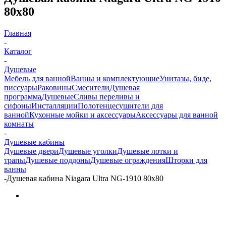
80х80
Главная
-
Каталог
-
Душевые
Мебель для ванной
Ванны и комплектующие
Унитазы, биде,
писсуары
Раковины
Смесители
Душевая
программа
Душевые
Сливы переливы и
сифоны
Инсталляции
Полотенцесушители для
ванной
Кухонные мойки и аксессуары
Аксессуары для ванной
комнаты
-
Душевые кабины
Душевые двери
Душевые уголки
Душевые лотки и
трапы
Душевые поддоны
Душевые ограждения
Шторки для
ванны
-
Душевая кабина Niagara Ultra NG-1910 80х80