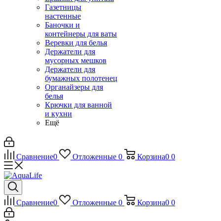
Газетницы
настенные
Баночки и
контейнеры для ваты
Веревки для белья
Держатели для
мусорных мешков
Держатели для
бумажных полотенец
Органайзеры для
белья
Крючки для ванной
и кухни
Ещё
Сравнение
0
Отложенные
0
Корзина
0
0
Сравнение
0
Отложенные
0
Корзина
0
0