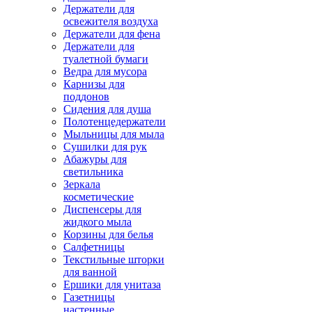
Держатели для
освежителя воздуха
Держатели для фена
Держатели для
туалетной бумаги
Ведра для мусора
Карнизы для
поддонов
Сидения для душа
Полотенцедержатели
Мыльницы для мыла
Сушилки для рук
Абажуры для
светильника
Зеркала
косметические
Диспенсеры для
жидкого мыла
Корзины для белья
Салфетницы
Текстильные шторки
для ванной
Ершики для унитаза
Газетницы
настенные