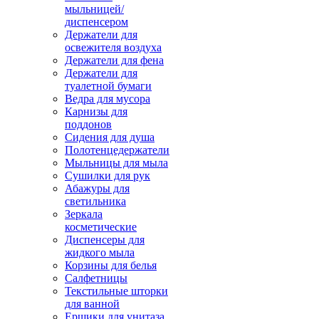
мыльницей/
диспенсером
Держатели для
освежителя воздуха
Держатели для фена
Держатели для
туалетной бумаги
Ведра для мусора
Карнизы для
поддонов
Сидения для душа
Полотенцедержатели
Мыльницы для мыла
Сушилки для рук
Абажуры для
светильника
Зеркала
косметические
Диспенсеры для
жидкого мыла
Корзины для белья
Салфетницы
Текстильные шторки
для ванной
Ершики для унитаза