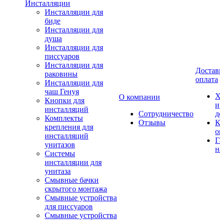
Инсталляции
Инсталляции для
биде
Инсталляции для
душа
Инсталляции для
писсуаров
Инсталляции для
Достав
раковины
оплата
Инсталляции для
чаш Генуя
Х
О компании
Кнопки для
и
инсталляций
Сотрудничество
д
Комплекты
Отзывы
К
крепления для
о
инсталляций
Г
унитазов
н
Системы
инсталляции для
унитаза
Смывные бачки
скрытого монтажа
Смывные устройства
для писсуаров
Смывные устройства