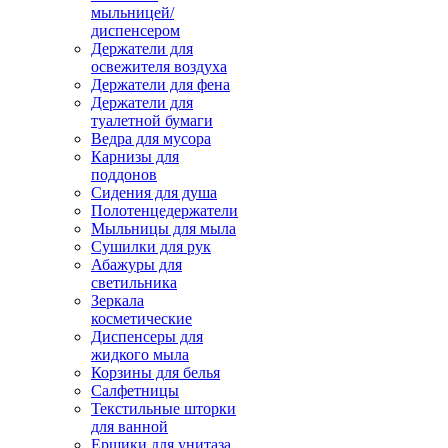
мыльницей/
диспенсером
Держатели для
освежителя воздуха
Держатели для фена
Держатели для
туалетной бумаги
Ведра для мусора
Карнизы для
поддонов
Сидения для душа
Полотенцедержатели
Мыльницы для мыла
Сушилки для рук
Абажуры для
светильника
Зеркала
косметические
Диспенсеры для
жидкого мыла
Корзины для белья
Салфетницы
Текстильные шторки
для ванной
Ершики для унитаза