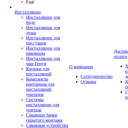
Ещё
Инсталляции
Инсталляции для
биде
Инсталляции для
душа
Инсталляции для
писсуаров
Инсталляции для
Достав
раковины
оплата
Инсталляции для
чаш Генуя
Х
О компании
Кнопки для
и
инсталляций
Сотрудничество
д
Комплекты
Отзывы
К
крепления для
о
инсталляций
Г
унитазов
н
Системы
инсталляции для
унитаза
Смывные бачки
скрытого монтажа
Смывные устройства