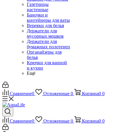
Газетницы
настенные
Баночки и
контейнеры для ваты
Веревки для белья
Держатели для
мусорных мешков
Держатели для
бумажных полотенец
Органайзеры для
белья
Крючки для ванной
и кухни
Ещё
Сравнение
0
Отложенные
0
Корзина
0
0
Сравнение
0
Отложенные
0
Корзина
0
0