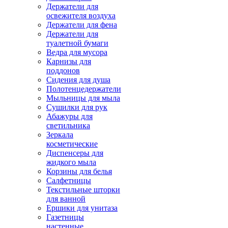
Держатели для
освежителя воздуха
Держатели для фена
Держатели для
туалетной бумаги
Ведра для мусора
Карнизы для
поддонов
Сидения для душа
Полотенцедержатели
Мыльницы для мыла
Сушилки для рук
Абажуры для
светильника
Зеркала
косметические
Диспенсеры для
жидкого мыла
Корзины для белья
Салфетницы
Текстильные шторки
для ванной
Ершики для унитаза
Газетницы
настенные