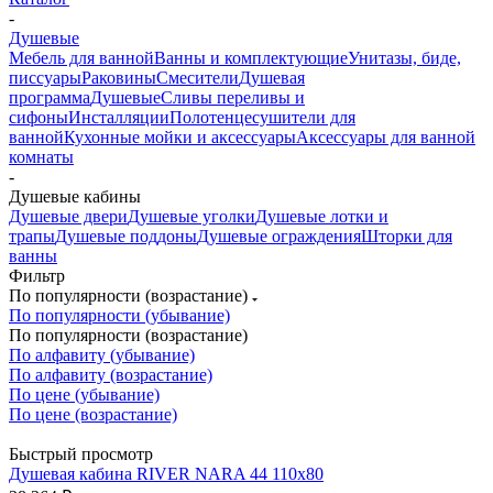
-
Душевые
Мебель для ванной
Ванны и комплектующие
Унитазы, биде,
писсуары
Раковины
Смесители
Душевая
программа
Душевые
Сливы переливы и
сифоны
Инсталляции
Полотенцесушители для
ванной
Кухонные мойки и аксессуары
Аксессуары для ванной
комнаты
-
Душевые кабины
Душевые двери
Душевые уголки
Душевые лотки и
трапы
Душевые поддоны
Душевые ограждения
Шторки для
ванны
Фильтр
По популярности (возрастание)
По популярности (убывание)
По популярности (возрастание)
По алфавиту (убывание)
По алфавиту (возрастание)
По цене (убывание)
По цене (возрастание)
Быстрый просмотр
Душевая кабина RIVER NARA 44 110х80