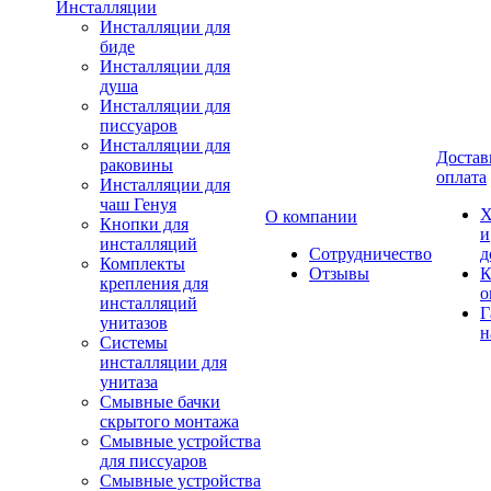
Инсталляции
Инсталляции для
биде
Инсталляции для
душа
Инсталляции для
писсуаров
Инсталляции для
Достав
раковины
оплата
Инсталляции для
чаш Генуя
Х
О компании
Кнопки для
и
инсталляций
Сотрудничество
д
Комплекты
Отзывы
К
крепления для
о
инсталляций
Г
унитазов
н
Системы
инсталляции для
унитаза
Смывные бачки
скрытого монтажа
Смывные устройства
для писсуаров
Смывные устройства