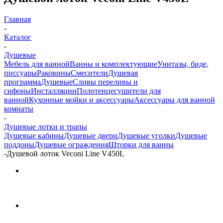
Главная
-
Каталог
-
Душевые
Мебель для ванной
Ванны и комплектующие
Унитазы, биде,
писсуары
Раковины
Смесители
Душевая
программа
Душевые
Сливы переливы и
сифоны
Инсталляции
Полотенцесушители для
ванной
Кухонные мойки и аксессуары
Аксессуары для ванной
комнаты
-
Душевые лотки и трапы
Душевые кабины
Душевые двери
Душевые уголки
Душевые
поддоны
Душевые ограждения
Шторки для ванны
-
Душевой лоток Veconi Line V450L