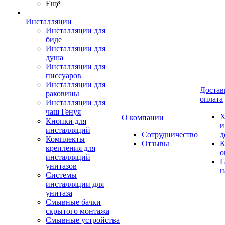
Ещё
Инсталляции
Инсталляции для
биде
Инсталляции для
душа
Инсталляции для
писсуаров
Инсталляции для
Достав
раковины
оплата
Инсталляции для
чаш Генуя
Х
О компании
Кнопки для
и
инсталляций
Сотрудничество
д
Комплекты
Отзывы
К
крепления для
о
инсталляций
Г
унитазов
н
Системы
инсталляции для
унитаза
Смывные бачки
скрытого монтажа
Смывные устройства