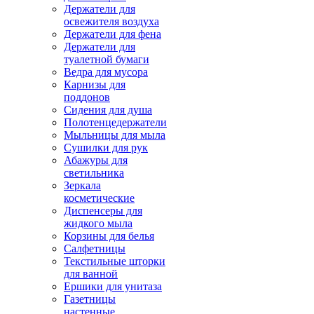
Держатели для
освежителя воздуха
Держатели для фена
Держатели для
туалетной бумаги
Ведра для мусора
Карнизы для
поддонов
Сидения для душа
Полотенцедержатели
Мыльницы для мыла
Сушилки для рук
Абажуры для
светильника
Зеркала
косметические
Диспенсеры для
жидкого мыла
Корзины для белья
Салфетницы
Текстильные шторки
для ванной
Ершики для унитаза
Газетницы
настенные