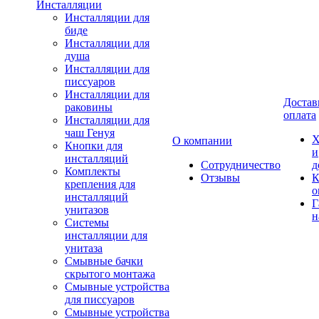
Инсталляции
Инсталляции для
биде
Инсталляции для
душа
Инсталляции для
писсуаров
Инсталляции для
Достав
раковины
оплата
Инсталляции для
чаш Генуя
Х
О компании
Кнопки для
и
инсталляций
Сотрудничество
д
Комплекты
Отзывы
К
крепления для
о
инсталляций
Г
унитазов
н
Системы
инсталляции для
унитаза
Смывные бачки
скрытого монтажа
Смывные устройства
для писсуаров
Смывные устройства