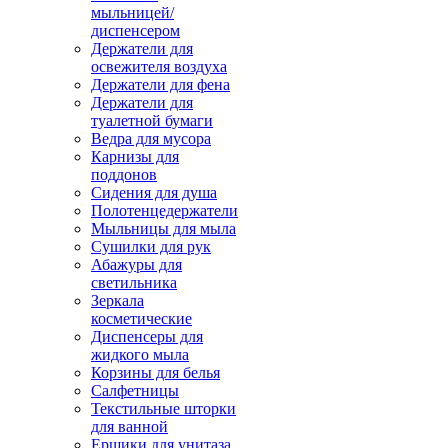
мыльницей/
диспенсером
Держатели для
освежителя воздуха
Держатели для фена
Держатели для
туалетной бумаги
Ведра для мусора
Карнизы для
поддонов
Сидения для душа
Полотенцедержатели
Мыльницы для мыла
Сушилки для рук
Абажуры для
светильника
Зеркала
косметические
Диспенсеры для
жидкого мыла
Корзины для белья
Салфетницы
Текстильные шторки
для ванной
Ершики для унитаза