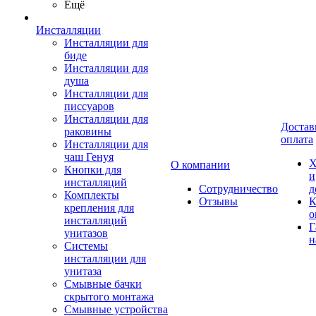
Ещё
Инсталляции
Инсталляции для
биде
Инсталляции для
душа
Инсталляции для
писсуаров
Инсталляции для
Достав
раковины
оплата
Инсталляции для
чаш Генуя
Х
О компании
Кнопки для
и
инсталляций
Сотрудничество
д
Комплекты
Отзывы
К
крепления для
о
инсталляций
Г
унитазов
н
Системы
инсталляции для
унитаза
Смывные бачки
скрытого монтажа
Смывные устройства