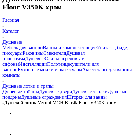
Floor V350K хром
Главная
-
Каталог
-
Душевые
Мебель для ванной
Ванны и комплектующие
Унитазы, биде,
писсуары
Раковины
Смесители
Душевая
программа
Душевые
Сливы переливы и
сифоны
Инсталляции
Полотенцесушители для
ванной
Кухонные мойки и аксессуары
Аксессуары для ванной
комнаты
-
Душевые лотки и трапы
Душевые кабины
Душевые двери
Душевые уголки
Душевые
поддоны
Душевые ограждения
Шторки для ванны
-
Душевой лоток Veconi MCH Klasik Floor V350K хром