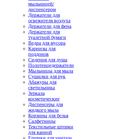
мыльницей/
диспенсером
Держатели для
освежителя воздуха
Держатели для фена
Держатели для
туалетной бумаги
Ведра для мусора
Карнизы для
поддонов
Сидения для душа
Полотенцедержатели
Мыльницы для мыла
Сушилки для рук
Абажуры для
светильника
Зеркала
косметические
Диспенсеры для
жидкого мыла
Корзины для белья
Салфетницы
Текстильные шторки
для ванной
Ершики для унитаза