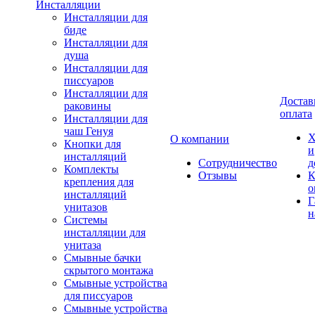
Инсталляции
Инсталляции для
биде
Инсталляции для
душа
Инсталляции для
писсуаров
Инсталляции для
Достав
раковины
оплата
Инсталляции для
чаш Генуя
Х
О компании
Кнопки для
и
инсталляций
Сотрудничество
д
Комплекты
Отзывы
К
крепления для
о
инсталляций
Г
унитазов
н
Системы
инсталляции для
унитаза
Смывные бачки
скрытого монтажа
Смывные устройства
для писсуаров
Смывные устройства