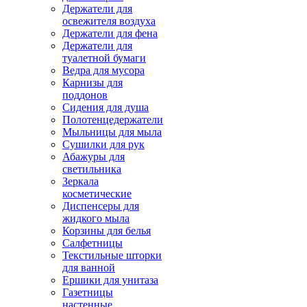
Держатели для
освежителя воздуха
Держатели для фена
Держатели для
туалетной бумаги
Ведра для мусора
Карнизы для
поддонов
Сидения для душа
Полотенцедержатели
Мыльницы для мыла
Сушилки для рук
Абажуры для
светильника
Зеркала
косметические
Диспенсеры для
жидкого мыла
Корзины для белья
Салфетницы
Текстильные шторки
для ванной
Ершики для унитаза
Газетницы
настенные