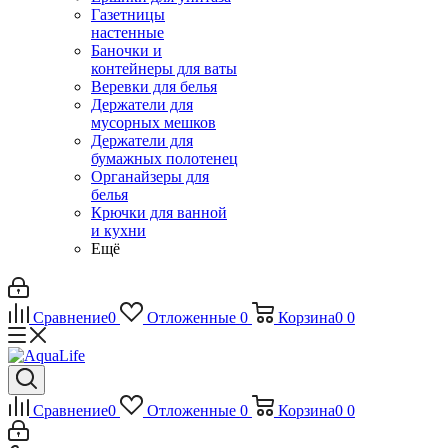
Газетницы
настенные
Баночки и
контейнеры для ваты
Веревки для белья
Держатели для
мусорных мешков
Держатели для
бумажных полотенец
Органайзеры для
белья
Крючки для ванной
и кухни
Ещё
Сравнение
0
Отложенные
0
Корзина
0
0
Сравнение
0
Отложенные
0
Корзина
0
0