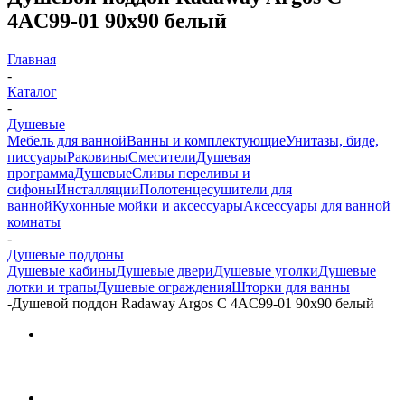
4AC99-01 90x90 белый
Главная
-
Каталог
-
Душевые
Мебель для ванной
Ванны и комплектующие
Унитазы, биде,
писсуары
Раковины
Смесители
Душевая
программа
Душевые
Сливы переливы и
сифоны
Инсталляции
Полотенцесушители для
ванной
Кухонные мойки и аксессуары
Аксессуары для ванной
комнаты
-
Душевые поддоны
Душевые кабины
Душевые двери
Душевые уголки
Душевые
лотки и трапы
Душевые ограждения
Шторки для ванны
-
Душевой поддон Radaway Argos C 4AC99-01 90x90 белый