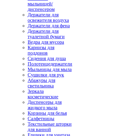
мыльницей/
диспенсером
Держатели для
освежителя воздуха
Держатели для фена
Держатели для
туалетной бумаги
Ведра для мусора
Карнизы для
поддонов
Сидения для душа
Полотенцедержатели
Мыльницы для мыла
Сушилки для рук
Абажуры для
светильника
Зеркала
косметические
Диспенсеры для
жидкого мыла
Корзины для белья
Салфетницы
Текстильные шторки
для ванной
Ершики для унитаза