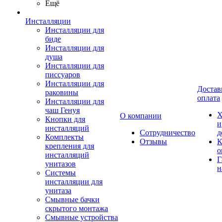
Ещё
Инсталляции
Инсталляции для
биде
Инсталляции для
душа
Инсталляции для
писсуаров
Инсталляции для
Достав
раковины
оплата
Инсталляции для
чаш Генуя
Х
О компании
Кнопки для
и
инсталляций
Сотрудничество
д
Комплекты
Отзывы
К
крепления для
о
инсталляций
Г
унитазов
н
Системы
инсталляции для
унитаза
Смывные бачки
скрытого монтажа
Смывные устройства