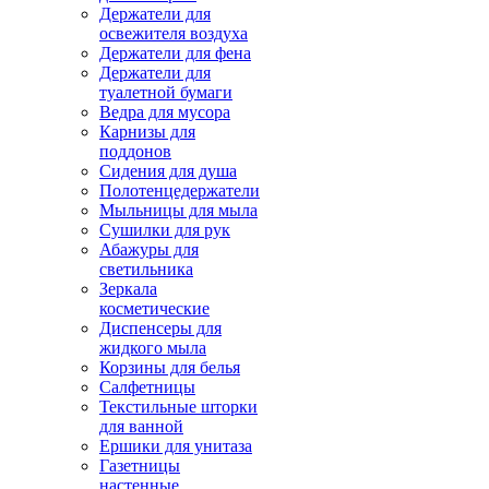
Держатели для
освежителя воздуха
Держатели для фена
Держатели для
туалетной бумаги
Ведра для мусора
Карнизы для
поддонов
Сидения для душа
Полотенцедержатели
Мыльницы для мыла
Сушилки для рук
Абажуры для
светильника
Зеркала
косметические
Диспенсеры для
жидкого мыла
Корзины для белья
Салфетницы
Текстильные шторки
для ванной
Ершики для унитаза
Газетницы
настенные