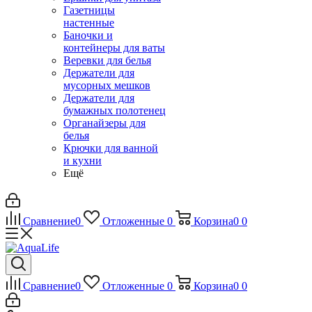
Газетницы
настенные
Баночки и
контейнеры для ваты
Веревки для белья
Держатели для
мусорных мешков
Держатели для
бумажных полотенец
Органайзеры для
белья
Крючки для ванной
и кухни
Ещё
Сравнение
0
Отложенные
0
Корзина
0
0
Сравнение
0
Отложенные
0
Корзина
0
0