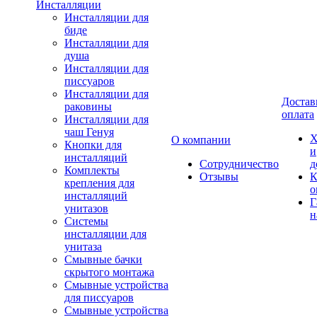
Инсталляции
Инсталляции для
биде
Инсталляции для
душа
Инсталляции для
писсуаров
Инсталляции для
Достав
раковины
оплата
Инсталляции для
чаш Генуя
Х
О компании
Кнопки для
и
инсталляций
Сотрудничество
д
Комплекты
Отзывы
К
крепления для
о
инсталляций
Г
унитазов
н
Системы
инсталляции для
унитаза
Смывные бачки
скрытого монтажа
Смывные устройства
для писсуаров
Смывные устройства