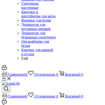
Газетницы
настенные
Баночки и
контейнеры для ваты
Веревки для белья
Держатели для
мусорных мешков
Держатели для
бумажных полотенец
Органайзеры для
белья
Крючки для ванной
и кухни
Ещё
Сравнение
0
Отложенные
0
Корзина
0
0
Сравнение
0
Отложенные
0
Корзина
0
0