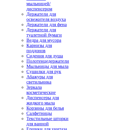
мыльницей/
диспенсером
Держатели для
освежителя воздуха
Держатели для фена
Держатели для
туалетной бумаги
Ведра для мусора
Карнизы для
поддонов
Сидения для душа
Полотенцедержатели
Мыльницы для мыла
Сушилки для рук
Абажуры для
светильника
Зеркала
косметические
Диспенсеры для
жидкого мыла
Корзины для белья
Салфетницы
Текстильные шторки
для ванной
Ершики для унитаза