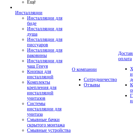
Ещё
Инсталляции
Инсталляции для
биде
Инсталляции для
душа
Инсталляции для
писсуаров
Инсталляции для
Достав
раковины
оплата
Инсталляции для
чаш Генуя
Х
О компании
Кнопки для
и
инсталляций
Сотрудничество
д
Комплекты
Отзывы
К
крепления для
о
инсталляций
Г
унитазов
н
Системы
инсталляции для
унитаза
Смывные бачки
скрытого монтажа
Смывные устройства