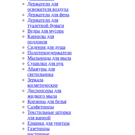
Держатели для
освежителя воздуха
Держатели для фена
Держатели для
туалетной бумаги
Ведра для мусора
Карнизы для
поддонов
Сидения для душа
Полотенцедержатели
Мыльницы для мыла
Сушилки для рук
Абажуры для
светильника
Зеркала
косметические
Диспенсеры для
жидкого мыла
Корзины для белья
Салфетницы
Текстильные шторки
для ванной
Ершики для унитаза
Газетницы
настенные