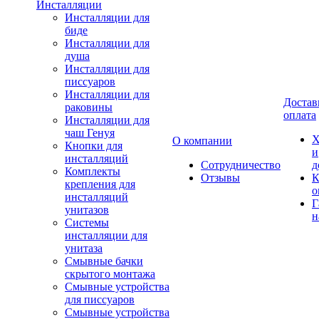
Инсталляции
Инсталляции для
биде
Инсталляции для
душа
Инсталляции для
писсуаров
Инсталляции для
Достав
раковины
оплата
Инсталляции для
чаш Генуя
Х
О компании
Кнопки для
и
инсталляций
Сотрудничество
д
Комплекты
Отзывы
К
крепления для
о
инсталляций
Г
унитазов
н
Системы
инсталляции для
унитаза
Смывные бачки
скрытого монтажа
Смывные устройства
для писсуаров
Смывные устройства