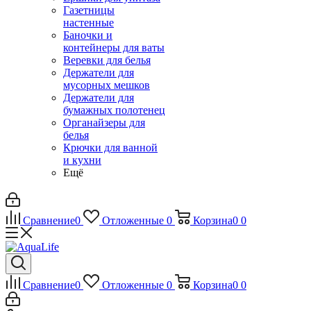
Газетницы
настенные
Баночки и
контейнеры для ваты
Веревки для белья
Держатели для
мусорных мешков
Держатели для
бумажных полотенец
Органайзеры для
белья
Крючки для ванной
и кухни
Ещё
Сравнение
0
Отложенные
0
Корзина
0
0
Сравнение
0
Отложенные
0
Корзина
0
0