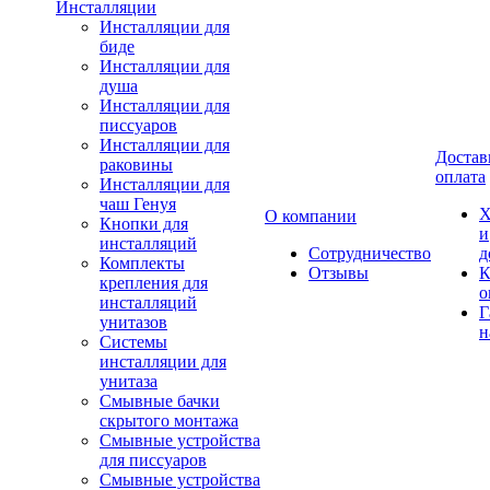
Инсталляции
Инсталляции для
биде
Инсталляции для
душа
Инсталляции для
писсуаров
Инсталляции для
Достав
раковины
оплата
Инсталляции для
чаш Генуя
Х
О компании
Кнопки для
и
инсталляций
Сотрудничество
д
Комплекты
Отзывы
К
крепления для
о
инсталляций
Г
унитазов
н
Системы
инсталляции для
унитаза
Смывные бачки
скрытого монтажа
Смывные устройства
для писсуаров
Смывные устройства