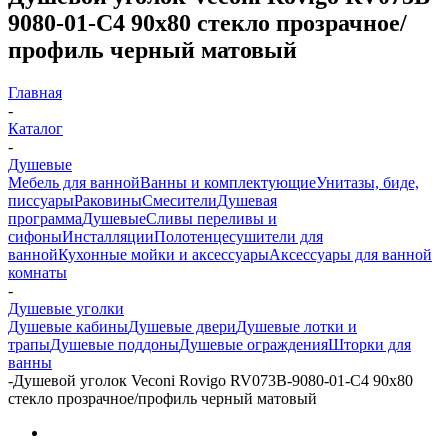
9080-01-C4 90х80 стекло прозрачное/
профиль черный матовый
Главная
-
Каталог
-
Душевые
Мебель для ванной
Ванны и комплектующие
Унитазы, биде,
писсуары
Раковины
Смесители
Душевая
программа
Душевые
Сливы переливы и
сифоны
Инсталляции
Полотенцесушители для
ванной
Кухонные мойки и аксессуары
Аксессуары для ванной
комнаты
-
Душевые уголки
Душевые кабины
Душевые двери
Душевые лотки и
трапы
Душевые поддоны
Душевые ограждения
Шторки для
ванны
-
Душевой уголок Veconi Rovigo RV073B-9080-01-C4 90х80
стекло прозрачное/профиль черный матовый