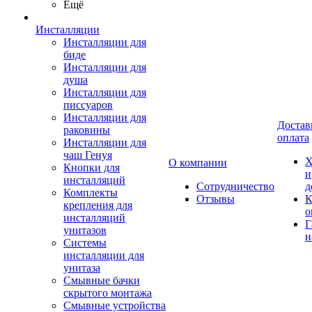
Ещё
Инсталляции
Инсталляции для
биде
Инсталляции для
душа
Инсталляции для
писсуаров
Инсталляции для
Достав
раковины
оплата
Инсталляции для
чаш Генуя
Х
О компании
Кнопки для
и
инсталляций
Сотрудничество
д
Комплекты
Отзывы
К
крепления для
о
инсталляций
Г
унитазов
н
Системы
инсталляции для
унитаза
Смывные бачки
скрытого монтажа
Смывные устройства