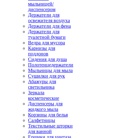
мыльницей/
диспенсером
Держатели для
освежителя воздуха
Держатели для фена
Держатели для
туалетной бумаги
Ведра для мусора
Карнизы для
поддонов
Сидения для душа
Полотенцедержатели
Мыльницы для мыла
Сушилки для рук
Абажуры для
светильника
Зеркала
косметические
Диспенсеры для
жидкого мыла
Корзины для белья
Салфетницы
Текстильные шторки
для ванной
Ершики для унитаза