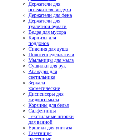
Держатели для
освежителя воздуха
Держатели для фена
Держатели для
туалетной бумаги
Ведра для мусора
Карнизы для
поддонов
Сидения для душа
Полотенцедержатели
Мыльницы для мыла
Сушилки для рук
Абажуры для
светильника
Зеркала
косметические
Диспенсеры для
жидкого мыла
Корзины для белья
Салфетницы
Текстильные шторки
для ванной
Ершики для унитаза
Газетницы
настенные