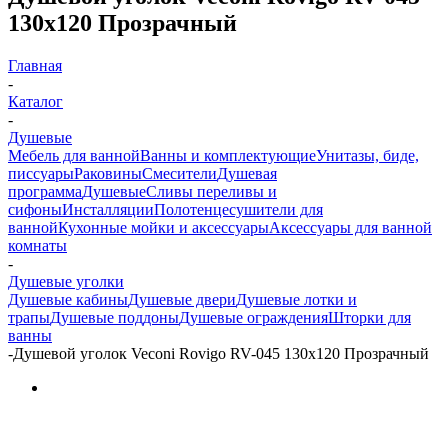
130x120 Прозрачный
Главная
-
Каталог
-
Душевые
Мебель для ванной
Ванны и комплектующие
Унитазы, биде,
писсуары
Раковины
Смесители
Душевая
программа
Душевые
Сливы переливы и
сифоны
Инсталляции
Полотенцесушители для
ванной
Кухонные мойки и аксессуары
Аксессуары для ванной
комнаты
-
Душевые уголки
Душевые кабины
Душевые двери
Душевые лотки и
трапы
Душевые поддоны
Душевые ограждения
Шторки для
ванны
-
Душевой уголок Veconi Rovigo RV-045 130x120 Прозрачный