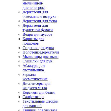
мыльницей/
диспенсером
Держатели для
освежителя воздуха
Держатели для фена
Держатели для
туалетной бумаги
Ведра для мусора
Карнизы для
поддонов
Сидения для душа
Полотенцедержатели
Мыльницы для мыла
Сушилки для рук
Абажуры для
светильника
Зеркала
косметические
Диспенсеры для
жидкого мыла
Корзины для белья
Салфетницы
Текстильные шторки
для ванной
Ершики для унитаза