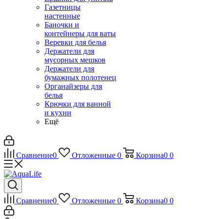
Газетницы
настенные
Баночки и
контейнеры для ваты
Веревки для белья
Держатели для
мусорных мешков
Держатели для
бумажных полотенец
Органайзеры для
белья
Крючки для ванной
и кухни
Ещё
Сравнение
0
Отложенные
0
Корзина
0
0
Сравнение
0
Отложенные
0
Корзина
0
0