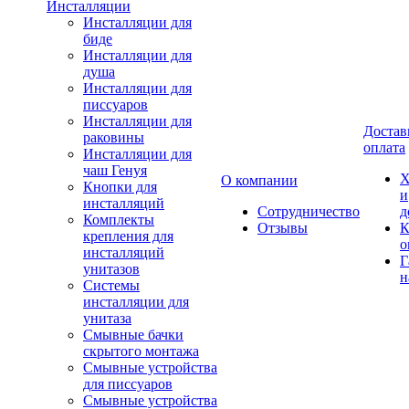
Инсталляции
Инсталляции для
биде
Инсталляции для
душа
Инсталляции для
писсуаров
Инсталляции для
Достав
раковины
оплата
Инсталляции для
чаш Генуя
Х
О компании
Кнопки для
и
инсталляций
Сотрудничество
д
Комплекты
Отзывы
К
крепления для
о
инсталляций
Г
унитазов
н
Системы
инсталляции для
унитаза
Смывные бачки
скрытого монтажа
Смывные устройства
для писсуаров
Смывные устройства