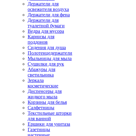
Держатели для
освежителя воздуха
Держатели для фена
Держатели для
туалетной бумаги
Ведра для мусора
Карнизы для
поддонов
Сидения для душа
Полотенцедержатели
Мыльницы для мыла
Сушилки для рук
Абажуры для
светильника
Зеркала
косметические
Диспенсеры для
жидкого мыла
Корзины для белья
Салфетницы
Текстильные шторки
для ванной
Ершики для унитаза
Газетницы
настенные