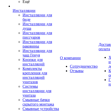
Ещё
Инсталляции
Инсталляции для
биде
Инсталляции для
душа
Инсталляции для
писсуаров
Инсталляции для
Достав
раковины
оплата
Инсталляции для
чаш Генуя
Х
О компании
Кнопки для
и
инсталляций
Сотрудничество
д
Комплекты
Отзывы
К
крепления для
о
инсталляций
Г
унитазов
н
Системы
инсталляции для
унитаза
Смывные бачки
скрытого монтажа
Смывные устройства