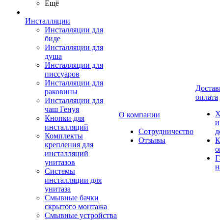
Ещё
Инсталляции
Инсталляции для
биде
Инсталляции для
душа
Инсталляции для
писсуаров
Инсталляции для
Достав
раковины
оплата
Инсталляции для
чаш Генуя
Х
О компании
Кнопки для
и
инсталляций
Сотрудничество
д
Комплекты
Отзывы
К
крепления для
о
инсталляций
Г
унитазов
н
Системы
инсталляции для
унитаза
Смывные бачки
скрытого монтажа
Смывные устройства