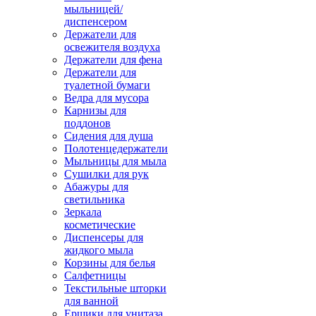
мыльницей/
диспенсером
Держатели для
освежителя воздуха
Держатели для фена
Держатели для
туалетной бумаги
Ведра для мусора
Карнизы для
поддонов
Сидения для душа
Полотенцедержатели
Мыльницы для мыла
Сушилки для рук
Абажуры для
светильника
Зеркала
косметические
Диспенсеры для
жидкого мыла
Корзины для белья
Салфетницы
Текстильные шторки
для ванной
Ершики для унитаза