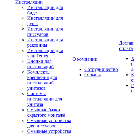
Инсталляции
Инсталляции для
биде
Инсталляции для
душа
Инсталляции для
писсуаров
Инсталляции для
Достав
раковины
оплата
Инсталляции для
чаш Генуя
Х
О компании
Кнопки для
и
инсталляций
Сотрудничество
д
Комплекты
Отзывы
К
крепления для
о
инсталляций
Г
унитазов
н
Системы
инсталляции для
унитаза
Смывные бачки
скрытого монтажа
Смывные устройства
для писсуаров
Смывные устройства