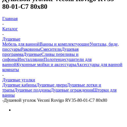
80-01-C7 80х80
Главная
-
Каталог
-
Душевые
Мебель для ванной
Ванны и комплектующие
Унитазы, биде,
писсуары
Раковины
Смесители
Душевая
программа
Душевые
Сливы переливы и
сифоны
Инсталляции
Полотенцесушители для
ванной
Кухонные мойки и аксессуары
Аксессуары для ванной
комнаты
-
Душевые уголки
Душевые кабины
Душевые двери
Душевые лотки и
трапы
Душевые поддоны
Душевые ограждения
Шторки для
ванны
-
Душевой уголок Veconi Rovigo RV35-80-01-C7 80х80