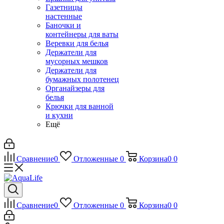
Газетницы
настенные
Баночки и
контейнеры для ваты
Веревки для белья
Держатели для
мусорных мешков
Держатели для
бумажных полотенец
Органайзеры для
белья
Крючки для ванной
и кухни
Ещё
Сравнение
0
Отложенные
0
Корзина
0
0
Сравнение
0
Отложенные
0
Корзина
0
0