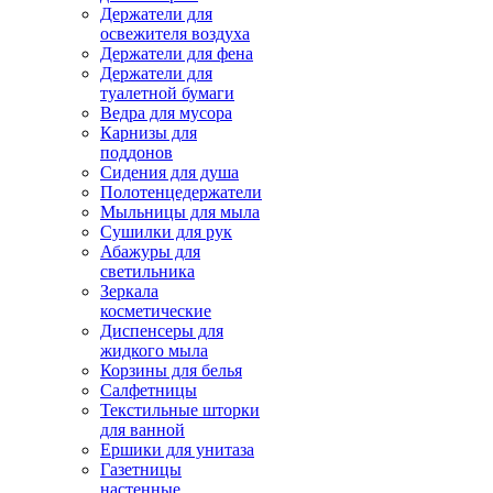
Держатели для
освежителя воздуха
Держатели для фена
Держатели для
туалетной бумаги
Ведра для мусора
Карнизы для
поддонов
Сидения для душа
Полотенцедержатели
Мыльницы для мыла
Сушилки для рук
Абажуры для
светильника
Зеркала
косметические
Диспенсеры для
жидкого мыла
Корзины для белья
Салфетницы
Текстильные шторки
для ванной
Ершики для унитаза
Газетницы
настенные