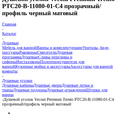
PTC20-B-11080-01-C4 прозрачный/
профиль черный матовый
Главная
-
Каталог
-
Душевые
Мебель для ванной
Ванны и комплектующие
Унитазы, биде,
писсуары
Раковины
Смесители
Душевая
программа
Душевые
Сливы переливы и
сифоны
Инсталляции
Полотенцесушители для
ванной
Кухонные мойки и аксессуары
Аксессуары для ванной
комнаты
-
Душевые уголки
Душевые кабины
Душевые двери
Душевые лотки и
трапы
Душевые поддоны
Душевые ограждения
Шторки для
ванны
-
Душевой уголок Veconi Premium Trento PTC20-B-11080-01-C4
прозрачный/профиль черный матовый