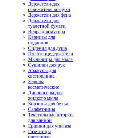
Держатели для
освежителя воздуха
Держатели для фена
Держатели для
туалетной бумаги
Ведра для мусора
Карнизы для
поддонов
Сидения для душа
Полотенцедержатели
Мыльницы для мыла
Сушилки для рук
Абажуры для
светильника
Зеркала
косметические
Диспенсеры для
жидкого мыла
Корзины для белья
Салфетницы
Текстильные шторки
для ванной
Ершики для унитаза
Газетницы
настенные