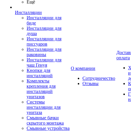
Ещё
Инсталляции
Инсталляции для
биде
Инсталляции для
душа
Инсталляции для
писсуаров
Инсталляции для
Достав
раковины
оплата
Инсталляции для
чаш Генуя
Х
О компании
Кнопки для
и
инсталляций
Сотрудничество
д
Комплекты
Отзывы
К
крепления для
о
инсталляций
Г
унитазов
н
Системы
инсталляции для
унитаза
Смывные бачки
скрытого монтажа
Смывные устройства