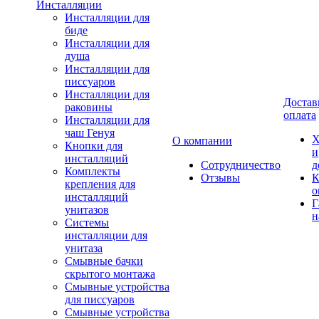
Инсталляции
Инсталляции для
биде
Инсталляции для
душа
Инсталляции для
писсуаров
Инсталляции для
Достав
раковины
оплата
Инсталляции для
чаш Генуя
Х
О компании
Кнопки для
и
инсталляций
Сотрудничество
д
Комплекты
Отзывы
К
крепления для
о
инсталляций
Г
унитазов
н
Системы
инсталляции для
унитаза
Смывные бачки
скрытого монтажа
Смывные устройства
для писсуаров
Смывные устройства