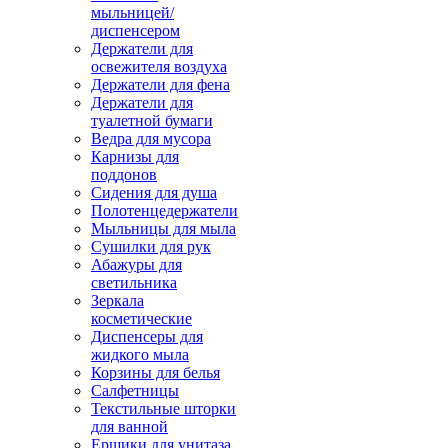
мыльницей/
диспенсером
Держатели для
освежителя воздуха
Держатели для фена
Держатели для
туалетной бумаги
Ведра для мусора
Карнизы для
поддонов
Сидения для душа
Полотенцедержатели
Мыльницы для мыла
Сушилки для рук
Абажуры для
светильника
Зеркала
косметические
Диспенсеры для
жидкого мыла
Корзины для белья
Салфетницы
Текстильные шторки
для ванной
Ершики для унитаза