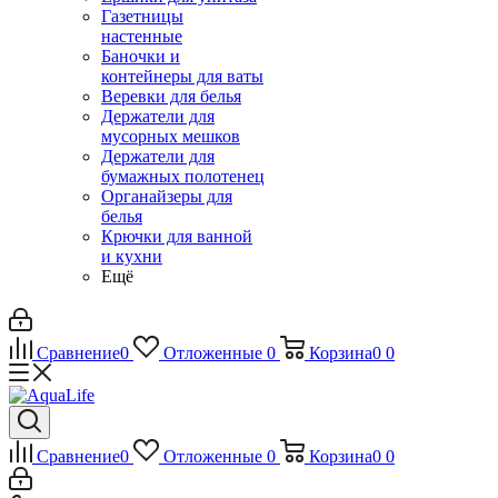
Газетницы
настенные
Баночки и
контейнеры для ваты
Веревки для белья
Держатели для
мусорных мешков
Держатели для
бумажных полотенец
Органайзеры для
белья
Крючки для ванной
и кухни
Ещё
Сравнение
0
Отложенные
0
Корзина
0
0
Сравнение
0
Отложенные
0
Корзина
0
0