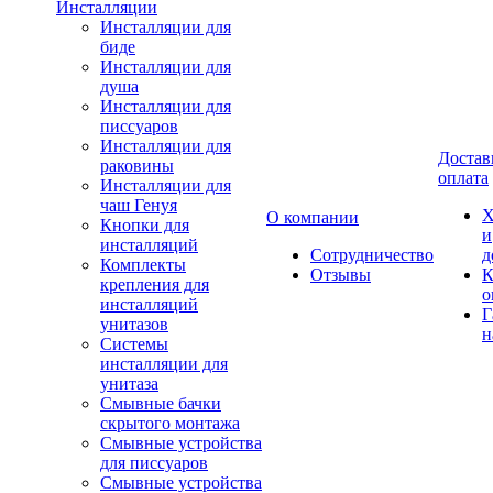
Инсталляции
Инсталляции для
биде
Инсталляции для
душа
Инсталляции для
писсуаров
Инсталляции для
Достав
раковины
оплата
Инсталляции для
чаш Генуя
Х
О компании
Кнопки для
и
инсталляций
Сотрудничество
д
Комплекты
Отзывы
К
крепления для
о
инсталляций
Г
унитазов
н
Системы
инсталляции для
унитаза
Смывные бачки
скрытого монтажа
Смывные устройства
для писсуаров
Смывные устройства