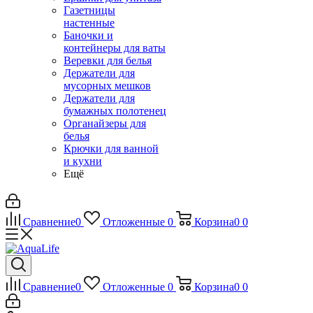
Газетницы
настенные
Баночки и
контейнеры для ваты
Веревки для белья
Держатели для
мусорных мешков
Держатели для
бумажных полотенец
Органайзеры для
белья
Крючки для ванной
и кухни
Ещё
Сравнение
0
Отложенные
0
Корзина
0
0
Сравнение
0
Отложенные
0
Корзина
0
0