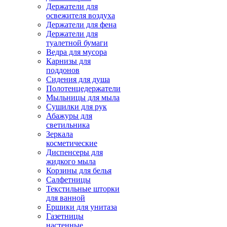
Держатели для
освежителя воздуха
Держатели для фена
Держатели для
туалетной бумаги
Ведра для мусора
Карнизы для
поддонов
Сидения для душа
Полотенцедержатели
Мыльницы для мыла
Сушилки для рук
Абажуры для
светильника
Зеркала
косметические
Диспенсеры для
жидкого мыла
Корзины для белья
Салфетницы
Текстильные шторки
для ванной
Ершики для унитаза
Газетницы
настенные