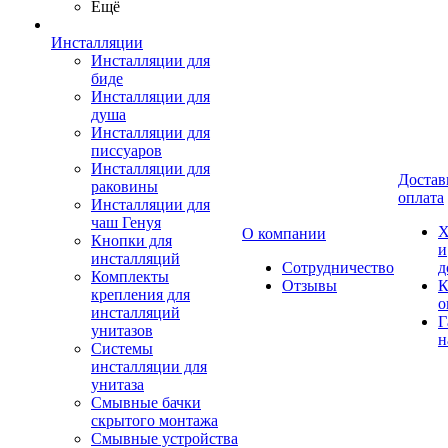
Ещё
Инсталляции
Инсталляции для
биде
Инсталляции для
душа
Инсталляции для
писсуаров
Инсталляции для
Достав
раковины
оплата
Инсталляции для
чаш Генуя
Х
О компании
Кнопки для
и
инсталляций
Сотрудничество
д
Комплекты
Отзывы
К
крепления для
о
инсталляций
Г
унитазов
н
Системы
инсталляции для
унитаза
Смывные бачки
скрытого монтажа
Смывные устройства