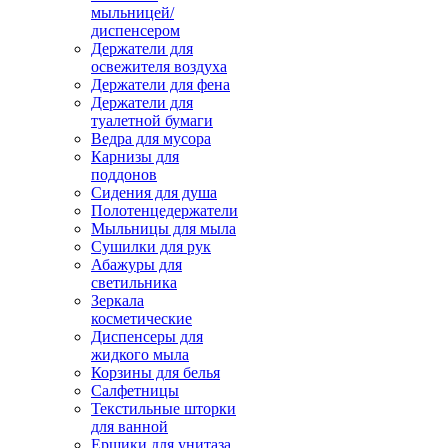
мыльницей/
диспенсером
Держатели для
освежителя воздуха
Держатели для фена
Держатели для
туалетной бумаги
Ведра для мусора
Карнизы для
поддонов
Сидения для душа
Полотенцедержатели
Мыльницы для мыла
Сушилки для рук
Абажуры для
светильника
Зеркала
косметические
Диспенсеры для
жидкого мыла
Корзины для белья
Салфетницы
Текстильные шторки
для ванной
Ершики для унитаза