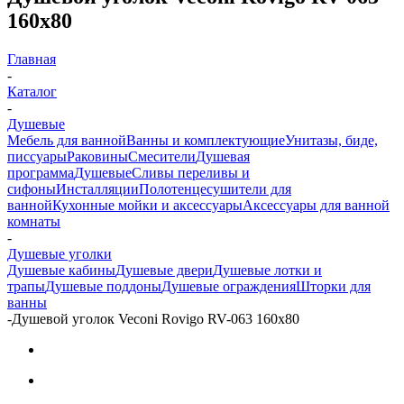
160x80
Главная
-
Каталог
-
Душевые
Мебель для ванной
Ванны и комплектующие
Унитазы, биде,
писсуары
Раковины
Смесители
Душевая
программа
Душевые
Сливы переливы и
сифоны
Инсталляции
Полотенцесушители для
ванной
Кухонные мойки и аксессуары
Аксессуары для ванной
комнаты
-
Душевые уголки
Душевые кабины
Душевые двери
Душевые лотки и
трапы
Душевые поддоны
Душевые ограждения
Шторки для
ванны
-
Душевой уголок Veconi Rovigo RV-063 160x80