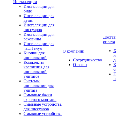
Инсталляции
Инсталляции для
биде
Инсталляции для
душа
Инсталляции для
писсуаров
Инсталляции для
Достав
раковины
оплата
Инсталляции для
чаш Генуя
Х
О компании
Кнопки для
и
инсталляций
Сотрудничество
д
Комплекты
Отзывы
К
крепления для
о
инсталляций
Г
унитазов
н
Системы
инсталляции для
унитаза
Смывные бачки
скрытого монтажа
Смывные устройства
для писсуаров
Смывные устройства