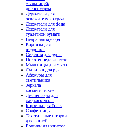
мыльницей/
диспенсером
Держатели для
освежителя воздуха
Держатели для фена
Держатели для
туалетной бумаги
Ведра для мусора
Карнизы для
поддонов
Сидения для душа
Полотенцедержатели
Мыльницы для мыла
Сушилки для рук
Абажуры для
светильника
Зеркала
косметические
Диспенсеры для
жидкого мыла
Корзины для белья
Салфетницы
Текстильные шторки
для ванной
Ершики для унитаза