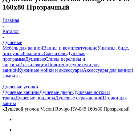
160x80 Прозрачный
Главная
-
Каталог
-
Душевые
Мебель для ванной
Ванны и комплектующие
Унитазы, биде,
писсуары
Раковины
Смесители
Душевая
программа
Душевые
Сливы переливы и
сифоны
Инсталляции
Полотенцесушители для
ванной
Кухонные мойки и аксессуары
Аксессуары для ванной
комнаты
-
Душевые уголки
Душевые кабины
Душевые двери
Душевые лотки и
трапы
Душевые поддоны
Душевые ограждения
Шторки для
ванны
-
Душевой уголок Veconi Rovigo RV-045 160x80 Прозрачный