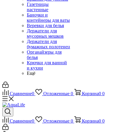
Газетницы
настенные
Баночки и
контейнеры для ваты
Веревки для белья
Держатели для
мусорных мешков
Держатели для
бумажных полотенец
Органайзеры для
белья
Крючки для ванной
и кухни
Ещё
Сравнение
0
Отложенные
0
Корзина
0
0
Сравнение
0
Отложенные
0
Корзина
0
0