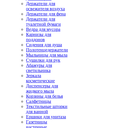
Держатели для
освежителя воздуха
Держатели для фена
Держатели для
туалетной бумаги
Ведра для мусора
Карнизы для
поддонов
Сидения для душа
Полотенцедержатели
Мыльницы для мыла
Сушилки для рук
Абажуры для
светильника
Зеркала
косметические
Диспенсеры для
жидкого мыла
Корзины для белья
Салфетницы
Текстильные шторки
для ванной
Ершики для унитаза
Газетницы
настенные