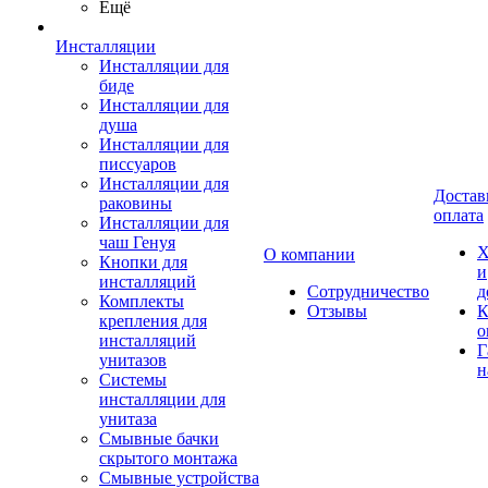
Ещё
Инсталляции
Инсталляции для
биде
Инсталляции для
душа
Инсталляции для
писсуаров
Инсталляции для
Достав
раковины
оплата
Инсталляции для
чаш Генуя
Х
О компании
Кнопки для
и
инсталляций
Сотрудничество
д
Комплекты
Отзывы
К
крепления для
о
инсталляций
Г
унитазов
н
Системы
инсталляции для
унитаза
Смывные бачки
скрытого монтажа
Смывные устройства