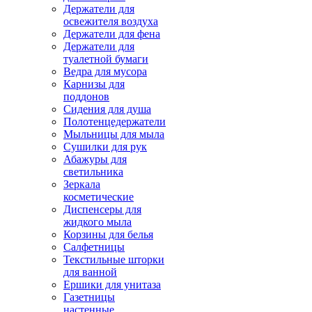
Держатели для
освежителя воздуха
Держатели для фена
Держатели для
туалетной бумаги
Ведра для мусора
Карнизы для
поддонов
Сидения для душа
Полотенцедержатели
Мыльницы для мыла
Сушилки для рук
Абажуры для
светильника
Зеркала
косметические
Диспенсеры для
жидкого мыла
Корзины для белья
Салфетницы
Текстильные шторки
для ванной
Ершики для унитаза
Газетницы
настенные