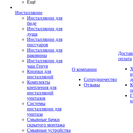
Ещё
Инсталляции
Инсталляции для
биде
Инсталляции для
душа
Инсталляции для
писсуаров
Инсталляции для
Достав
раковины
оплата
Инсталляции для
чаш Генуя
Х
О компании
Кнопки для
и
инсталляций
Сотрудничество
д
Комплекты
Отзывы
К
крепления для
о
инсталляций
Г
унитазов
н
Системы
инсталляции для
унитаза
Смывные бачки
скрытого монтажа
Смывные устройства