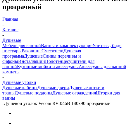
прозрачный
Главная
-
Каталог
-
Душевые
Мебель для ванной
Ванны и комплектующие
Унитазы, биде,
писсуары
Раковины
Смесители
Душевая
программа
Душевые
Сливы переливы и
сифоны
Инсталляции
Полотенцесушители для
ванной
Кухонные мойки и аксессуары
Аксессуары для ванной
комнаты
-
Душевые уголки
Душевые кабины
Душевые двери
Душевые лотки и
трапы
Душевые поддоны
Душевые ограждения
Шторки для
ванны
-
Душевой уголок Veconi RV-046B 140x90 прозрачный