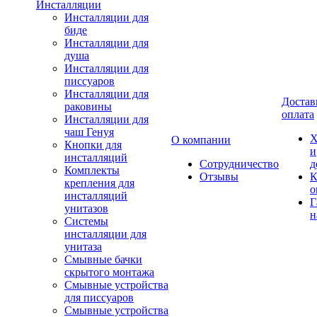
Инсталляции
Инсталляции для
биде
Инсталляции для
душа
Инсталляции для
писсуаров
Инсталляции для
Достав
раковины
оплата
Инсталляции для
чаш Генуя
Х
О компании
Кнопки для
и
инсталляций
Сотрудничество
д
Комплекты
Отзывы
К
крепления для
о
инсталляций
Г
унитазов
н
Системы
инсталляции для
унитаза
Смывные бачки
скрытого монтажа
Смывные устройства
для писсуаров
Смывные устройства