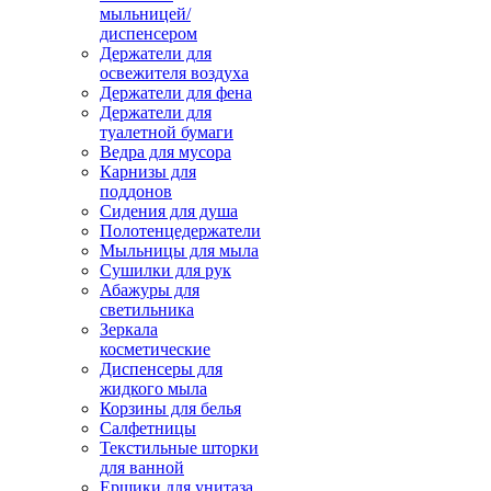
мыльницей/
диспенсером
Держатели для
освежителя воздуха
Держатели для фена
Держатели для
туалетной бумаги
Ведра для мусора
Карнизы для
поддонов
Сидения для душа
Полотенцедержатели
Мыльницы для мыла
Сушилки для рук
Абажуры для
светильника
Зеркала
косметические
Диспенсеры для
жидкого мыла
Корзины для белья
Салфетницы
Текстильные шторки
для ванной
Ершики для унитаза