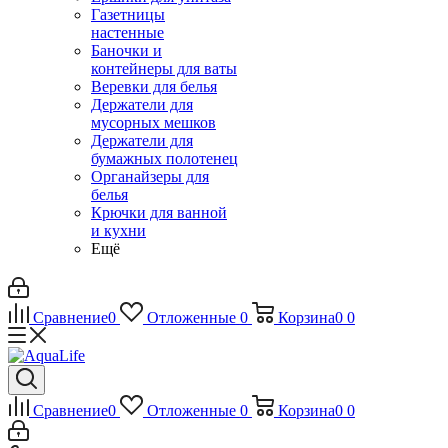
Газетницы
настенные
Баночки и
контейнеры для ваты
Веревки для белья
Держатели для
мусорных мешков
Держатели для
бумажных полотенец
Органайзеры для
белья
Крючки для ванной
и кухни
Ещё
Сравнение
0
Отложенные
0
Корзина
0
0
Сравнение
0
Отложенные
0
Корзина
0
0