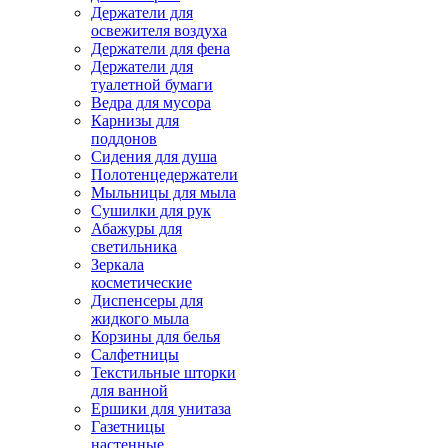
Держатели для
освежителя воздуха
Держатели для фена
Держатели для
туалетной бумаги
Ведра для мусора
Карнизы для
поддонов
Сидения для душа
Полотенцедержатели
Мыльницы для мыла
Сушилки для рук
Абажуры для
светильника
Зеркала
косметические
Диспенсеры для
жидкого мыла
Корзины для белья
Салфетницы
Текстильные шторки
для ванной
Ершики для унитаза
Газетницы
настенные