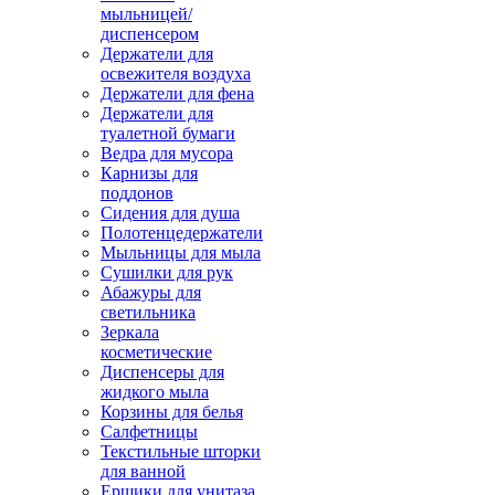
мыльницей/
диспенсером
Держатели для
освежителя воздуха
Держатели для фена
Держатели для
туалетной бумаги
Ведра для мусора
Карнизы для
поддонов
Сидения для душа
Полотенцедержатели
Мыльницы для мыла
Сушилки для рук
Абажуры для
светильника
Зеркала
косметические
Диспенсеры для
жидкого мыла
Корзины для белья
Салфетницы
Текстильные шторки
для ванной
Ершики для унитаза