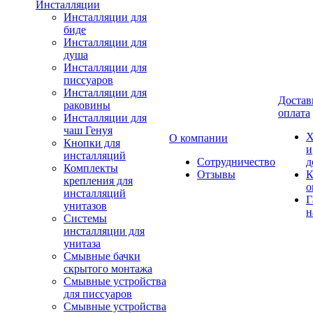
Инсталляции
Инсталляции для
биде
Инсталляции для
душа
Инсталляции для
писсуаров
Инсталляции для
Достав
раковины
оплата
Инсталляции для
чаш Генуя
Х
О компании
Кнопки для
и
инсталляций
Сотрудничество
д
Комплекты
Отзывы
К
крепления для
о
инсталляций
Г
унитазов
н
Системы
инсталляции для
унитаза
Смывные бачки
скрытого монтажа
Смывные устройства
для писсуаров
Смывные устройства