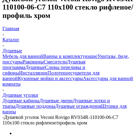
110100-06-C7 110х100 стекло рифленое/
профиль хром
Главная
-
Каталог
-
Душевые
Мебель для ванной
Ванны и комплектующие
Унитазы, биде,
писсуары
Раковины
Смесители
Душевая
программа
Душевые
Сливы переливы и
сифоны
Инсталляции
Полотенцесушители для
ванной
Кухонные мойки и аксессуары
Аксессуары для ванной
комнаты
-
Душевые уголки
Душевые кабины
Душевые двери
Душевые лотки и
трапы
Душевые поддоны
Душевые ограждения
Шторки для
ванны
-
Душевой уголок Veconi Rovigo RV034R-110100-06-C7
110х100 стекло рифленое/профиль хром