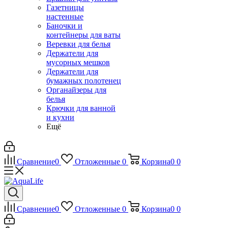
Газетницы
настенные
Баночки и
контейнеры для ваты
Веревки для белья
Держатели для
мусорных мешков
Держатели для
бумажных полотенец
Органайзеры для
белья
Крючки для ванной
и кухни
Ещё
Сравнение
0
Отложенные
0
Корзина
0
0
Сравнение
0
Отложенные
0
Корзина
0
0