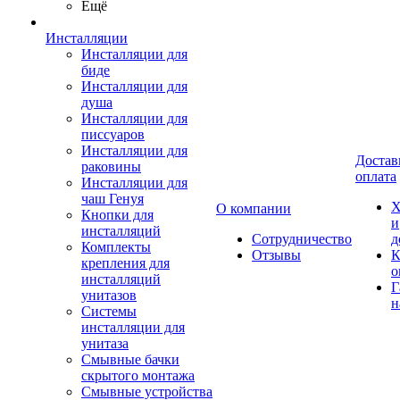
Ещё
Инсталляции
Инсталляции для
биде
Инсталляции для
душа
Инсталляции для
писсуаров
Инсталляции для
Достав
раковины
оплата
Инсталляции для
чаш Генуя
Х
О компании
Кнопки для
и
инсталляций
Сотрудничество
д
Комплекты
Отзывы
К
крепления для
о
инсталляций
Г
унитазов
н
Системы
инсталляции для
унитаза
Смывные бачки
скрытого монтажа
Смывные устройства