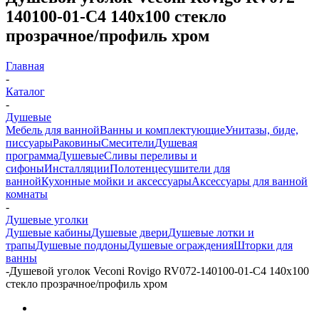
140100-01-C4 140х100 стекло
прозрачное/профиль хром
Главная
-
Каталог
-
Душевые
Мебель для ванной
Ванны и комплектующие
Унитазы, биде,
писсуары
Раковины
Смесители
Душевая
программа
Душевые
Сливы переливы и
сифоны
Инсталляции
Полотенцесушители для
ванной
Кухонные мойки и аксессуары
Аксессуары для ванной
комнаты
-
Душевые уголки
Душевые кабины
Душевые двери
Душевые лотки и
трапы
Душевые поддоны
Душевые ограждения
Шторки для
ванны
-
Душевой уголок Veconi Rovigo RV072-140100-01-C4 140х100
стекло прозрачное/профиль хром