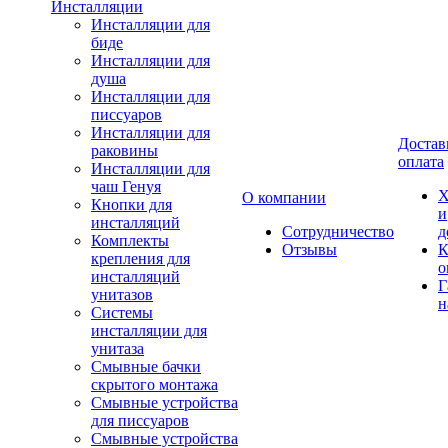
Инсталляции
Инсталляции для
биде
Инсталляции для
душа
Инсталляции для
писсуаров
Инсталляции для
Достав
раковины
оплата
Инсталляции для
чаш Генуя
Х
О компании
Кнопки для
и
инсталляций
Сотрудничество
д
Комплекты
Отзывы
К
крепления для
о
инсталляций
Г
унитазов
н
Системы
инсталляции для
унитаза
Смывные бачки
скрытого монтажа
Смывные устройства
для писсуаров
Смывные устройства