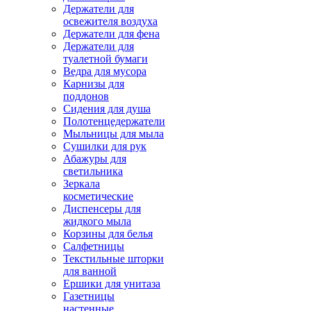
Держатели для
освежителя воздуха
Держатели для фена
Держатели для
туалетной бумаги
Ведра для мусора
Карнизы для
поддонов
Сидения для душа
Полотенцедержатели
Мыльницы для мыла
Сушилки для рук
Абажуры для
светильника
Зеркала
косметические
Диспенсеры для
жидкого мыла
Корзины для белья
Салфетницы
Текстильные шторки
для ванной
Ершики для унитаза
Газетницы
настенные