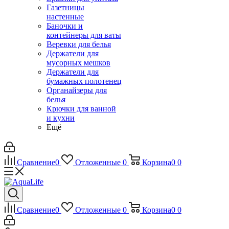
Газетницы
настенные
Баночки и
контейнеры для ваты
Веревки для белья
Держатели для
мусорных мешков
Держатели для
бумажных полотенец
Органайзеры для
белья
Крючки для ванной
и кухни
Ещё
Сравнение
0
Отложенные
0
Корзина
0
0
Сравнение
0
Отложенные
0
Корзина
0
0