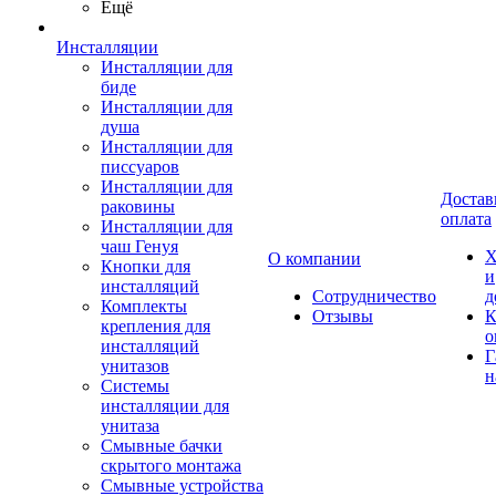
Ещё
Инсталляции
Инсталляции для
биде
Инсталляции для
душа
Инсталляции для
писсуаров
Инсталляции для
Достав
раковины
оплата
Инсталляции для
чаш Генуя
Х
О компании
Кнопки для
и
инсталляций
Сотрудничество
д
Комплекты
Отзывы
К
крепления для
о
инсталляций
Г
унитазов
н
Системы
инсталляции для
унитаза
Смывные бачки
скрытого монтажа
Смывные устройства