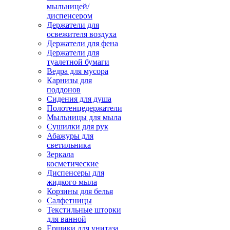
мыльницей/
диспенсером
Держатели для
освежителя воздуха
Держатели для фена
Держатели для
туалетной бумаги
Ведра для мусора
Карнизы для
поддонов
Сидения для душа
Полотенцедержатели
Мыльницы для мыла
Сушилки для рук
Абажуры для
светильника
Зеркала
косметические
Диспенсеры для
жидкого мыла
Корзины для белья
Салфетницы
Текстильные шторки
для ванной
Ершики для унитаза