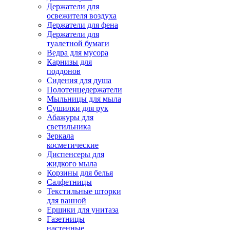
Держатели для
освежителя воздуха
Держатели для фена
Держатели для
туалетной бумаги
Ведра для мусора
Карнизы для
поддонов
Сидения для душа
Полотенцедержатели
Мыльницы для мыла
Сушилки для рук
Абажуры для
светильника
Зеркала
косметические
Диспенсеры для
жидкого мыла
Корзины для белья
Салфетницы
Текстильные шторки
для ванной
Ершики для унитаза
Газетницы
настенные