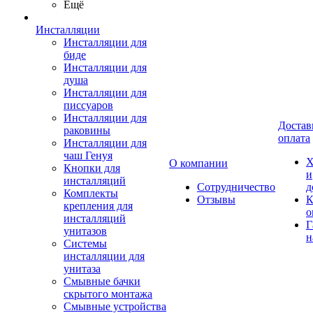
Ещё
Инсталляции
Инсталляции для
биде
Инсталляции для
душа
Инсталляции для
писсуаров
Инсталляции для
Достав
раковины
оплата
Инсталляции для
чаш Генуя
Х
О компании
Кнопки для
и
инсталляций
Сотрудничество
д
Комплекты
Отзывы
К
крепления для
о
инсталляций
Г
унитазов
н
Системы
инсталляции для
унитаза
Смывные бачки
скрытого монтажа
Смывные устройства