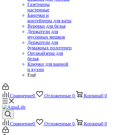
Газетницы
настенные
Баночки и
контейнеры для ваты
Веревки для белья
Держатели для
мусорных мешков
Держатели для
бумажных полотенец
Органайзеры для
белья
Крючки для ванной
и кухни
Ещё
Сравнение
0
Отложенные
0
Корзина
0
0
Сравнение
0
Отложенные
0
Корзина
0
0