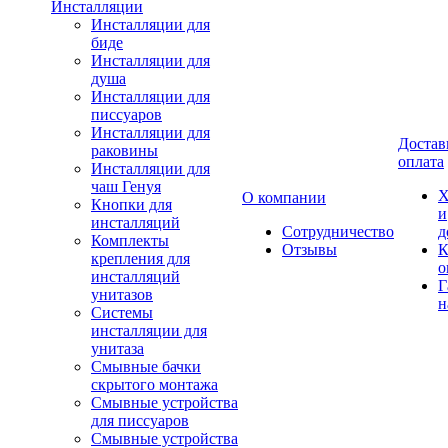
Инсталляции
Инсталляции для
биде
Инсталляции для
душа
Инсталляции для
писсуаров
Инсталляции для
Достав
раковины
оплата
Инсталляции для
чаш Генуя
Х
О компании
Кнопки для
и
инсталляций
Сотрудничество
д
Комплекты
Отзывы
К
крепления для
о
инсталляций
Г
унитазов
н
Системы
инсталляции для
унитаза
Смывные бачки
скрытого монтажа
Смывные устройства
для писсуаров
Смывные устройства