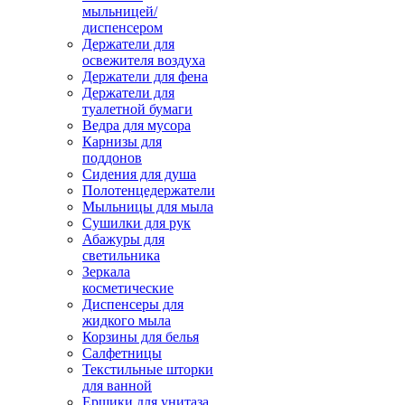
мыльницей/
диспенсером
Держатели для
освежителя воздуха
Держатели для фена
Держатели для
туалетной бумаги
Ведра для мусора
Карнизы для
поддонов
Сидения для душа
Полотенцедержатели
Мыльницы для мыла
Сушилки для рук
Абажуры для
светильника
Зеркала
косметические
Диспенсеры для
жидкого мыла
Корзины для белья
Салфетницы
Текстильные шторки
для ванной
Ершики для унитаза