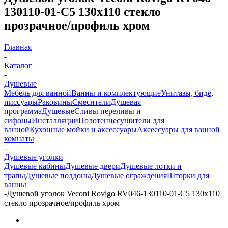
130110-01-C5 130х110 стекло
прозрачное/профиль хром
Главная
-
Каталог
-
Душевые
Мебель для ванной
Ванны и комплектующие
Унитазы, биде,
писсуары
Раковины
Смесители
Душевая
программа
Душевые
Сливы переливы и
сифоны
Инсталляции
Полотенцесушители для
ванной
Кухонные мойки и аксессуары
Аксессуары для ванной
комнаты
-
Душевые уголки
Душевые кабины
Душевые двери
Душевые лотки и
трапы
Душевые поддоны
Душевые ограждения
Шторки для
ванны
-
Душевой уголок Veconi Rovigo RV046-130110-01-C5 130х110
стекло прозрачное/профиль хром