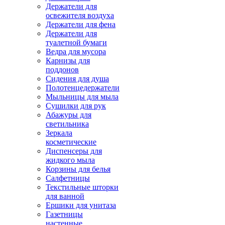
Держатели для
освежителя воздуха
Держатели для фена
Держатели для
туалетной бумаги
Ведра для мусора
Карнизы для
поддонов
Сидения для душа
Полотенцедержатели
Мыльницы для мыла
Сушилки для рук
Абажуры для
светильника
Зеркала
косметические
Диспенсеры для
жидкого мыла
Корзины для белья
Салфетницы
Текстильные шторки
для ванной
Ершики для унитаза
Газетницы
настенные