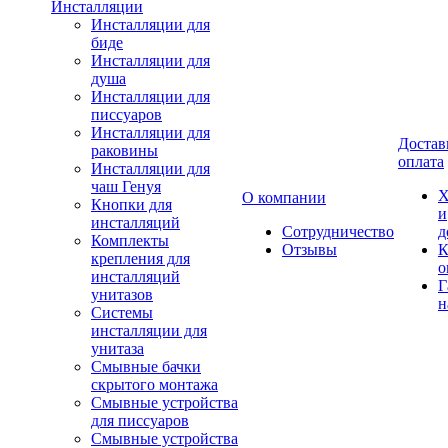
Инсталляции
Инсталляции для
биде
Инсталляции для
душа
Инсталляции для
писсуаров
Инсталляции для
Достав
раковины
оплата
Инсталляции для
чаш Генуя
Х
О компании
Кнопки для
и
инсталляций
Сотрудничество
д
Комплекты
Отзывы
К
крепления для
о
инсталляций
Г
унитазов
н
Системы
инсталляции для
унитаза
Смывные бачки
скрытого монтажа
Смывные устройства
для писсуаров
Смывные устройства