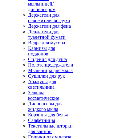
мыльницей/
диспенсером
Держатели для
освежителя воздуха
Держатели для фена
Держатели для
туалетной бумаги
Ведра для мусора
Карнизы для
поддонов
Сидения для душа
Полотенцедержатели
Мыльницы для мыла
Сушилки для рук
Абажуры для
светильника
Зеркала
косметические
Диспенсеры для
жидкого мыла
Корзины для белья
Салфетницы
Текстильные шторки
для ванной
Ершики для унитаза