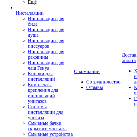
Ещё
Инсталляции
Инсталляции для
биде
Инсталляции для
душа
Инсталляции для
писсуаров
Инсталляции для
Достав
раковины
оплата
Инсталляции для
чаш Генуя
Х
О компании
Кнопки для
и
инсталляций
Сотрудничество
д
Комплекты
Отзывы
К
крепления для
о
инсталляций
Г
унитазов
н
Системы
инсталляции для
унитаза
Смывные бачки
скрытого монтажа
Смывные устройства