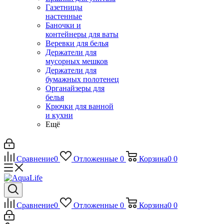
Газетницы
настенные
Баночки и
контейнеры для ваты
Веревки для белья
Держатели для
мусорных мешков
Держатели для
бумажных полотенец
Органайзеры для
белья
Крючки для ванной
и кухни
Ещё
Сравнение
0
Отложенные
0
Корзина
0
0
Сравнение
0
Отложенные
0
Корзина
0
0