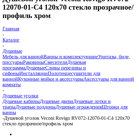
12070-01-C4 120х70 стекло прозрачное/
профиль хром
Главная
-
Каталог
-
Душевые
Мебель для ванной
Ванны и комплектующие
Унитазы, биде,
писсуары
Раковины
Смесители
Душевая
программа
Душевые
Сливы переливы и
сифоны
Инсталляции
Полотенцесушители для
ванной
Кухонные мойки и аксессуары
Аксессуары для ванной
комнаты
-
Душевые уголки
Душевые кабины
Душевые двери
Душевые лотки и
трапы
Душевые поддоны
Душевые ограждения
Шторки для
ванны
-
Душевой уголок Veconi Rovigo RV072-12070-01-C4 120х70
стекло прозрачное/профиль хром