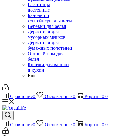
Газетницы
настенные
Баночки и
контейнеры для ваты
Веревки для белья
Держатели для
мусорных мешков
Держатели для
бумажных полотенец
Органайзеры для
белья
Крючки для ванной
и кухни
Ещё
Сравнение
0
Отложенные
0
Корзина
0
0
Сравнение
0
Отложенные
0
Корзина
0
0