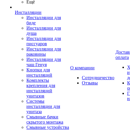
Ещё
Инсталляции
Инсталляции для
биде
Инсталляции для
душа
Инсталляции для
писсуаров
Инсталляции для
Достав
раковины
оплата
Инсталляции для
чаш Генуя
Х
О компании
Кнопки для
и
инсталляций
Сотрудничество
д
Комплекты
Отзывы
К
крепления для
о
инсталляций
Г
унитазов
н
Системы
инсталляции для
унитаза
Смывные бачки
скрытого монтажа
Смывные устройства