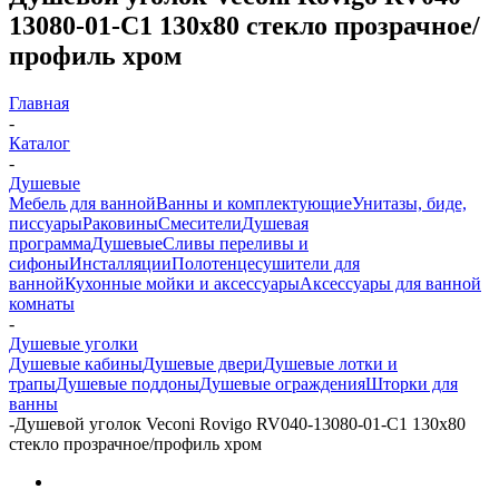
13080-01-C1 130х80 стекло прозрачное/
профиль хром
Главная
-
Каталог
-
Душевые
Мебель для ванной
Ванны и комплектующие
Унитазы, биде,
писсуары
Раковины
Смесители
Душевая
программа
Душевые
Сливы переливы и
сифоны
Инсталляции
Полотенцесушители для
ванной
Кухонные мойки и аксессуары
Аксессуары для ванной
комнаты
-
Душевые уголки
Душевые кабины
Душевые двери
Душевые лотки и
трапы
Душевые поддоны
Душевые ограждения
Шторки для
ванны
-
Душевой уголок Veconi Rovigo RV040-13080-01-C1 130х80
стекло прозрачное/профиль хром