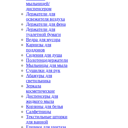
мыльницей/
диспенсером
Держатели для
освежителя воздуха
Держатели для фена
Держатели для
туалетной бумаги
Ведра для мусора
Карнизы для
поддонов
Сидения для душа
Полотенцедержатели
Мыльницы для мыла
Сушилки для рук
Абажуры для
светильника
Зеркала
косметические
Диспенсеры для
жидкого мыла
Корзины для белья
Салфетницы
Текстильные шторки
для ванной
Ершики для унитаза