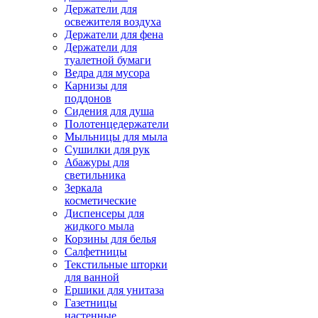
Держатели для
освежителя воздуха
Держатели для фена
Держатели для
туалетной бумаги
Ведра для мусора
Карнизы для
поддонов
Сидения для душа
Полотенцедержатели
Мыльницы для мыла
Сушилки для рук
Абажуры для
светильника
Зеркала
косметические
Диспенсеры для
жидкого мыла
Корзины для белья
Салфетницы
Текстильные шторки
для ванной
Ершики для унитаза
Газетницы
настенные