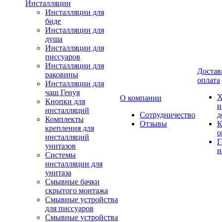
Инсталляции
Инсталляции для
биде
Инсталляции для
душа
Инсталляции для
писсуаров
Инсталляции для
Достав
раковины
оплата
Инсталляции для
чаш Генуя
Х
О компании
Кнопки для
и
инсталляций
Сотрудничество
д
Комплекты
Отзывы
К
крепления для
о
инсталляций
Г
унитазов
н
Системы
инсталляции для
унитаза
Смывные бачки
скрытого монтажа
Смывные устройства
для писсуаров
Смывные устройства