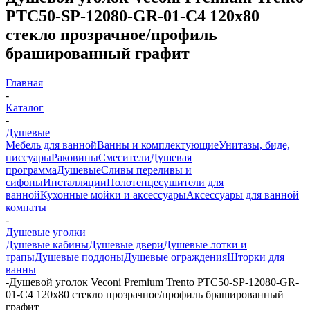
PTC50-SP-12080-GR-01-C4 120х80
стекло прозрачное/профиль
брашированный графит
Главная
-
Каталог
-
Душевые
Мебель для ванной
Ванны и комплектующие
Унитазы, биде,
писсуары
Раковины
Смесители
Душевая
программа
Душевые
Сливы переливы и
сифоны
Инсталляции
Полотенцесушители для
ванной
Кухонные мойки и аксессуары
Аксессуары для ванной
комнаты
-
Душевые уголки
Душевые кабины
Душевые двери
Душевые лотки и
трапы
Душевые поддоны
Душевые ограждения
Шторки для
ванны
-
Душевой уголок Veconi Premium Trento PTC50-SP-12080-GR-
01-C4 120х80 стекло прозрачное/профиль брашированный
графит