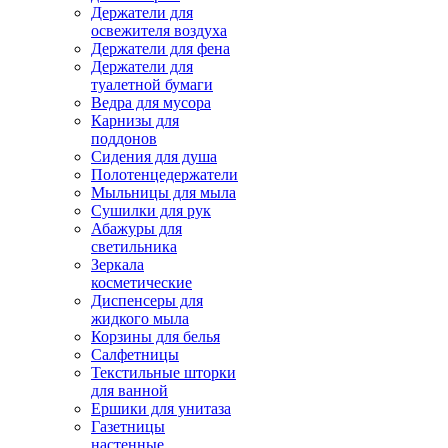
Держатели для
освежителя воздуха
Держатели для фена
Держатели для
туалетной бумаги
Ведра для мусора
Карнизы для
поддонов
Сидения для душа
Полотенцедержатели
Мыльницы для мыла
Сушилки для рук
Абажуры для
светильника
Зеркала
косметические
Диспенсеры для
жидкого мыла
Корзины для белья
Салфетницы
Текстильные шторки
для ванной
Ершики для унитаза
Газетницы
настенные