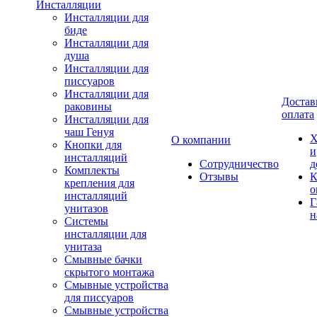
Инсталляции
Инсталляции для
биде
Инсталляции для
душа
Инсталляции для
писсуаров
Инсталляции для
Достав
раковины
оплата
Инсталляции для
чаш Генуя
Х
О компании
Кнопки для
и
инсталляций
Сотрудничество
д
Комплекты
Отзывы
К
крепления для
о
инсталляций
Г
унитазов
н
Системы
инсталляции для
унитаза
Смывные бачки
скрытого монтажа
Смывные устройства
для писсуаров
Смывные устройства