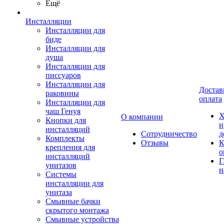
Ещё
Инсталляции
Инсталляции для
биде
Инсталляции для
душа
Инсталляции для
писсуаров
Инсталляции для
Достав
раковины
оплата
Инсталляции для
чаш Генуя
Х
О компании
Кнопки для
и
инсталляций
Сотрудничество
д
Комплекты
Отзывы
К
крепления для
о
инсталляций
Г
унитазов
н
Системы
инсталляции для
унитаза
Смывные бачки
скрытого монтажа
Смывные устройства