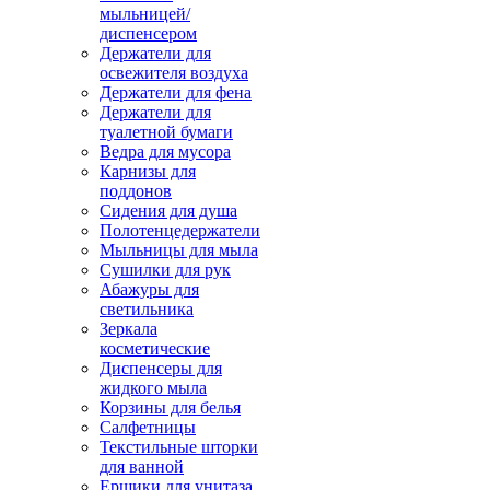
мыльницей/
диспенсером
Держатели для
освежителя воздуха
Держатели для фена
Держатели для
туалетной бумаги
Ведра для мусора
Карнизы для
поддонов
Сидения для душа
Полотенцедержатели
Мыльницы для мыла
Сушилки для рук
Абажуры для
светильника
Зеркала
косметические
Диспенсеры для
жидкого мыла
Корзины для белья
Салфетницы
Текстильные шторки
для ванной
Ершики для унитаза