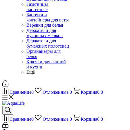
Газетницы
настенные
Баночки и
контейнеры для ваты
Веревки для белья
Держатели для
мусорных мешков
Держатели для
бумажных полотенец
Органайзеры для
белья
Крючки для ванной
и кухни
Ещё
Сравнение
0
Отложенные
0
Корзина
0
0
Сравнение
0
Отложенные
0
Корзина
0
0