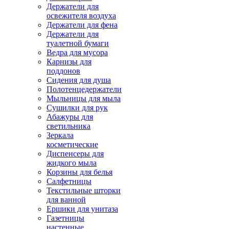
Держатели для
освежителя воздуха
Держатели для фена
Держатели для
туалетной бумаги
Ведра для мусора
Карнизы для
поддонов
Сидения для душа
Полотенцедержатели
Мыльницы для мыла
Сушилки для рук
Абажуры для
светильника
Зеркала
косметические
Диспенсеры для
жидкого мыла
Корзины для белья
Салфетницы
Текстильные шторки
для ванной
Ершики для унитаза
Газетницы
настенные