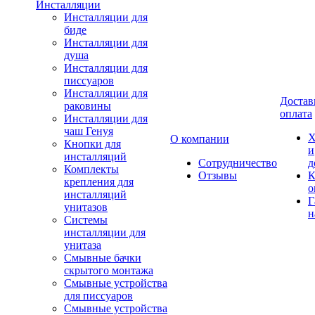
Инсталляции
Инсталляции для
биде
Инсталляции для
душа
Инсталляции для
писсуаров
Инсталляции для
Достав
раковины
оплата
Инсталляции для
чаш Генуя
Х
О компании
Кнопки для
и
инсталляций
Сотрудничество
д
Комплекты
Отзывы
К
крепления для
о
инсталляций
Г
унитазов
н
Системы
инсталляции для
унитаза
Смывные бачки
скрытого монтажа
Смывные устройства
для писсуаров
Смывные устройства