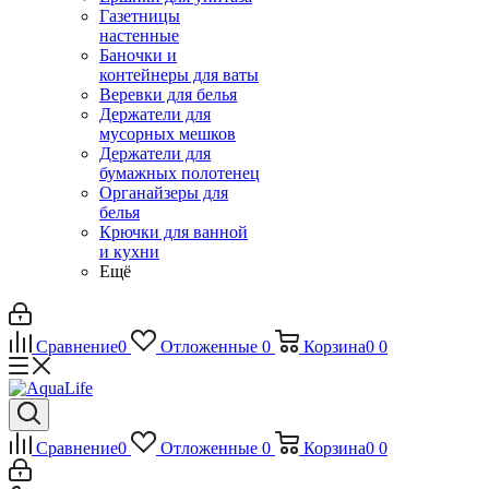
Газетницы
настенные
Баночки и
контейнеры для ваты
Веревки для белья
Держатели для
мусорных мешков
Держатели для
бумажных полотенец
Органайзеры для
белья
Крючки для ванной
и кухни
Ещё
Сравнение
0
Отложенные
0
Корзина
0
0
Сравнение
0
Отложенные
0
Корзина
0
0