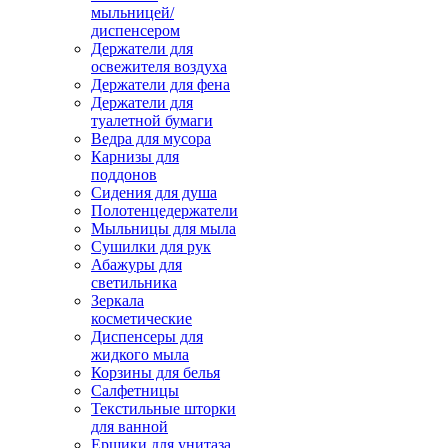
мыльницей/
диспенсером
Держатели для
освежителя воздуха
Держатели для фена
Держатели для
туалетной бумаги
Ведра для мусора
Карнизы для
поддонов
Сидения для душа
Полотенцедержатели
Мыльницы для мыла
Сушилки для рук
Абажуры для
светильника
Зеркала
косметические
Диспенсеры для
жидкого мыла
Корзины для белья
Салфетницы
Текстильные шторки
для ванной
Ершики для унитаза