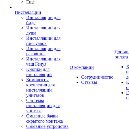
Ещё
Инсталляции
Инсталляции для
биде
Инсталляции для
душа
Инсталляции для
писсуаров
Инсталляции для
Достав
раковины
оплата
Инсталляции для
чаш Генуя
Х
О компании
Кнопки для
и
инсталляций
Сотрудничество
д
Комплекты
Отзывы
К
крепления для
о
инсталляций
Г
унитазов
н
Системы
инсталляции для
унитаза
Смывные бачки
скрытого монтажа
Смывные устройства