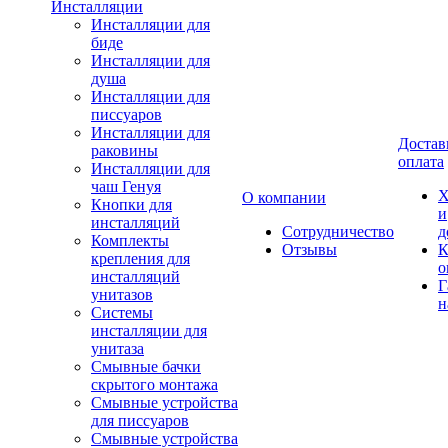
Инсталляции
Инсталляции для
биде
Инсталляции для
душа
Инсталляции для
писсуаров
Инсталляции для
Достав
раковины
оплата
Инсталляции для
чаш Генуя
Х
О компании
Кнопки для
и
инсталляций
Сотрудничество
д
Комплекты
Отзывы
К
крепления для
о
инсталляций
Г
унитазов
н
Системы
инсталляции для
унитаза
Смывные бачки
скрытого монтажа
Смывные устройства
для писсуаров
Смывные устройства