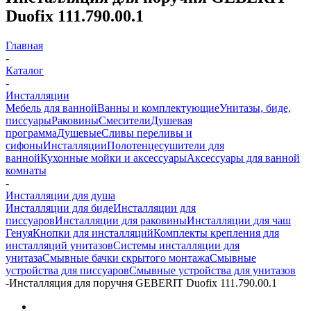
Duofix 111.790.00.1
Главная
-
Каталог
-
Инсталляции
Мебель для ванной
Ванны и комплектующие
Унитазы, биде,
писсуары
Раковины
Смесители
Душевая
программа
Душевые
Сливы переливы и
сифоны
Инсталляции
Полотенцесушители для
ванной
Кухонные мойки и аксессуары
Аксессуары для ванной
комнаты
-
Инсталляции для душа
Инсталляции для биде
Инсталляции для
писсуаров
Инсталляции для раковины
Инсталляции для чаш
Генуя
Кнопки для инсталляций
Комплекты крепления для
инсталляций унитазов
Системы инсталляции для
унитаза
Смывные бачки скрытого монтажа
Смывные
устройства для писсуаров
Смывные устройства для унитазов
-
Инсталляция для поручня GEBERIT Duofix 111.790.00.1