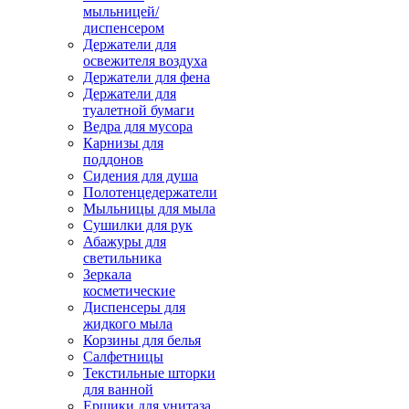
мыльницей/
диспенсером
Держатели для
освежителя воздуха
Держатели для фена
Держатели для
туалетной бумаги
Ведра для мусора
Карнизы для
поддонов
Сидения для душа
Полотенцедержатели
Мыльницы для мыла
Сушилки для рук
Абажуры для
светильника
Зеркала
косметические
Диспенсеры для
жидкого мыла
Корзины для белья
Салфетницы
Текстильные шторки
для ванной
Ершики для унитаза