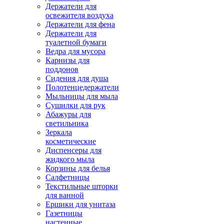
Держатели для
освежителя воздуха
Держатели для фена
Держатели для
туалетной бумаги
Ведра для мусора
Карнизы для
поддонов
Сидения для душа
Полотенцедержатели
Мыльницы для мыла
Сушилки для рук
Абажуры для
светильника
Зеркала
косметические
Диспенсеры для
жидкого мыла
Корзины для белья
Салфетницы
Текстильные шторки
для ванной
Ершики для унитаза
Газетницы
настенные