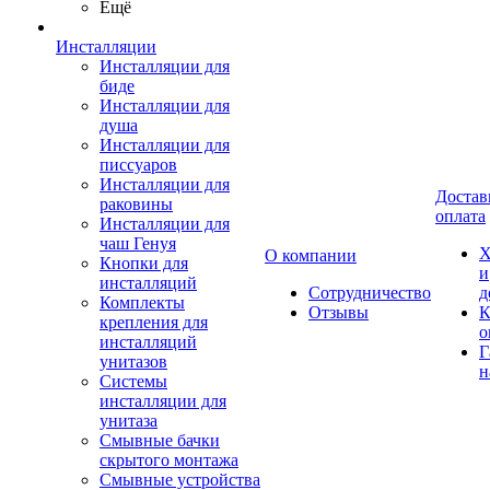
Ещё
Инсталляции
Инсталляции для
биде
Инсталляции для
душа
Инсталляции для
писсуаров
Инсталляции для
Достав
раковины
оплата
Инсталляции для
чаш Генуя
Х
О компании
Кнопки для
и
инсталляций
Сотрудничество
д
Комплекты
Отзывы
К
крепления для
о
инсталляций
Г
унитазов
н
Системы
инсталляции для
унитаза
Смывные бачки
скрытого монтажа
Смывные устройства