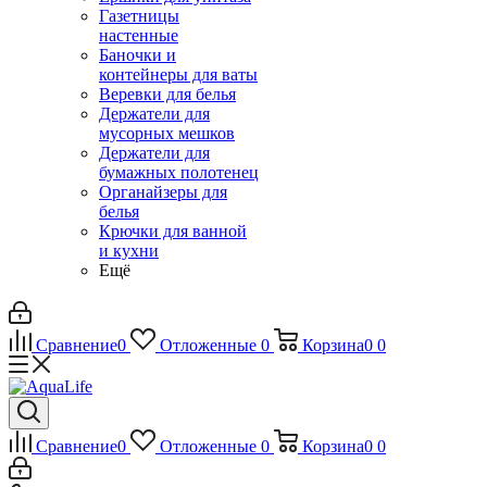
Газетницы
настенные
Баночки и
контейнеры для ваты
Веревки для белья
Держатели для
мусорных мешков
Держатели для
бумажных полотенец
Органайзеры для
белья
Крючки для ванной
и кухни
Ещё
Сравнение
0
Отложенные
0
Корзина
0
0
Сравнение
0
Отложенные
0
Корзина
0
0