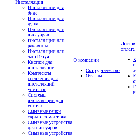
Инсталляции
Инсталляции для
биде
Инсталляции для
душа
Инсталляции для
писсуаров
Инсталляции для
Достав
раковины
оплата
Инсталляции для
чаш Генуя
Х
О компании
Кнопки для
и
инсталляций
Сотрудничество
д
Комплекты
Отзывы
К
крепления для
о
инсталляций
Г
унитазов
н
Системы
инсталляции для
унитаза
Смывные бачки
скрытого монтажа
Смывные устройства
для писсуаров
Смывные устройства