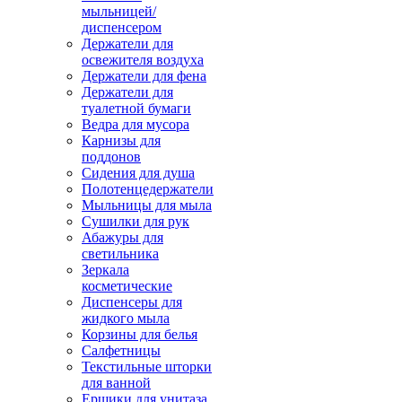
мыльницей/
диспенсером
Держатели для
освежителя воздуха
Держатели для фена
Держатели для
туалетной бумаги
Ведра для мусора
Карнизы для
поддонов
Сидения для душа
Полотенцедержатели
Мыльницы для мыла
Сушилки для рук
Абажуры для
светильника
Зеркала
косметические
Диспенсеры для
жидкого мыла
Корзины для белья
Салфетницы
Текстильные шторки
для ванной
Ершики для унитаза