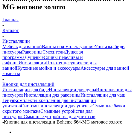
MG матовое золото
Главная
-
Каталог
-
Инсталляции
Мебель для ванной
Ванны и комплектующие
Унитазы, биде,
писсуары
Раковины
Смесители
Душевая
программа
Душевые
Сливы переливы и
сифоны
Инсталляции
Полотенцесушители для
ванной
Кухонные мойки и аксессуары
Аксессуары для ванной
комнаты
-
Кнопки для инсталляций
Инсталляции для биде
Инсталляции для душа
Инсталляции для
писсуаров
Инсталляции для раковины
Инсталляции для чаш
Генуя
Комплекты крепления для инсталляций
унитазов
Системы инсталляции для унитаза
Смывные бачки
скрытого монтажа
Смывные устройства для
писсуаров
Смывные устройства для унитазов
-
Кнопка для инсталляции Boheme 664-MG матовое золото