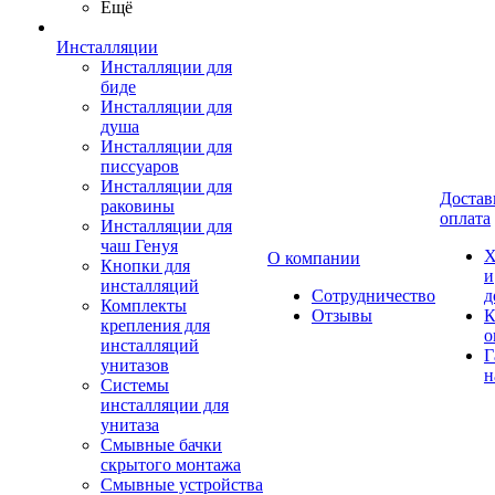
Ещё
Инсталляции
Инсталляции для
биде
Инсталляции для
душа
Инсталляции для
писсуаров
Инсталляции для
Достав
раковины
оплата
Инсталляции для
чаш Генуя
Х
О компании
Кнопки для
и
инсталляций
Сотрудничество
д
Комплекты
Отзывы
К
крепления для
о
инсталляций
Г
унитазов
н
Системы
инсталляции для
унитаза
Смывные бачки
скрытого монтажа
Смывные устройства