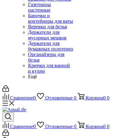
Газетницы
настенные
Баночки и
контейнеры для ваты
Веревки для белья
Держатели для
мусорных мешков
Держатели для
бумажных полотенец
Органайзеры для
белья
Крючки для ванной
и кухни
Ещё
Сравнение
0
Отложенные
0
Корзина
0
0
Сравнение
0
Отложенные
0
Корзина
0
0