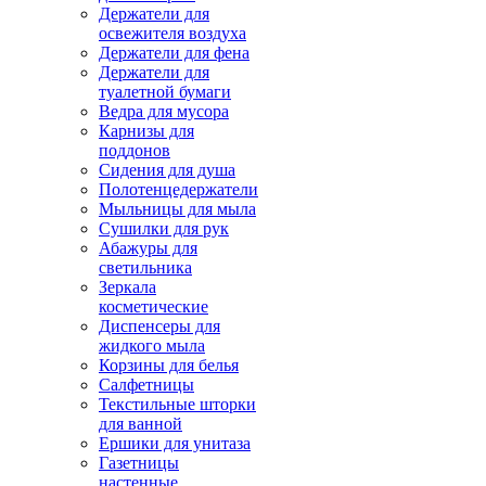
Держатели для
освежителя воздуха
Держатели для фена
Держатели для
туалетной бумаги
Ведра для мусора
Карнизы для
поддонов
Сидения для душа
Полотенцедержатели
Мыльницы для мыла
Сушилки для рук
Абажуры для
светильника
Зеркала
косметические
Диспенсеры для
жидкого мыла
Корзины для белья
Салфетницы
Текстильные шторки
для ванной
Ершики для унитаза
Газетницы
настенные