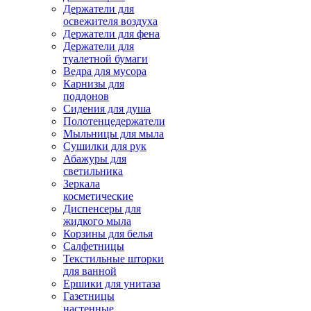
Держатели для
освежителя воздуха
Держатели для фена
Держатели для
туалетной бумаги
Ведра для мусора
Карнизы для
поддонов
Сидения для душа
Полотенцедержатели
Мыльницы для мыла
Сушилки для рук
Абажуры для
светильника
Зеркала
косметические
Диспенсеры для
жидкого мыла
Корзины для белья
Салфетницы
Текстильные шторки
для ванной
Ершики для унитаза
Газетницы
настенные