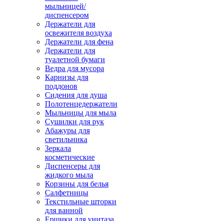
мыльницей/
диспенсером
Держатели для
освежителя воздуха
Держатели для фена
Держатели для
туалетной бумаги
Ведра для мусора
Карнизы для
поддонов
Сидения для душа
Полотенцедержатели
Мыльницы для мыла
Сушилки для рук
Абажуры для
светильника
Зеркала
косметические
Диспенсеры для
жидкого мыла
Корзины для белья
Салфетницы
Текстильные шторки
для ванной
Ершики для унитаза