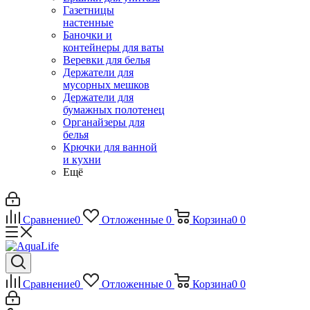
Газетницы
настенные
Баночки и
контейнеры для ваты
Веревки для белья
Держатели для
мусорных мешков
Держатели для
бумажных полотенец
Органайзеры для
белья
Крючки для ванной
и кухни
Ещё
Сравнение
0
Отложенные
0
Корзина
0
0
Сравнение
0
Отложенные
0
Корзина
0
0