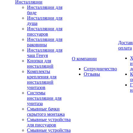
Инсталляции
Инсталляции для
биде
Инсталляции для
душа
Инсталляции для
писсуаров
Инсталляции для
Достав
раковины
оплата
Инсталляции для
чаш Генуя
Х
О компании
Кнопки для
и
инсталляций
Сотрудничество
д
Комплекты
Отзывы
К
крепления для
о
инсталляций
Г
унитазов
н
Системы
инсталляции для
унитаза
Смывные бачки
скрытого монтажа
Смывные устройства
для писсуаров
Смывные устройства