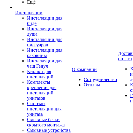
Ещё
Инсталляции
Инсталляции для
биде
Инсталляции для
душа
Инсталляции для
писсуаров
Инсталляции для
Достав
раковины
оплата
Инсталляции для
чаш Генуя
Х
О компании
Кнопки для
и
инсталляций
Сотрудничество
д
Комплекты
Отзывы
К
крепления для
о
инсталляций
Г
унитазов
н
Системы
инсталляции для
унитаза
Смывные бачки
скрытого монтажа
Смывные устройства