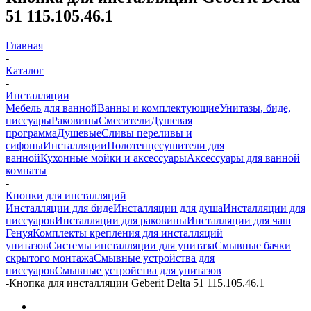
51 115.105.46.1
Главная
-
Каталог
-
Инсталляции
Мебель для ванной
Ванны и комплектующие
Унитазы, биде,
писсуары
Раковины
Смесители
Душевая
программа
Душевые
Сливы переливы и
сифоны
Инсталляции
Полотенцесушители для
ванной
Кухонные мойки и аксессуары
Аксессуары для ванной
комнаты
-
Кнопки для инсталляций
Инсталляции для биде
Инсталляции для душа
Инсталляции для
писсуаров
Инсталляции для раковины
Инсталляции для чаш
Генуя
Комплекты крепления для инсталляций
унитазов
Системы инсталляции для унитаза
Смывные бачки
скрытого монтажа
Смывные устройства для
писсуаров
Смывные устройства для унитазов
-
Кнопка для инсталляции Geberit Delta 51 115.105.46.1