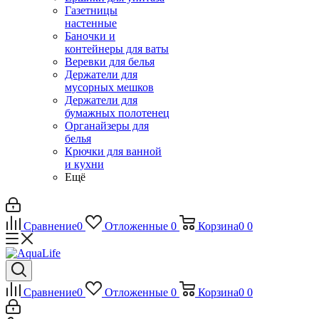
Газетницы
настенные
Баночки и
контейнеры для ваты
Веревки для белья
Держатели для
мусорных мешков
Держатели для
бумажных полотенец
Органайзеры для
белья
Крючки для ванной
и кухни
Ещё
Сравнение
0
Отложенные
0
Корзина
0
0
Сравнение
0
Отложенные
0
Корзина
0
0