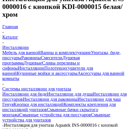
0000016 с кнопкой KDI-0000015 белая/
хром
Главная
-
Каталог
-
Инсталляции
Мебель для ванной
Ванны и комплектующие
Унитазы, биде,
писсуары
Раковины
Смесители
Душевая
программа
Душевые
Сливы переливы и
сифоны
Инсталляции
Полотенцесушители для
ванной
Кухонные мойки и аксессуары
Аксессуары для ванной
комнаты
-
Системы инсталляции для унитаза
Инсталляции для биде
Инсталляции для душа
Инсталляции для
писсуаров
Инсталляции для раковины
Инсталляции для чаш
Генуя
Кнопки для инсталляций
Комплекты крепления для
инсталляций унитазов
Смывные бачки скрытого
монтажа
Смывные устройства для писсуаров
Смывные
устройства для унитазов
-
Инсталляция для унитаза Aquatek INS-0000016 с кнопкой