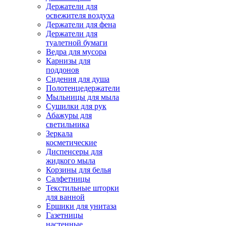
Держатели для
освежителя воздуха
Держатели для фена
Держатели для
туалетной бумаги
Ведра для мусора
Карнизы для
поддонов
Сидения для душа
Полотенцедержатели
Мыльницы для мыла
Сушилки для рук
Абажуры для
светильника
Зеркала
косметические
Диспенсеры для
жидкого мыла
Корзины для белья
Салфетницы
Текстильные шторки
для ванной
Ершики для унитаза
Газетницы
настенные