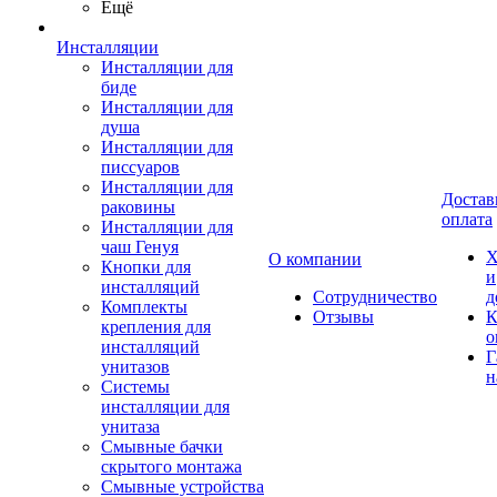
Ещё
Инсталляции
Инсталляции для
биде
Инсталляции для
душа
Инсталляции для
писсуаров
Инсталляции для
Достав
раковины
оплата
Инсталляции для
чаш Генуя
Х
О компании
Кнопки для
и
инсталляций
Сотрудничество
д
Комплекты
Отзывы
К
крепления для
о
инсталляций
Г
унитазов
н
Системы
инсталляции для
унитаза
Смывные бачки
скрытого монтажа
Смывные устройства