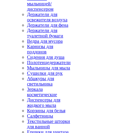
мыльницей/
диспенсером
Держатели для
освежителя воздуха
Держатели для фена
Держатели для
туалетной бумаги
Ведра для мусора
Карнизы для
поддонов
Сидения для душа
Полотенцедержатели
Мыльницы для мыла
Сушилки для рук
Абажуры для
светильника
Зеркала
косметические
Диспенсеры для
жидкого мыла
Корзины для белья
Салфетницы
Текстильные шторки
для ванной
Ершики для унитаза