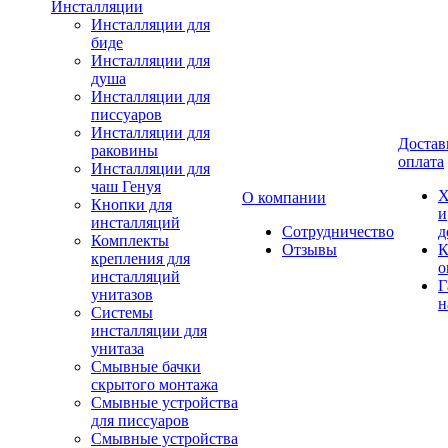
Инсталляции
Инсталляции для
биде
Инсталляции для
душа
Инсталляции для
писсуаров
Инсталляции для
Достав
раковины
оплата
Инсталляции для
чаш Генуя
Х
О компании
Кнопки для
и
инсталляций
Сотрудничество
д
Комплекты
Отзывы
К
крепления для
о
инсталляций
Г
унитазов
н
Системы
инсталляции для
унитаза
Смывные бачки
скрытого монтажа
Смывные устройства
для писсуаров
Смывные устройства