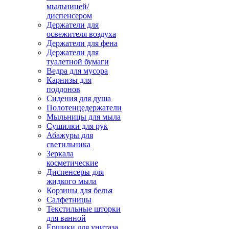
мыльницей/
диспенсером
Держатели для
освежителя воздуха
Держатели для фена
Держатели для
туалетной бумаги
Ведра для мусора
Карнизы для
поддонов
Сидения для душа
Полотенцедержатели
Мыльницы для мыла
Сушилки для рук
Абажуры для
светильника
Зеркала
косметические
Диспенсеры для
жидкого мыла
Корзины для белья
Салфетницы
Текстильные шторки
для ванной
Ершики для унитаза