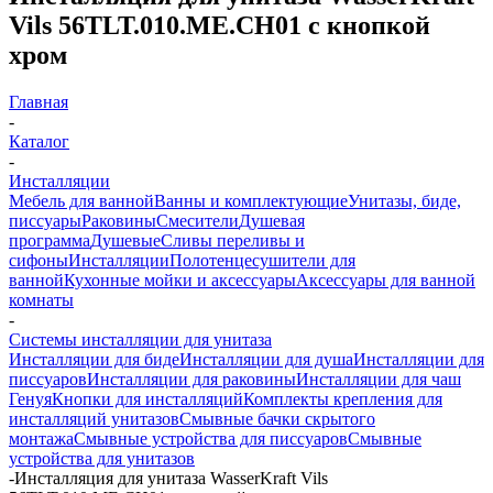
Vils 56TLT.010.ME.CH01 с кнопкой
хром
Главная
-
Каталог
-
Инсталляции
Мебель для ванной
Ванны и комплектующие
Унитазы, биде,
писсуары
Раковины
Смесители
Душевая
программа
Душевые
Сливы переливы и
сифоны
Инсталляции
Полотенцесушители для
ванной
Кухонные мойки и аксессуары
Аксессуары для ванной
комнаты
-
Системы инсталляции для унитаза
Инсталляции для биде
Инсталляции для душа
Инсталляции для
писсуаров
Инсталляции для раковины
Инсталляции для чаш
Генуя
Кнопки для инсталляций
Комплекты крепления для
инсталляций унитазов
Смывные бачки скрытого
монтажа
Смывные устройства для писсуаров
Смывные
устройства для унитазов
-
Инсталляция для унитаза WasserKraft Vils