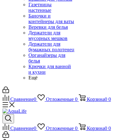
Газетницы
настенные
Баночки и
контейнеры для ваты
Веревки для белья
Держатели для
мусорных мешков
Держатели для
бумажных полотенец
Органайзеры для
белья
Крючки для ванной
и кухни
Ещё
Сравнение
0
Отложенные
0
Корзина
0
0
Сравнение
0
Отложенные
0
Корзина
0
0