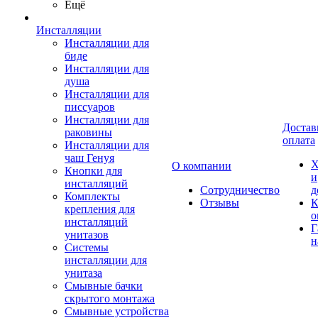
Ещё
Инсталляции
Инсталляции для
биде
Инсталляции для
душа
Инсталляции для
писсуаров
Инсталляции для
Достав
раковины
оплата
Инсталляции для
чаш Генуя
Х
О компании
Кнопки для
и
инсталляций
Сотрудничество
д
Комплекты
Отзывы
К
крепления для
о
инсталляций
Г
унитазов
н
Системы
инсталляции для
унитаза
Смывные бачки
скрытого монтажа
Смывные устройства