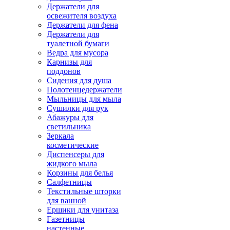
Держатели для
освежителя воздуха
Держатели для фена
Держатели для
туалетной бумаги
Ведра для мусора
Карнизы для
поддонов
Сидения для душа
Полотенцедержатели
Мыльницы для мыла
Сушилки для рук
Абажуры для
светильника
Зеркала
косметические
Диспенсеры для
жидкого мыла
Корзины для белья
Салфетницы
Текстильные шторки
для ванной
Ершики для унитаза
Газетницы
настенные