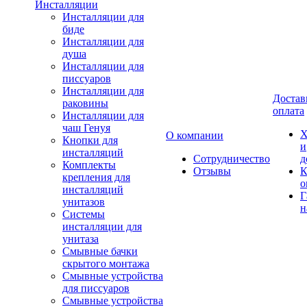
Инсталляции
Инсталляции для
биде
Инсталляции для
душа
Инсталляции для
писсуаров
Инсталляции для
Достав
раковины
оплата
Инсталляции для
чаш Генуя
Х
О компании
Кнопки для
и
инсталляций
Сотрудничество
д
Комплекты
Отзывы
К
крепления для
о
инсталляций
Г
унитазов
н
Системы
инсталляции для
унитаза
Смывные бачки
скрытого монтажа
Смывные устройства
для писсуаров
Смывные устройства