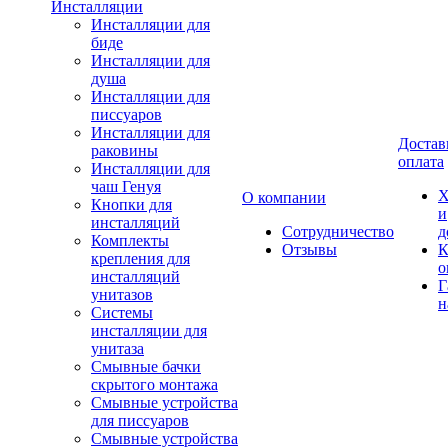
Инсталляции
Инсталляции для
биде
Инсталляции для
душа
Инсталляции для
писсуаров
Инсталляции для
Достав
раковины
оплата
Инсталляции для
чаш Генуя
Х
О компании
Кнопки для
и
инсталляций
Сотрудничество
д
Комплекты
Отзывы
К
крепления для
о
инсталляций
Г
унитазов
н
Системы
инсталляции для
унитаза
Смывные бачки
скрытого монтажа
Смывные устройства
для писсуаров
Смывные устройства