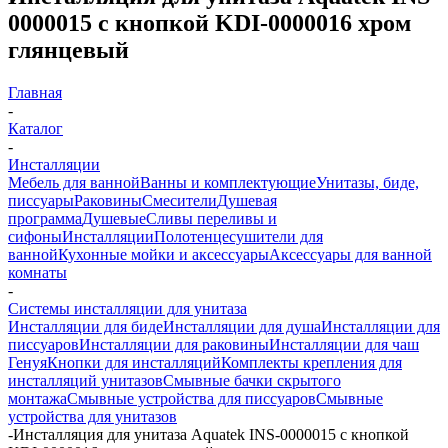
0000015 с кнопкой KDI-0000016 хром
глянцевый
Главная
-
Каталог
-
Инсталляции
Мебель для ванной
Ванны и комплектующие
Унитазы, биде,
писсуары
Раковины
Смесители
Душевая
программа
Душевые
Сливы переливы и
сифоны
Инсталляции
Полотенцесушители для
ванной
Кухонные мойки и аксессуары
Аксессуары для ванной
комнаты
-
Системы инсталляции для унитаза
Инсталляции для биде
Инсталляции для душа
Инсталляции для
писсуаров
Инсталляции для раковины
Инсталляции для чаш
Генуя
Кнопки для инсталляций
Комплекты крепления для
инсталляций унитазов
Смывные бачки скрытого
монтажа
Смывные устройства для писсуаров
Смывные
устройства для унитазов
-
Инсталляция для унитаза Aquatek INS-0000015 с кнопкой