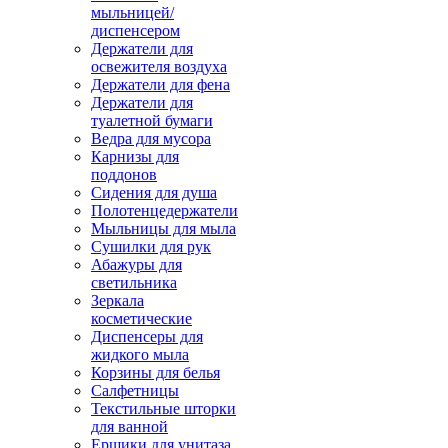
мыльницей/
диспенсером
Держатели для
освежителя воздуха
Держатели для фена
Держатели для
туалетной бумаги
Ведра для мусора
Карнизы для
поддонов
Сидения для душа
Полотенцедержатели
Мыльницы для мыла
Сушилки для рук
Абажуры для
светильника
Зеркала
косметические
Диспенсеры для
жидкого мыла
Корзины для белья
Салфетницы
Текстильные шторки
для ванной
Ершики для унитаза