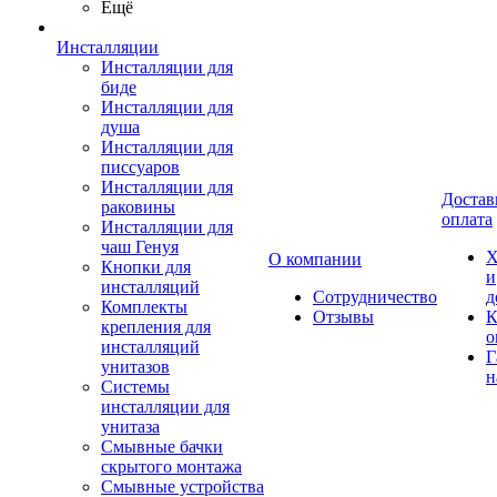
Ещё
Инсталляции
Инсталляции для
биде
Инсталляции для
душа
Инсталляции для
писсуаров
Инсталляции для
Достав
раковины
оплата
Инсталляции для
чаш Генуя
Х
О компании
Кнопки для
и
инсталляций
Сотрудничество
д
Комплекты
Отзывы
К
крепления для
о
инсталляций
Г
унитазов
н
Системы
инсталляции для
унитаза
Смывные бачки
скрытого монтажа
Смывные устройства