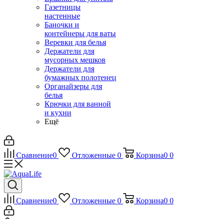
Газетницы
настенные
Баночки и
контейнеры для ваты
Веревки для белья
Держатели для
мусорных мешков
Держатели для
бумажных полотенец
Органайзеры для
белья
Крючки для ванной
и кухни
Ещё
Сравнение
0
Отложенные
0
Корзина
0
0
Сравнение
0
Отложенные
0
Корзина
0
0