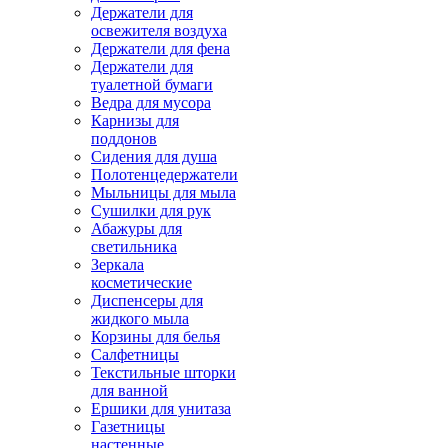
Держатели для
освежителя воздуха
Держатели для фена
Держатели для
туалетной бумаги
Ведра для мусора
Карнизы для
поддонов
Сидения для душа
Полотенцедержатели
Мыльницы для мыла
Сушилки для рук
Абажуры для
светильника
Зеркала
косметические
Диспенсеры для
жидкого мыла
Корзины для белья
Салфетницы
Текстильные шторки
для ванной
Ершики для унитаза
Газетницы
настенные