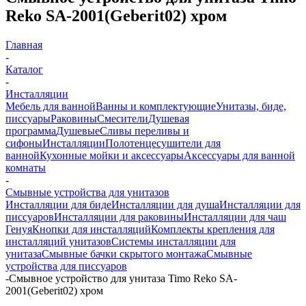
Reko SA-2001(Geberit02) хром
Главная
-
Каталог
-
Инсталляции
Мебель для ванной
Ванны и комплектующие
Унитазы, биде,
писсуары
Раковины
Смесители
Душевая
программа
Душевые
Сливы переливы и
сифоны
Инсталляции
Полотенцесушители для
ванной
Кухонные мойки и аксессуары
Аксессуары для ванной
комнаты
-
Смывные устройства для унитазов
Инсталляции для биде
Инсталляции для душа
Инсталляции для
писсуаров
Инсталляции для раковины
Инсталляции для чаш
Генуя
Кнопки для инсталляций
Комплекты крепления для
инсталляций унитазов
Системы инсталляции для
унитаза
Смывные бачки скрытого монтажа
Смывные
устройства для писсуаров
-
Смывное устройство для унитаза Timo Reko SA-
2001(Geberit02) хром