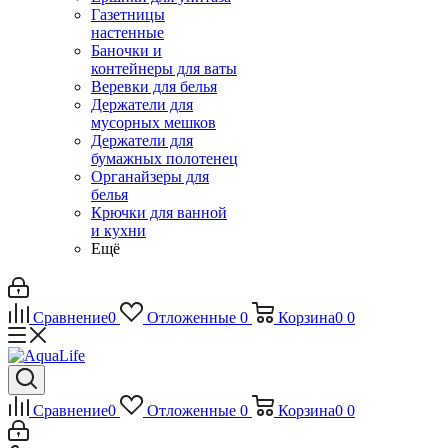
Газетницы
настенные
Баночки и
контейнеры для ваты
Веревки для белья
Держатели для
мусорных мешков
Держатели для
бумажных полотенец
Органайзеры для
белья
Крючки для ванной
и кухни
Ещё
Сравнение
0
Отложенные
0
Корзина
0
0
Сравнение
0
Отложенные
0
Корзина
0
0