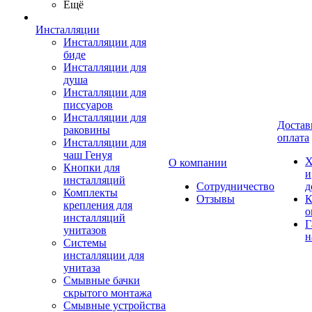
Ещё
Инсталляции
Инсталляции для
биде
Инсталляции для
душа
Инсталляции для
писсуаров
Инсталляции для
Достав
раковины
оплата
Инсталляции для
чаш Генуя
Х
О компании
Кнопки для
и
инсталляций
Сотрудничество
д
Комплекты
Отзывы
К
крепления для
о
инсталляций
Г
унитазов
н
Системы
инсталляции для
унитаза
Смывные бачки
скрытого монтажа
Смывные устройства