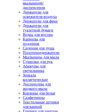
мыльницей/
диспенсером
Держатели для
освежителя воздуха
Держатели для фена
Держатели для
туалетной бумаги
Ведра для мусора
Карнизы для
поддонов
Сидения для душа
Полотенцедержатели
Мыльницы для мыла
Сушилки для рук
Абажуры для
светильника
Зеркала
косметические
Диспенсеры для
жидкого мыла
Корзины для белья
Салфетницы
Текстильные шторки
для ванной
Ершики для унитаза