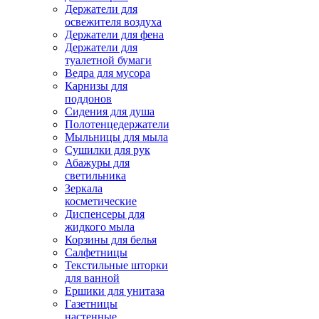
Держатели для
освежителя воздуха
Держатели для фена
Держатели для
туалетной бумаги
Ведра для мусора
Карнизы для
поддонов
Сидения для душа
Полотенцедержатели
Мыльницы для мыла
Сушилки для рук
Абажуры для
светильника
Зеркала
косметические
Диспенсеры для
жидкого мыла
Корзины для белья
Салфетницы
Текстильные шторки
для ванной
Ершики для унитаза
Газетницы
настенные