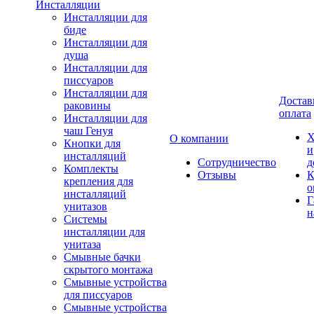
Инсталляции
Инсталляции для
биде
Инсталляции для
душа
Инсталляции для
писсуаров
Инсталляции для
Достав
раковины
оплата
Инсталляции для
чаш Генуя
Х
О компании
Кнопки для
и
инсталляций
Сотрудничество
д
Комплекты
Отзывы
К
крепления для
о
инсталляций
Г
унитазов
н
Системы
инсталляции для
унитаза
Смывные бачки
скрытого монтажа
Смывные устройства
для писсуаров
Смывные устройства