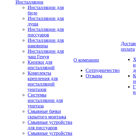
Инсталляции
Инсталляции для
биде
Инсталляции для
душа
Инсталляции для
писсуаров
Инсталляции для
Достав
раковины
оплата
Инсталляции для
чаш Генуя
Х
О компании
Кнопки для
и
инсталляций
Сотрудничество
д
Комплекты
Отзывы
К
крепления для
о
инсталляций
Г
унитазов
н
Системы
инсталляции для
унитаза
Смывные бачки
скрытого монтажа
Смывные устройства
для писсуаров
Смывные устройства