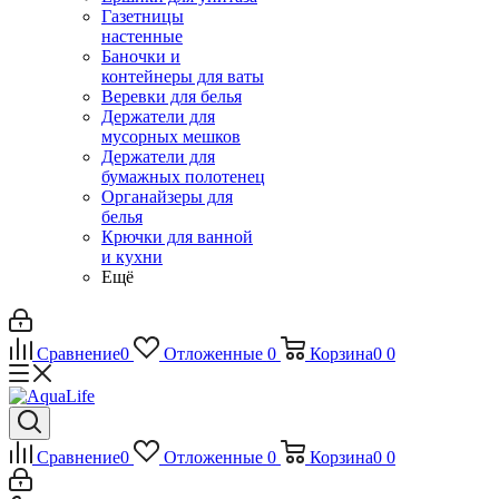
Газетницы
настенные
Баночки и
контейнеры для ваты
Веревки для белья
Держатели для
мусорных мешков
Держатели для
бумажных полотенец
Органайзеры для
белья
Крючки для ванной
и кухни
Ещё
Сравнение
0
Отложенные
0
Корзина
0
0
Сравнение
0
Отложенные
0
Корзина
0
0