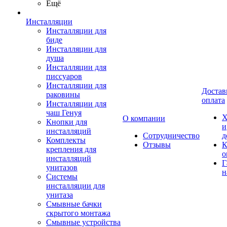
Ещё
Инсталляции
Инсталляции для
биде
Инсталляции для
душа
Инсталляции для
писсуаров
Инсталляции для
Достав
раковины
оплата
Инсталляции для
чаш Генуя
Х
О компании
Кнопки для
и
инсталляций
Сотрудничество
д
Комплекты
Отзывы
К
крепления для
о
инсталляций
Г
унитазов
н
Системы
инсталляции для
унитаза
Смывные бачки
скрытого монтажа
Смывные устройства