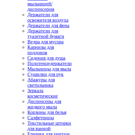
мыльницей/
диспенсером
Держатели для
освежителя воздуха
Держатели для фена
Держатели для
туалетной бумаги
Ведра для мусора
Карнизы для
поддонов
Сидения для душа
Полотенцедержатели
Мыльницы для мыла
Сушилки для рук
Абажуры для
светильника
Зеркала
косметические
Диспенсеры для
жидкого мыла
Корзины для белья
Салфетницы
Текстильные шторки
для ванной
Ершики для унитаза