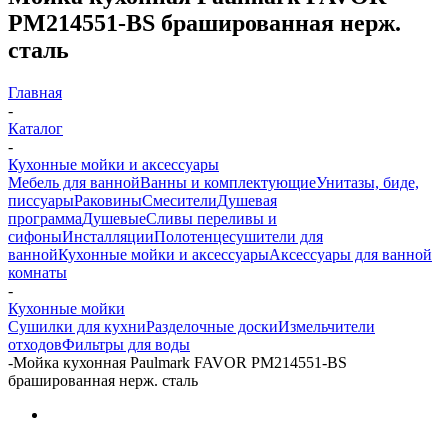
PM214551-BS брашированная нерж.
сталь
Главная
-
Каталог
-
Кухонные мойки и аксессуары
Мебель для ванной
Ванны и комплектующие
Унитазы, биде,
писсуары
Раковины
Смесители
Душевая
программа
Душевые
Сливы переливы и
сифоны
Инсталляции
Полотенцесушители для
ванной
Кухонные мойки и аксессуары
Аксессуары для ванной
комнаты
-
Кухонные мойки
Сушилки для кухни
Разделочные доски
Измельчители
отходов
Фильтры для воды
-
Мойка кухонная Paulmark FAVOR PM214551-BS
брашированная нерж. сталь