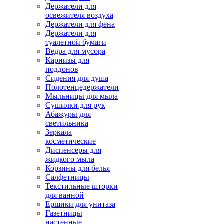
Держатели для
освежителя воздуха
Держатели для фена
Держатели для
туалетной бумаги
Ведра для мусора
Карнизы для
поддонов
Сидения для душа
Полотенцедержатели
Мыльницы для мыла
Сушилки для рук
Абажуры для
светильника
Зеркала
косметические
Диспенсеры для
жидкого мыла
Корзины для белья
Салфетницы
Текстильные шторки
для ванной
Ершики для унитаза
Газетницы
настенные