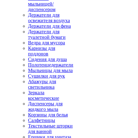
мыльницей/
диспенсером
Держатели для
освежителя воздуха
Держатели для фена
Держатели для
туалетной бумаги
Ведра для мусора
Карнизы для
поддонов
Сидения для душа
Полотенцедержатели
Мыльницы для мыла
Сушилки для рук
Абажуры для
светильника
Зеркала
косметические
Диспенсеры для
жидкого мыла
Корзины для белья
Салфетницы
Текстильные шторки
для ванной
Ершики для унитаза