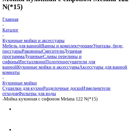
N(*15)
Главная
-
Каталог
-
Кухонные мойки и аксессуары
Мебель для ванной
Ванны и комплектующие
Унитазы, биде,
писсуары
Раковины
Смесители
Душевая
программа
Душевые
Сливы переливы и
сифоны
Инсталляции
Полотенцесушители для
ванной
Кухонные мойки и аксессуары
Аксессуары для ванной
комнаты
-
Кухонные мойки
Сушилки для кухни
Разделочные доски
Измельчители
отходов
Фильтры для воды
-
Мойка кухонная с сифоном Melana 122 N(*15)