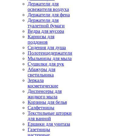
Держатели для
освежителя воздуха
Держатели для фена
Держатели для
туалетной бумаги
Ведра для мусора
Карнизы для
поддонов
Сидения для душа
Полотенцедержатели
Мыльницы для мыла
Сушилки для рук
Абажуры для
светильника
Зеркала
косметические
Диспенсеры для
жидкого мыла
Корзины для белья
Салфетницы
Текстильные шторки
для ванной
Ершики для унитаза
Газетницы
настенные