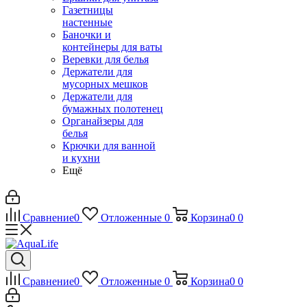
Газетницы
настенные
Баночки и
контейнеры для ваты
Веревки для белья
Держатели для
мусорных мешков
Держатели для
бумажных полотенец
Органайзеры для
белья
Крючки для ванной
и кухни
Ещё
Сравнение
0
Отложенные
0
Корзина
0
0
Сравнение
0
Отложенные
0
Корзина
0
0