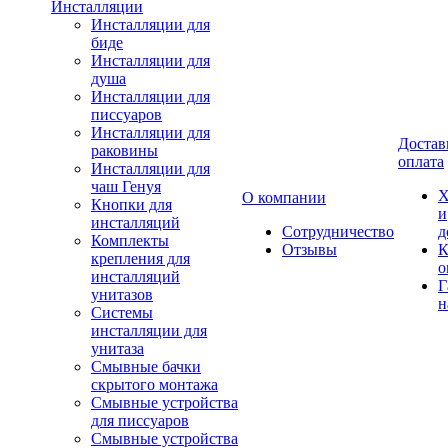
Инсталляции
Инсталляции для
биде
Инсталляции для
душа
Инсталляции для
писсуаров
Инсталляции для
Достав
раковины
оплата
Инсталляции для
чаш Генуя
Х
О компании
Кнопки для
и
инсталляций
Сотрудничество
д
Комплекты
Отзывы
К
крепления для
о
инсталляций
Г
унитазов
н
Системы
инсталляции для
унитаза
Смывные бачки
скрытого монтажа
Смывные устройства
для писсуаров
Смывные устройства