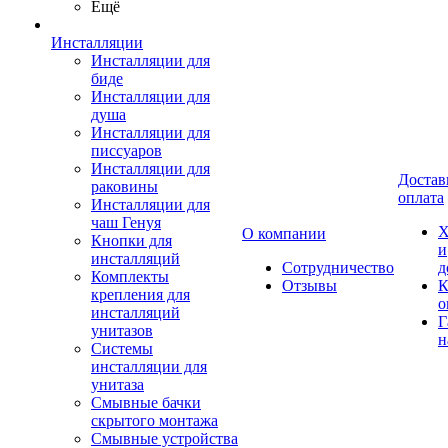
Ещё
Инсталляции
Инсталляции для
биде
Инсталляции для
душа
Инсталляции для
писсуаров
Инсталляции для
Достав
раковины
оплата
Инсталляции для
чаш Генуя
Х
О компании
Кнопки для
и
инсталляций
Сотрудничество
д
Комплекты
Отзывы
К
крепления для
о
инсталляций
Г
унитазов
н
Системы
инсталляции для
унитаза
Смывные бачки
скрытого монтажа
Смывные устройства