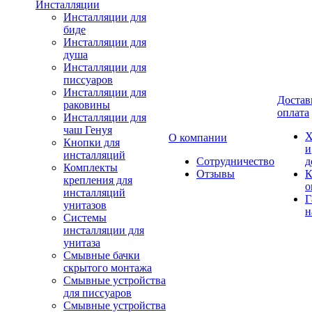
Инсталляции
Инсталляции для
биде
Инсталляции для
душа
Инсталляции для
писсуаров
Инсталляции для
Достав
раковины
оплата
Инсталляции для
чаш Генуя
Х
О компании
Кнопки для
и
инсталляций
Сотрудничество
д
Комплекты
Отзывы
К
крепления для
о
инсталляций
Г
унитазов
н
Системы
инсталляции для
унитаза
Смывные бачки
скрытого монтажа
Смывные устройства
для писсуаров
Смывные устройства