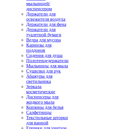
мыльницей/
диспенсером
Держатели для
освежителя воздуха
Держатели для фена
Держатели для
туалетной бумаги
Ведра для мусора
Карнизы для
поддонов
Сидения для душа
Полотенцедержатели
Мыльницы для мыла
Сушилки для рук
Абажуры для
светильника
Зеркала
косметические
Диспенсеры для
жидкого мыла
Корзины для белья
Салфетницы
Текстильные шторки
для ванной
Ершики для унитаза