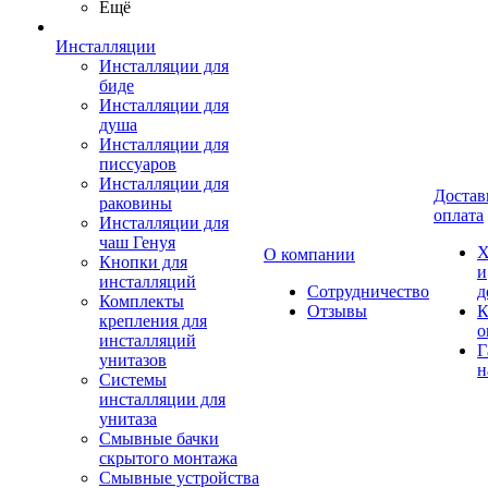
Ещё
Инсталляции
Инсталляции для
биде
Инсталляции для
душа
Инсталляции для
писсуаров
Инсталляции для
Достав
раковины
оплата
Инсталляции для
чаш Генуя
Х
О компании
Кнопки для
и
инсталляций
Сотрудничество
д
Комплекты
Отзывы
К
крепления для
о
инсталляций
Г
унитазов
н
Системы
инсталляции для
унитаза
Смывные бачки
скрытого монтажа
Смывные устройства