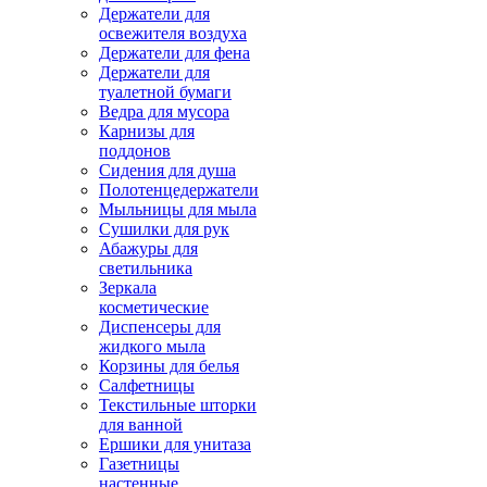
Держатели для
освежителя воздуха
Держатели для фена
Держатели для
туалетной бумаги
Ведра для мусора
Карнизы для
поддонов
Сидения для душа
Полотенцедержатели
Мыльницы для мыла
Сушилки для рук
Абажуры для
светильника
Зеркала
косметические
Диспенсеры для
жидкого мыла
Корзины для белья
Салфетницы
Текстильные шторки
для ванной
Ершики для унитаза
Газетницы
настенные