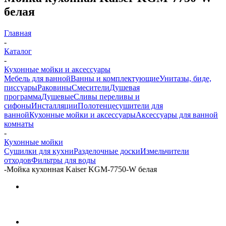
белая
Главная
-
Каталог
-
Кухонные мойки и аксессуары
Мебель для ванной
Ванны и комплектующие
Унитазы, биде,
писсуары
Раковины
Смесители
Душевая
программа
Душевые
Сливы переливы и
сифоны
Инсталляции
Полотенцесушители для
ванной
Кухонные мойки и аксессуары
Аксессуары для ванной
комнаты
-
Кухонные мойки
Сушилки для кухни
Разделочные доски
Измельчители
отходов
Фильтры для воды
-
Мойка кухонная Kaiser KGM-7750-W белая