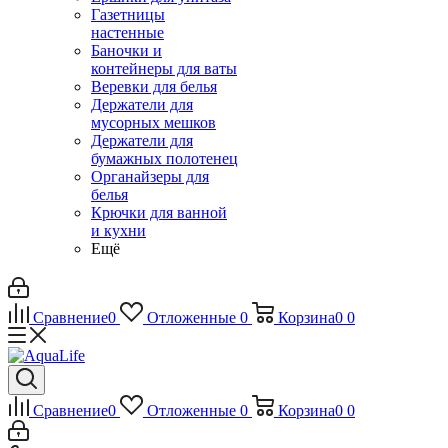
Газетницы
настенные
Баночки и
контейнеры для ваты
Веревки для белья
Держатели для
мусорных мешков
Держатели для
бумажных полотенец
Органайзеры для
белья
Крючки для ванной
и кухни
Ещё
Сравнение
0
Отложенные
0
Корзина
0
0
Сравнение
0
Отложенные
0
Корзина
0
0