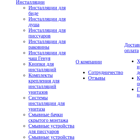
Инсталляции
Инсталляции для
биде
Инсталляции для
душа
Инсталляции для
писсуаров
Инсталляции для
Достав
раковины
оплата
Инсталляции для
чаш Генуя
Х
О компании
Кнопки для
и
инсталляций
Сотрудничество
д
Комплекты
Отзывы
К
крепления для
о
инсталляций
Г
унитазов
н
Системы
инсталляции для
унитаза
Смывные бачки
скрытого монтажа
Смывные устройства
для писсуаров
Смывные устройства