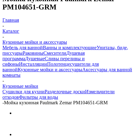
PM104651-GRM
Главная
-
Каталог
-
Кухонные мойки и аксессуары
Мебель для ванной
Ванны и комплектующие
Унитазы, биде,
писсуары
Раковины
Смесители
Душевая
программа
Душевые
Сливы переливы и
сифоны
Инсталляции
Полотенцесушители для
ванной
Кухонные мойки и аксессуары
Аксессуары для ванной
комнаты
-
Кухонные мойки
Сушилки для кухни
Разделочные доски
Измельчители
отходов
Фильтры для воды
-
Мойка кухонная Paulmark Zemar PM104651-GRM