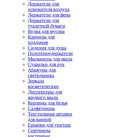
Держатели для
освежителя воздуха
Держатели для фена
Держатели для
туалетной бумаги
Ведра для мусора
Карнизы для
поддонов
Сидения для душа
Полотенцедержатели
Мыльницы для мыла
Сушилки для рук
Абажуры для
светильника
Зеркала
косметические
Диспенсеры для
жидкого мыла
Корзины для белья
Салфетницы
Текстильные шторки
для ванной
Ершики для унитаза
Газетницы
настенные