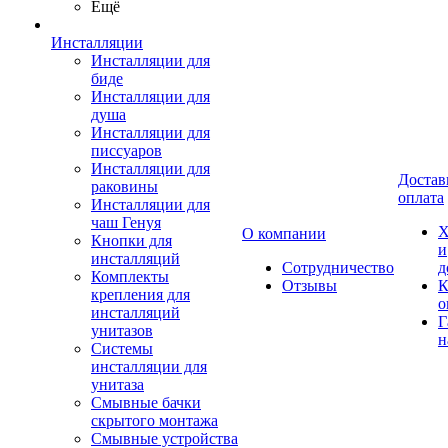
Ещё
Инсталляции
Инсталляции для
биде
Инсталляции для
душа
Инсталляции для
писсуаров
Инсталляции для
Достав
раковины
оплата
Инсталляции для
чаш Генуя
Х
О компании
Кнопки для
и
инсталляций
Сотрудничество
д
Комплекты
Отзывы
К
крепления для
о
инсталляций
Г
унитазов
н
Системы
инсталляции для
унитаза
Смывные бачки
скрытого монтажа
Смывные устройства