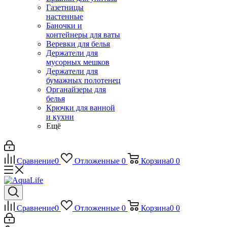
Газетницы
настенные
Баночки и
контейнеры для ваты
Веревки для белья
Держатели для
мусорных мешков
Держатели для
бумажных полотенец
Органайзеры для
белья
Крючки для ванной
и кухни
Ещё
Сравнение
0
Отложенные
0
Корзина
0
0
Сравнение
0
Отложенные
0
Корзина
0
0