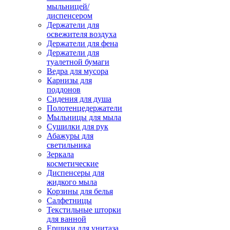
мыльницей/
диспенсером
Держатели для
освежителя воздуха
Держатели для фена
Держатели для
туалетной бумаги
Ведра для мусора
Карнизы для
поддонов
Сидения для душа
Полотенцедержатели
Мыльницы для мыла
Сушилки для рук
Абажуры для
светильника
Зеркала
косметические
Диспенсеры для
жидкого мыла
Корзины для белья
Салфетницы
Текстильные шторки
для ванной
Ершики для унитаза