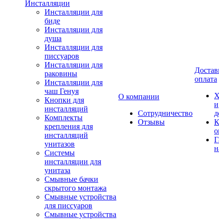
Инсталляции
Инсталляции для
биде
Инсталляции для
душа
Инсталляции для
писсуаров
Инсталляции для
Достав
раковины
оплата
Инсталляции для
чаш Генуя
Х
О компании
Кнопки для
и
инсталляций
Сотрудничество
д
Комплекты
Отзывы
К
крепления для
о
инсталляций
Г
унитазов
н
Системы
инсталляции для
унитаза
Смывные бачки
скрытого монтажа
Смывные устройства
для писсуаров
Смывные устройства