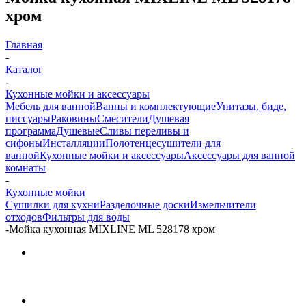
хром
Главная
-
Каталог
-
Кухонные мойки и аксессуары
Мебель для ванной
Ванны и комплектующие
Унитазы, биде,
писсуары
Раковины
Смесители
Душевая
программа
Душевые
Сливы переливы и
сифоны
Инсталляции
Полотенцесушители для
ванной
Кухонные мойки и аксессуары
Аксессуары для ванной
комнаты
-
Кухонные мойки
Сушилки для кухни
Разделочные доски
Измельчители
отходов
Фильтры для воды
-
Мойка кухонная MIXLINE ML 528178 хром