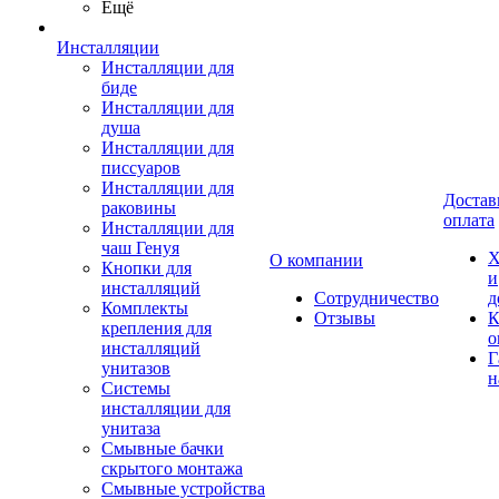
Ещё
Инсталляции
Инсталляции для
биде
Инсталляции для
душа
Инсталляции для
писсуаров
Инсталляции для
Достав
раковины
оплата
Инсталляции для
чаш Генуя
Х
О компании
Кнопки для
и
инсталляций
Сотрудничество
д
Комплекты
Отзывы
К
крепления для
о
инсталляций
Г
унитазов
н
Системы
инсталляции для
унитаза
Смывные бачки
скрытого монтажа
Смывные устройства