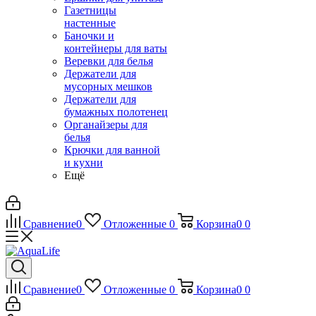
Газетницы
настенные
Баночки и
контейнеры для ваты
Веревки для белья
Держатели для
мусорных мешков
Держатели для
бумажных полотенец
Органайзеры для
белья
Крючки для ванной
и кухни
Ещё
Сравнение
0
Отложенные
0
Корзина
0
0
Сравнение
0
Отложенные
0
Корзина
0
0