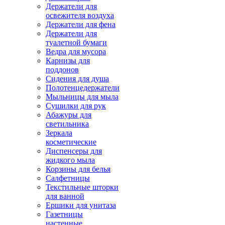
Держатели для
освежителя воздуха
Держатели для фена
Держатели для
туалетной бумаги
Ведра для мусора
Карнизы для
поддонов
Сидения для душа
Полотенцедержатели
Мыльницы для мыла
Сушилки для рук
Абажуры для
светильника
Зеркала
косметические
Диспенсеры для
жидкого мыла
Корзины для белья
Салфетницы
Текстильные шторки
для ванной
Ершики для унитаза
Газетницы
настенные