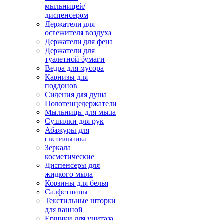
мыльницей/
диспенсером
Держатели для
освежителя воздуха
Держатели для фена
Держатели для
туалетной бумаги
Ведра для мусора
Карнизы для
поддонов
Сидения для душа
Полотенцедержатели
Мыльницы для мыла
Сушилки для рук
Абажуры для
светильника
Зеркала
косметические
Диспенсеры для
жидкого мыла
Корзины для белья
Салфетницы
Текстильные шторки
для ванной
Ершики для унитаза