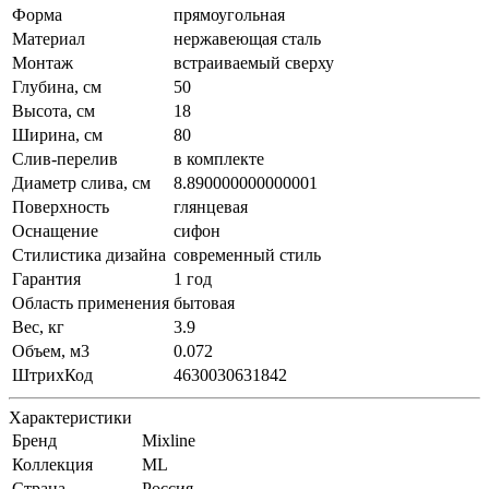
Форма
прямоугольная
Материал
нержавеющая сталь
Монтаж
встраиваемый сверху
Глубина, см
50
Высота, см
18
Ширина, см
80
Слив-перелив
в комплекте
Диаметр слива, см
8.890000000000001
Поверхность
глянцевая
Оснащение
сифон
Стилистика дизайна
современный стиль
Гарантия
1 год
Область применения
бытовая
Вес, кг
3.9
Объем, м3
0.072
ШтрихКод
4630030631842
Характеристики
Бренд
Mixline
Коллекция
ML
Страна
Россия