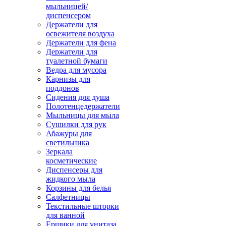
мыльницей/
диспенсером
Держатели для
освежителя воздуха
Держатели для фена
Держатели для
туалетной бумаги
Ведра для мусора
Карнизы для
поддонов
Сидения для душа
Полотенцедержатели
Мыльницы для мыла
Сушилки для рук
Абажуры для
светильника
Зеркала
косметические
Диспенсеры для
жидкого мыла
Корзины для белья
Салфетницы
Текстильные шторки
для ванной
Ершики для унитаза