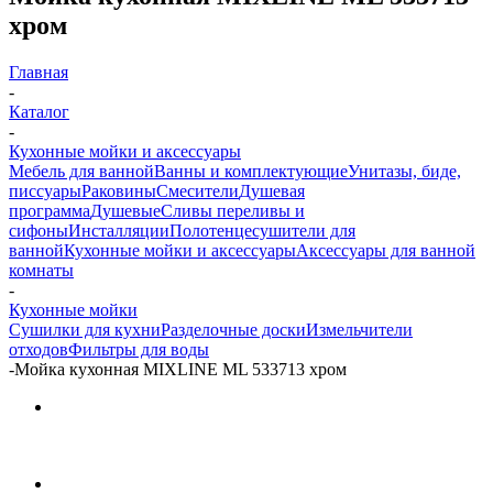
хром
Главная
-
Каталог
-
Кухонные мойки и аксессуары
Мебель для ванной
Ванны и комплектующие
Унитазы, биде,
писсуары
Раковины
Смесители
Душевая
программа
Душевые
Сливы переливы и
сифоны
Инсталляции
Полотенцесушители для
ванной
Кухонные мойки и аксессуары
Аксессуары для ванной
комнаты
-
Кухонные мойки
Сушилки для кухни
Разделочные доски
Измельчители
отходов
Фильтры для воды
-
Мойка кухонная MIXLINE ML 533713 хром