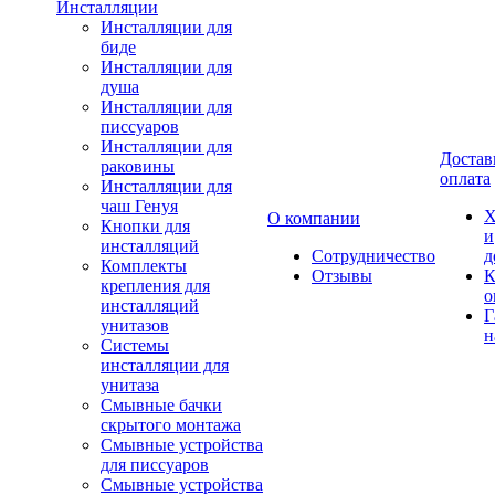
Инсталляции
Инсталляции для
биде
Инсталляции для
душа
Инсталляции для
писсуаров
Инсталляции для
Достав
раковины
оплата
Инсталляции для
чаш Генуя
Х
О компании
Кнопки для
и
инсталляций
Сотрудничество
д
Комплекты
Отзывы
К
крепления для
о
инсталляций
Г
унитазов
н
Системы
инсталляции для
унитаза
Смывные бачки
скрытого монтажа
Смывные устройства
для писсуаров
Смывные устройства