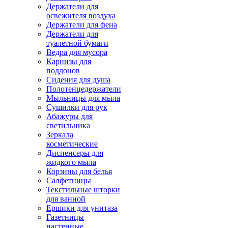
Держатели для
освежителя воздуха
Держатели для фена
Держатели для
туалетной бумаги
Ведра для мусора
Карнизы для
поддонов
Сидения для душа
Полотенцедержатели
Мыльницы для мыла
Сушилки для рук
Абажуры для
светильника
Зеркала
косметические
Диспенсеры для
жидкого мыла
Корзины для белья
Салфетницы
Текстильные шторки
для ванной
Ершики для унитаза
Газетницы
настенные