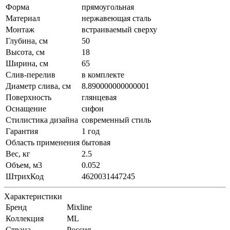
Форма
прямоугольная
Материал
нержавеющая сталь
Монтаж
встраиваемый сверху
Глубина, см
50
Высота, см
18
Ширина, см
65
Слив-перелив
в комплекте
Диаметр слива, см
8.890000000000001
Поверхность
глянцевая
Оснащение
сифон
Стилистика дизайна
современный стиль
Гарантия
1 год
Область применения
бытовая
Вес, кг
2.5
Объем, м3
0.052
ШтрихКод
4620031447245
Характеристики
Бренд
Mixline
Коллекция
ML
Страна
Россия