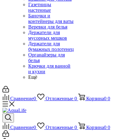
Газетницы
настенные
Баночки и
контейнеры для ваты
Веревки для белья
Держатели для
мусорных мешков
Держатели для
бумажных полотенец
Органайзеры для
белья
Крючки для ванной
и кухни
Ещё
Сравнение
0
Отложенные
0
Корзина
0
0
Сравнение
0
Отложенные
0
Корзина
0
0