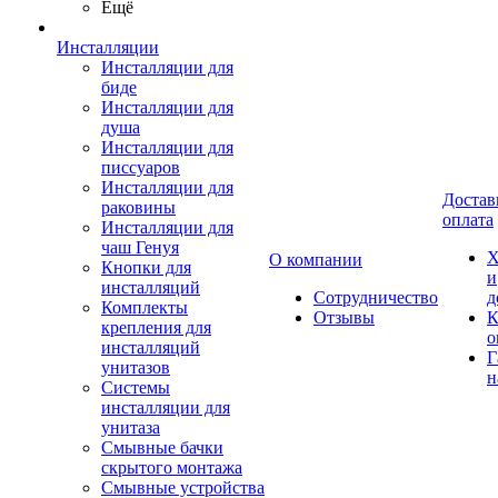
Ещё
Инсталляции
Инсталляции для
биде
Инсталляции для
душа
Инсталляции для
писсуаров
Инсталляции для
Достав
раковины
оплата
Инсталляции для
чаш Генуя
Х
О компании
Кнопки для
и
инсталляций
Сотрудничество
д
Комплекты
Отзывы
К
крепления для
о
инсталляций
Г
унитазов
н
Системы
инсталляции для
унитаза
Смывные бачки
скрытого монтажа
Смывные устройства