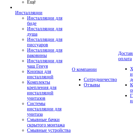
Ещё
Инсталляции
Инсталляции для
биде
Инсталляции для
душа
Инсталляции для
писсуаров
Инсталляции для
Достав
раковины
оплата
Инсталляции для
чаш Генуя
Х
О компании
Кнопки для
и
инсталляций
Сотрудничество
д
Комплекты
Отзывы
К
крепления для
о
инсталляций
Г
унитазов
н
Системы
инсталляции для
унитаза
Смывные бачки
скрытого монтажа
Смывные устройства