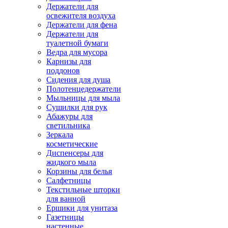
Держатели для
освежителя воздуха
Держатели для фена
Держатели для
туалетной бумаги
Ведра для мусора
Карнизы для
поддонов
Сидения для душа
Полотенцедержатели
Мыльницы для мыла
Сушилки для рук
Абажуры для
светильника
Зеркала
косметические
Диспенсеры для
жидкого мыла
Корзины для белья
Салфетницы
Текстильные шторки
для ванной
Ершики для унитаза
Газетницы
настенные