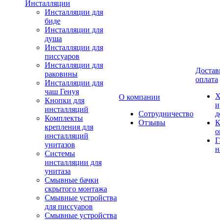
Инсталляции
Инсталляции для
биде
Инсталляции для
душа
Инсталляции для
писсуаров
Инсталляции для
Достав
раковины
оплата
Инсталляции для
чаш Генуя
Х
О компании
Кнопки для
и
инсталляций
Сотрудничество
д
Комплекты
Отзывы
К
крепления для
о
инсталляций
Г
унитазов
н
Системы
инсталляции для
унитаза
Смывные бачки
скрытого монтажа
Смывные устройства
для писсуаров
Смывные устройства