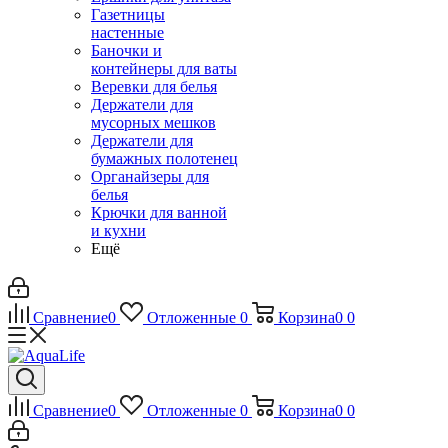
Газетницы
настенные
Баночки и
контейнеры для ваты
Веревки для белья
Держатели для
мусорных мешков
Держатели для
бумажных полотенец
Органайзеры для
белья
Крючки для ванной
и кухни
Ещё
Сравнение
0
Отложенные
0
Корзина
0
0
Сравнение
0
Отложенные
0
Корзина
0
0