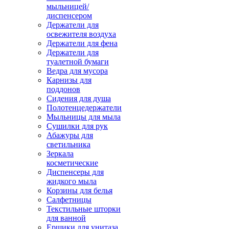
мыльницей/
диспенсером
Держатели для
освежителя воздуха
Держатели для фена
Держатели для
туалетной бумаги
Ведра для мусора
Карнизы для
поддонов
Сидения для душа
Полотенцедержатели
Мыльницы для мыла
Сушилки для рук
Абажуры для
светильника
Зеркала
косметические
Диспенсеры для
жидкого мыла
Корзины для белья
Салфетницы
Текстильные шторки
для ванной
Ершики для унитаза