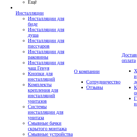
Ещё
Инсталляции
Инсталляции для
биде
Инсталляции для
душа
Инсталляции для
писсуаров
Инсталляции для
Достав
раковины
оплата
Инсталляции для
чаш Генуя
Х
О компании
Кнопки для
и
инсталляций
Сотрудничество
д
Комплекты
Отзывы
К
крепления для
о
инсталляций
Г
унитазов
н
Системы
инсталляции для
унитаза
Смывные бачки
скрытого монтажа
Смывные устройства