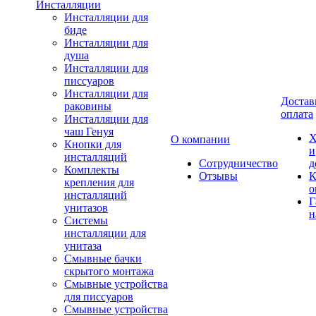
Инсталляции
Инсталляции для
биде
Инсталляции для
душа
Инсталляции для
писсуаров
Инсталляции для
Достав
раковины
оплата
Инсталляции для
чаш Генуя
Х
О компании
Кнопки для
и
инсталляций
Сотрудничество
д
Комплекты
Отзывы
К
крепления для
о
инсталляций
Г
унитазов
н
Системы
инсталляции для
унитаза
Смывные бачки
скрытого монтажа
Смывные устройства
для писсуаров
Смывные устройства