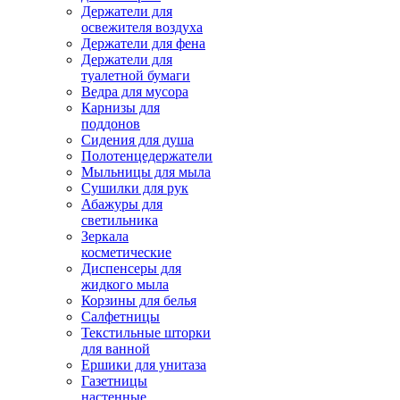
Держатели для
освежителя воздуха
Держатели для фена
Держатели для
туалетной бумаги
Ведра для мусора
Карнизы для
поддонов
Сидения для душа
Полотенцедержатели
Мыльницы для мыла
Сушилки для рук
Абажуры для
светильника
Зеркала
косметические
Диспенсеры для
жидкого мыла
Корзины для белья
Салфетницы
Текстильные шторки
для ванной
Ершики для унитаза
Газетницы
настенные