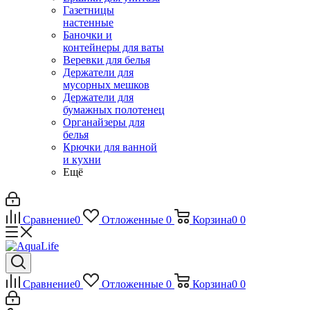
Газетницы
настенные
Баночки и
контейнеры для ваты
Веревки для белья
Держатели для
мусорных мешков
Держатели для
бумажных полотенец
Органайзеры для
белья
Крючки для ванной
и кухни
Ещё
Сравнение
0
Отложенные
0
Корзина
0
0
Сравнение
0
Отложенные
0
Корзина
0
0