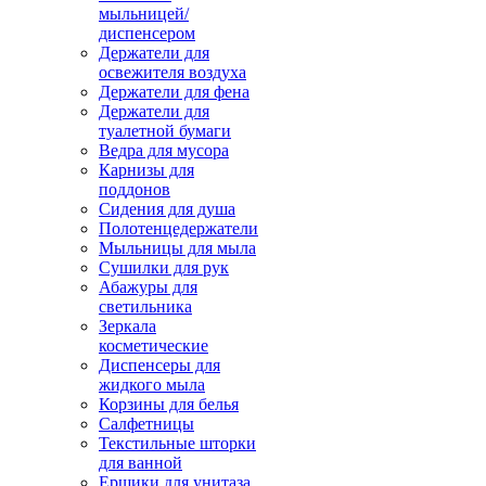
мыльницей/
диспенсером
Держатели для
освежителя воздуха
Держатели для фена
Держатели для
туалетной бумаги
Ведра для мусора
Карнизы для
поддонов
Сидения для душа
Полотенцедержатели
Мыльницы для мыла
Сушилки для рук
Абажуры для
светильника
Зеркала
косметические
Диспенсеры для
жидкого мыла
Корзины для белья
Салфетницы
Текстильные шторки
для ванной
Ершики для унитаза