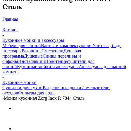
Сталь
Главная
-
Каталог
-
Кухонные мойки и аксессуары
Мебель для ванной
Ванны и комплектующие
Унитазы, биде,
писсуары
Раковины
Смесители
Душевая
программа
Душевые
Сливы переливы и
сифоны
Инсталляции
Полотенцесушители для
ванной
Кухонные мойки и аксессуары
Аксессуары для ванной
комнаты
-
Кухонные мойки
Сушилки для кухни
Разделочные доски
Измельчители
отходов
Фильтры для воды
-
Мойка кухонная Zorg Inox R 7844 Сталь