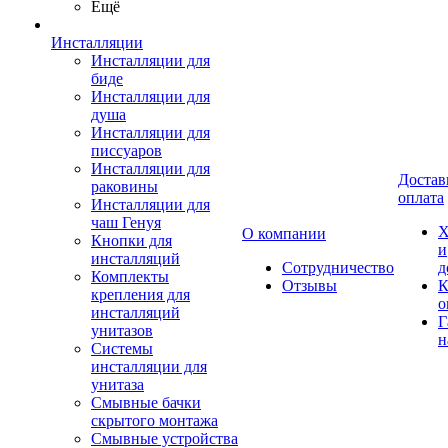
Ещё
Инсталляции
Инсталляции для
биде
Инсталляции для
душа
Инсталляции для
писсуаров
Инсталляции для
Достав
раковины
оплата
Инсталляции для
чаш Генуя
Х
О компании
Кнопки для
и
инсталляций
Сотрудничество
д
Комплекты
Отзывы
К
крепления для
о
инсталляций
Г
унитазов
н
Системы
инсталляции для
унитаза
Смывные бачки
скрытого монтажа
Смывные устройства