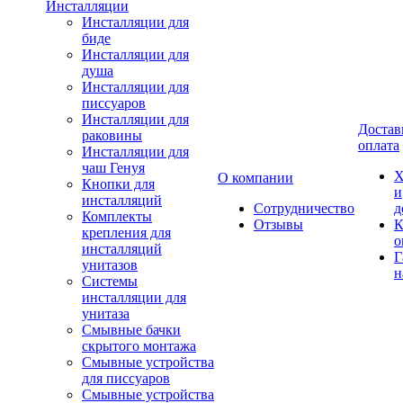
Инсталляции
Инсталляции для
биде
Инсталляции для
душа
Инсталляции для
писсуаров
Инсталляции для
Достав
раковины
оплата
Инсталляции для
чаш Генуя
Х
О компании
Кнопки для
и
инсталляций
Сотрудничество
д
Комплекты
Отзывы
К
крепления для
о
инсталляций
Г
унитазов
н
Системы
инсталляции для
унитаза
Смывные бачки
скрытого монтажа
Смывные устройства
для писсуаров
Смывные устройства