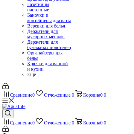
Газетницы
настенные
Баночки и
контейнеры для ваты
Веревки для белья
Держатели для
мусорных мешков
Держатели для
бумажных полотенец
Органайзеры для
белья
Крючки для ванной
и кухни
Ещё
Сравнение
0
Отложенные
0
Корзина
0
0
Сравнение
0
Отложенные
0
Корзина
0
0