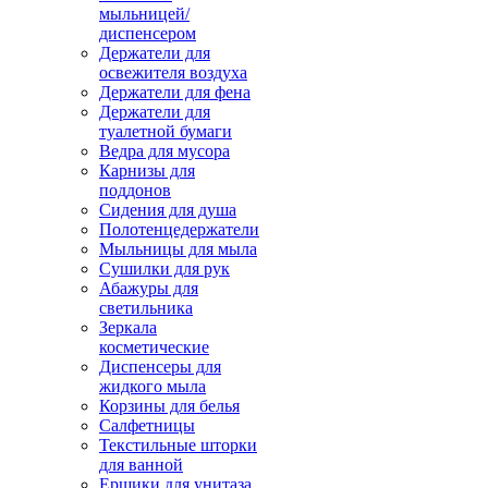
мыльницей/
диспенсером
Держатели для
освежителя воздуха
Держатели для фена
Держатели для
туалетной бумаги
Ведра для мусора
Карнизы для
поддонов
Сидения для душа
Полотенцедержатели
Мыльницы для мыла
Сушилки для рук
Абажуры для
светильника
Зеркала
косметические
Диспенсеры для
жидкого мыла
Корзины для белья
Салфетницы
Текстильные шторки
для ванной
Ершики для унитаза