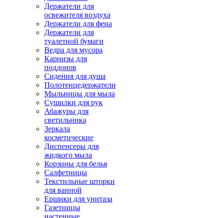
Держатели для
освежителя воздуха
Держатели для фена
Держатели для
туалетной бумаги
Ведра для мусора
Карнизы для
поддонов
Сидения для душа
Полотенцедержатели
Мыльницы для мыла
Сушилки для рук
Абажуры для
светильника
Зеркала
косметические
Диспенсеры для
жидкого мыла
Корзины для белья
Салфетницы
Текстильные шторки
для ванной
Ершики для унитаза
Газетницы
настенные