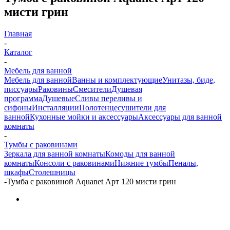
мисти грин
Главная
-
Каталог
-
Мебель для ванной
Мебель для ванной
Ванны и комплектующие
Унитазы, биде,
писсуары
Раковины
Смесители
Душевая
программа
Душевые
Сливы переливы и
сифоны
Инсталляции
Полотенцесушители для
ванной
Кухонные мойки и аксессуары
Аксессуары для ванной
комнаты
-
Тумбы с раковинами
Зеркала для ванной комнаты
Комоды для ванной
комнаты
Консоли с раковинами
Нижние тумбы
Пеналы,
шкафы
Столешницы
-
Тумба с раковиной Aquanet Арт 120 мисти грин