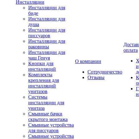
Инсталляции
Инсталляции для
биде
Инсталляции для
душа
Инсталляции для
писсуаров
Инсталляции для
Достав
раковины
оплата
Инсталляции для
чаш Генуя
Х
О компании
Кнопки для
и
инсталляций
Сотрудничество
д
Комплекты
Отзывы
К
крепления для
о
инсталляций
Г
унитазов
н
Системы
инсталляции для
унитаза
Смывные бачки
скрытого монтажа
Смывные устройства
для писсуаров
Смывные устройства