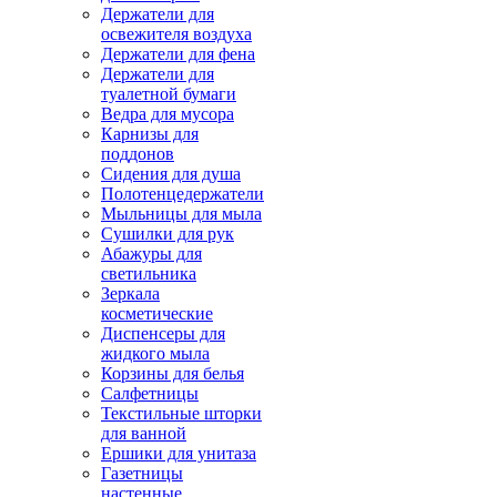
Держатели для
освежителя воздуха
Держатели для фена
Держатели для
туалетной бумаги
Ведра для мусора
Карнизы для
поддонов
Сидения для душа
Полотенцедержатели
Мыльницы для мыла
Сушилки для рук
Абажуры для
светильника
Зеркала
косметические
Диспенсеры для
жидкого мыла
Корзины для белья
Салфетницы
Текстильные шторки
для ванной
Ершики для унитаза
Газетницы
настенные