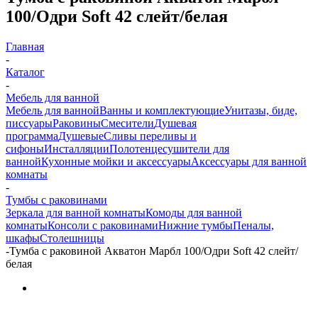
100/Одри Soft 42 слейт/белая
Главная
-
Каталог
-
Мебель для ванной
Мебель для ванной
Ванны и комплектующие
Унитазы, биде,
писсуары
Раковины
Смесители
Душевая
программа
Душевые
Сливы переливы и
сифоны
Инсталляции
Полотенцесушители для
ванной
Кухонные мойки и аксессуары
Аксессуары для ванной
комнаты
-
Тумбы с раковинами
Зеркала для ванной комнаты
Комоды для ванной
комнаты
Консоли с раковинами
Нижние тумбы
Пеналы,
шкафы
Столешницы
-
Тумба с раковиной Акватон Марбл 100/Одри Soft 42 слейт/
белая