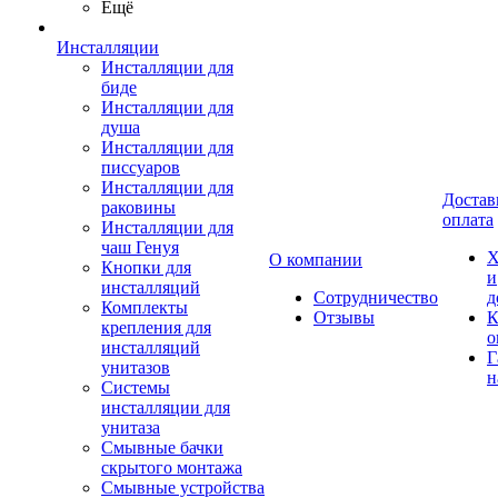
Ещё
Инсталляции
Инсталляции для
биде
Инсталляции для
душа
Инсталляции для
писсуаров
Инсталляции для
Достав
раковины
оплата
Инсталляции для
чаш Генуя
Х
О компании
Кнопки для
и
инсталляций
Сотрудничество
д
Комплекты
Отзывы
К
крепления для
о
инсталляций
Г
унитазов
н
Системы
инсталляции для
унитаза
Смывные бачки
скрытого монтажа
Смывные устройства