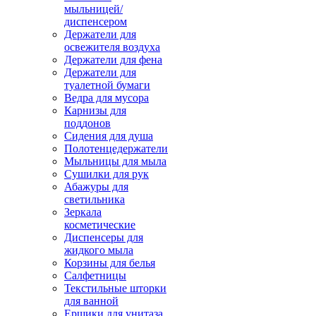
мыльницей/
диспенсером
Держатели для
освежителя воздуха
Держатели для фена
Держатели для
туалетной бумаги
Ведра для мусора
Карнизы для
поддонов
Сидения для душа
Полотенцедержатели
Мыльницы для мыла
Сушилки для рук
Абажуры для
светильника
Зеркала
косметические
Диспенсеры для
жидкого мыла
Корзины для белья
Салфетницы
Текстильные шторки
для ванной
Ершики для унитаза