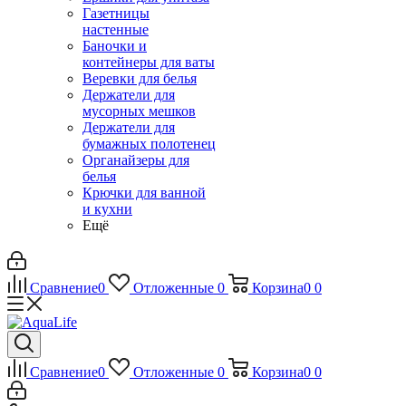
Газетницы
настенные
Баночки и
контейнеры для ваты
Веревки для белья
Держатели для
мусорных мешков
Держатели для
бумажных полотенец
Органайзеры для
белья
Крючки для ванной
и кухни
Ещё
Сравнение
0
Отложенные
0
Корзина
0
0
Сравнение
0
Отложенные
0
Корзина
0
0