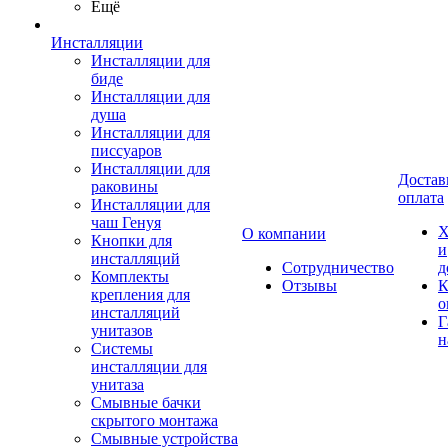
Ещё
Инсталляции
Инсталляции для
биде
Инсталляции для
душа
Инсталляции для
писсуаров
Инсталляции для
Достав
раковины
оплата
Инсталляции для
чаш Генуя
Х
О компании
Кнопки для
и
инсталляций
Сотрудничество
д
Комплекты
Отзывы
К
крепления для
о
инсталляций
Г
унитазов
н
Системы
инсталляции для
унитаза
Смывные бачки
скрытого монтажа
Смывные устройства