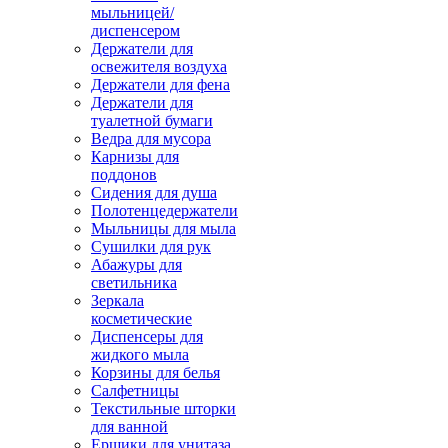
мыльницей/
диспенсером
Держатели для
освежителя воздуха
Держатели для фена
Держатели для
туалетной бумаги
Ведра для мусора
Карнизы для
поддонов
Сидения для душа
Полотенцедержатели
Мыльницы для мыла
Сушилки для рук
Абажуры для
светильника
Зеркала
косметические
Диспенсеры для
жидкого мыла
Корзины для белья
Салфетницы
Текстильные шторки
для ванной
Ершики для унитаза