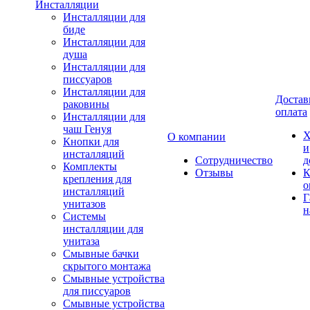
Инсталляции
Инсталляции для
биде
Инсталляции для
душа
Инсталляции для
писсуаров
Инсталляции для
Достав
раковины
оплата
Инсталляции для
чаш Генуя
Х
О компании
Кнопки для
и
инсталляций
Сотрудничество
д
Комплекты
Отзывы
К
крепления для
о
инсталляций
Г
унитазов
н
Системы
инсталляции для
унитаза
Смывные бачки
скрытого монтажа
Смывные устройства
для писсуаров
Смывные устройства