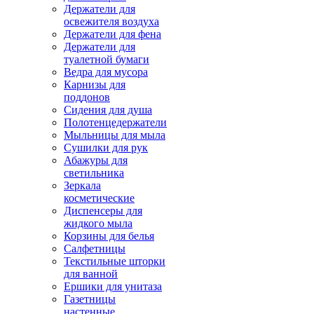
Держатели для
освежителя воздуха
Держатели для фена
Держатели для
туалетной бумаги
Ведра для мусора
Карнизы для
поддонов
Сидения для душа
Полотенцедержатели
Мыльницы для мыла
Сушилки для рук
Абажуры для
светильника
Зеркала
косметические
Диспенсеры для
жидкого мыла
Корзины для белья
Салфетницы
Текстильные шторки
для ванной
Ершики для унитаза
Газетницы
настенные