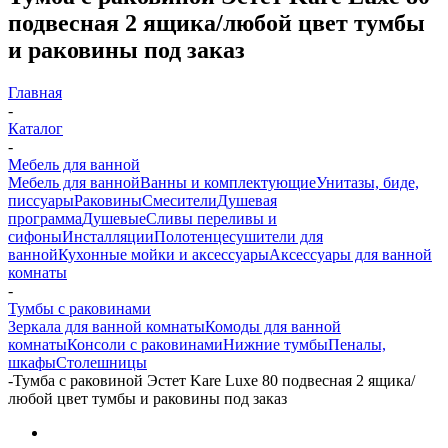
подвесная 2 ящика/любой цвет тумбы
и раковины под заказ
Главная
-
Каталог
-
Мебель для ванной
Мебель для ванной
Ванны и комплектующие
Унитазы, биде,
писсуары
Раковины
Смесители
Душевая
программа
Душевые
Сливы переливы и
сифоны
Инсталляции
Полотенцесушители для
ванной
Кухонные мойки и аксессуары
Аксессуары для ванной
комнаты
-
Тумбы с раковинами
Зеркала для ванной комнаты
Комоды для ванной
комнаты
Консоли с раковинами
Нижние тумбы
Пеналы,
шкафы
Столешницы
-
Тумба с раковиной Эстет Kare Luxe 80 подвесная 2 ящика/
любой цвет тумбы и раковины под заказ