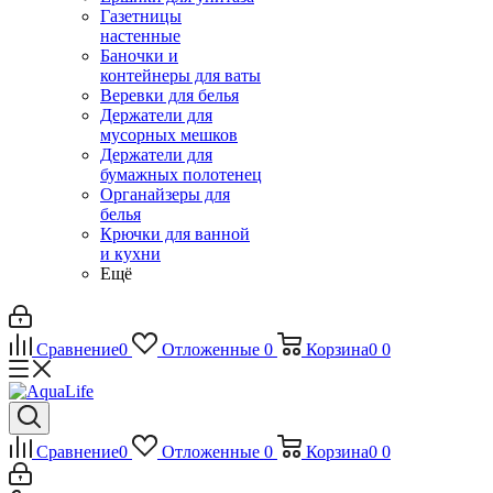
Газетницы
настенные
Баночки и
контейнеры для ваты
Веревки для белья
Держатели для
мусорных мешков
Держатели для
бумажных полотенец
Органайзеры для
белья
Крючки для ванной
и кухни
Ещё
Сравнение
0
Отложенные
0
Корзина
0
0
Сравнение
0
Отложенные
0
Корзина
0
0