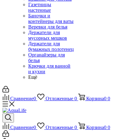
Газетницы
настенные
Баночки и
контейнеры для ваты
Веревки для белья
Держатели для
мусорных мешков
Держатели для
бумажных полотенец
Органайзеры для
белья
Крючки для ванной
и кухни
Ещё
Сравнение
0
Отложенные
0
Корзина
0
0
Сравнение
0
Отложенные
0
Корзина
0
0