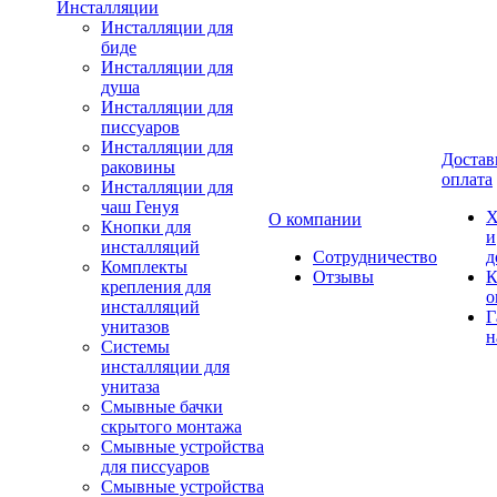
Инсталляции
Инсталляции для
биде
Инсталляции для
душа
Инсталляции для
писсуаров
Инсталляции для
Достав
раковины
оплата
Инсталляции для
чаш Генуя
Х
О компании
Кнопки для
и
инсталляций
Сотрудничество
д
Комплекты
Отзывы
К
крепления для
о
инсталляций
Г
унитазов
н
Системы
инсталляции для
унитаза
Смывные бачки
скрытого монтажа
Смывные устройства
для писсуаров
Смывные устройства