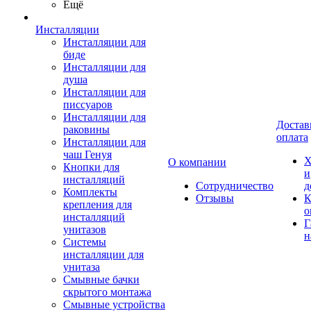
Ещё
Инсталляции
Инсталляции для
биде
Инсталляции для
душа
Инсталляции для
писсуаров
Инсталляции для
Достав
раковины
оплата
Инсталляции для
чаш Генуя
Х
О компании
Кнопки для
и
инсталляций
Сотрудничество
д
Комплекты
Отзывы
К
крепления для
о
инсталляций
Г
унитазов
н
Системы
инсталляции для
унитаза
Смывные бачки
скрытого монтажа
Смывные устройства