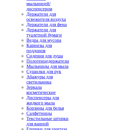
мыльницей/
диспенсером
Держатели для
освежителя воздуха
Держатели для фена
Держатели для
туалетной бумаги
Ведра для мусора
Карнизы для
поддонов
Сидения для душа
Полотенцедержатели
Мыльницы для мыла
Сушилки для рук
Абажуры для
светильника
Зеркала
косметические
Диспенсеры для
жидкого мыла
Корзины для белья
Салфетницы
Текстильные шторки
для ванной
Ершики для унитаза