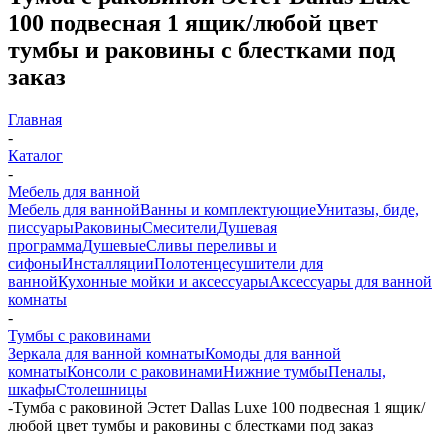
100 подвесная 1 ящик/любой цвет
тумбы и раковины с блестками под
заказ
Главная
-
Каталог
-
Мебель для ванной
Мебель для ванной
Ванны и комплектующие
Унитазы, биде,
писсуары
Раковины
Смесители
Душевая
программа
Душевые
Сливы переливы и
сифоны
Инсталляции
Полотенцесушители для
ванной
Кухонные мойки и аксессуары
Аксессуары для ванной
комнаты
-
Тумбы с раковинами
Зеркала для ванной комнаты
Комоды для ванной
комнаты
Консоли с раковинами
Нижние тумбы
Пеналы,
шкафы
Столешницы
-
Тумба с раковиной Эстет Dallas Luxe 100 подвесная 1 ящик/
любой цвет тумбы и раковины с блестками под заказ