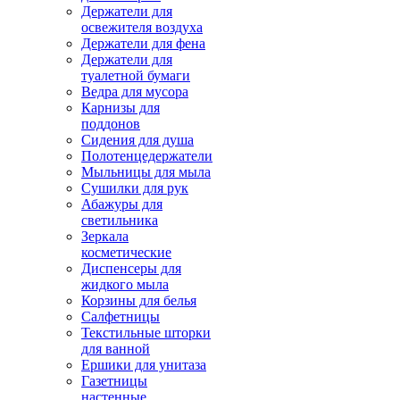
Держатели для
освежителя воздуха
Держатели для фена
Держатели для
туалетной бумаги
Ведра для мусора
Карнизы для
поддонов
Сидения для душа
Полотенцедержатели
Мыльницы для мыла
Сушилки для рук
Абажуры для
светильника
Зеркала
косметические
Диспенсеры для
жидкого мыла
Корзины для белья
Салфетницы
Текстильные шторки
для ванной
Ершики для унитаза
Газетницы
настенные