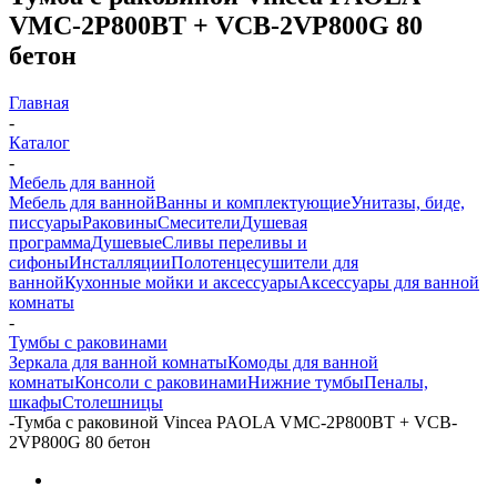
VMC-2P800BT + VCB-2VP800G 80
бетон
Главная
-
Каталог
-
Мебель для ванной
Мебель для ванной
Ванны и комплектующие
Унитазы, биде,
писсуары
Раковины
Смесители
Душевая
программа
Душевые
Сливы переливы и
сифоны
Инсталляции
Полотенцесушители для
ванной
Кухонные мойки и аксессуары
Аксессуары для ванной
комнаты
-
Тумбы с раковинами
Зеркала для ванной комнаты
Комоды для ванной
комнаты
Консоли с раковинами
Нижние тумбы
Пеналы,
шкафы
Столешницы
-
Тумба с раковиной Vincea PAOLA VMC-2P800BT + VCB-
2VP800G 80 бетон