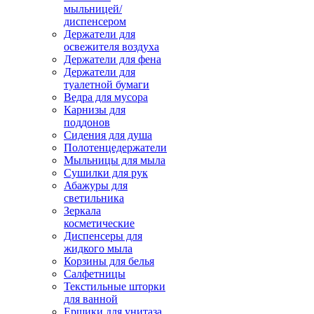
мыльницей/
диспенсером
Держатели для
освежителя воздуха
Держатели для фена
Держатели для
туалетной бумаги
Ведра для мусора
Карнизы для
поддонов
Сидения для душа
Полотенцедержатели
Мыльницы для мыла
Сушилки для рук
Абажуры для
светильника
Зеркала
косметические
Диспенсеры для
жидкого мыла
Корзины для белья
Салфетницы
Текстильные шторки
для ванной
Ершики для унитаза