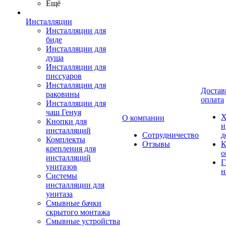
Ещё
Инсталляции
Инсталляции для
биде
Инсталляции для
душа
Инсталляции для
писсуаров
Инсталляции для
Достав
раковины
оплата
Инсталляции для
чаш Генуя
Х
О компании
Кнопки для
и
инсталляций
Сотрудничество
д
Комплекты
Отзывы
К
крепления для
о
инсталляций
Г
унитазов
н
Системы
инсталляции для
унитаза
Смывные бачки
скрытого монтажа
Смывные устройства