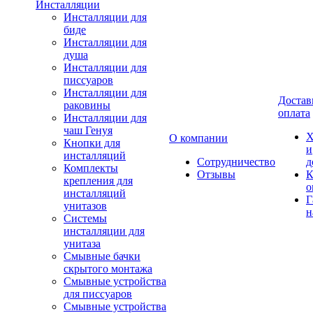
Инсталляции
Инсталляции для
биде
Инсталляции для
душа
Инсталляции для
писсуаров
Инсталляции для
Достав
раковины
оплата
Инсталляции для
чаш Генуя
Х
О компании
Кнопки для
и
инсталляций
Сотрудничество
д
Комплекты
Отзывы
К
крепления для
о
инсталляций
Г
унитазов
н
Системы
инсталляции для
унитаза
Смывные бачки
скрытого монтажа
Смывные устройства
для писсуаров
Смывные устройства