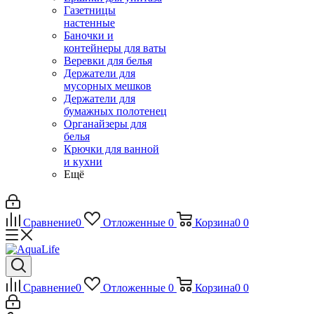
Газетницы
настенные
Баночки и
контейнеры для ваты
Веревки для белья
Держатели для
мусорных мешков
Держатели для
бумажных полотенец
Органайзеры для
белья
Крючки для ванной
и кухни
Ещё
Сравнение
0
Отложенные
0
Корзина
0
0
Сравнение
0
Отложенные
0
Корзина
0
0