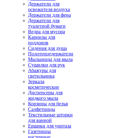
Держатели для
освежителя воздуха
Держатели для фена
Держатели для
туалетной бумаги
Ведра для мусора
Карнизы для
поддонов
Сидения для душа
Полотенцедержатели
Мыльницы для мыла
Сушилки для рук
Абажуры для
светильника
Зеркала
косметические
Диспенсеры для
жидкого мыла
Корзины для белья
Салфетницы
Текстильные шторки
для ванной
Ершики для унитаза
Газетницы
настенные