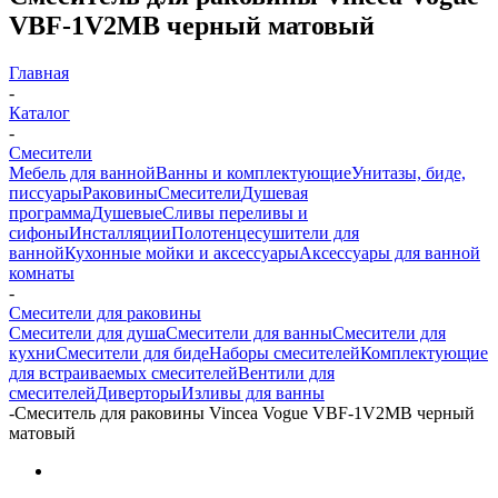
VBF-1V2MB черный матовый
Главная
-
Каталог
-
Смесители
Мебель для ванной
Ванны и комплектующие
Унитазы, биде,
писсуары
Раковины
Смесители
Душевая
программа
Душевые
Сливы переливы и
сифоны
Инсталляции
Полотенцесушители для
ванной
Кухонные мойки и аксессуары
Аксессуары для ванной
комнаты
-
Смесители для раковины
Смесители для душа
Смесители для ванны
Смесители для
кухни
Смесители для биде
Наборы смесителей
Комплектующие
для встраиваемых смесителей
Вентили для
смесителей
Диверторы
Изливы для ванны
-
Смеситель для раковины Vincea Vogue VBF-1V2MB черный
матовый