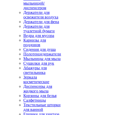
мыльницей/
диспенсером
Держатели для
освежителя воздуха
Держатели для фена
Держатели для
туалетной бумаги
Ведра для мусора
Карнизы для
поддонов
Сидения для душа
Полотенцедержатели
Мыльницы для мыла
Сушилки для рук
Абажуры для
светильника
Зеркала
косметические
Диспенсеры для
жидкого мыла
Корзины для белья
Салфетницы
Текстильные шторки
для ванной
Ершики для унитаза