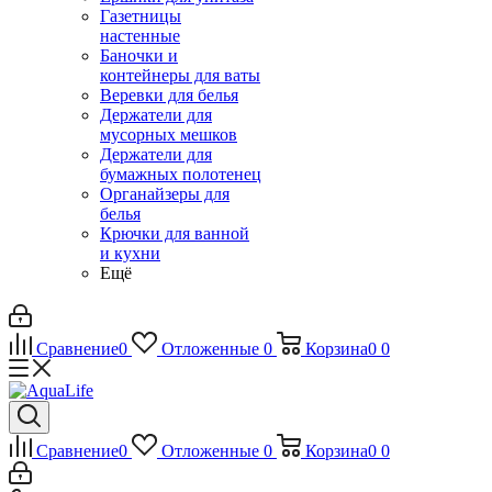
Газетницы
настенные
Баночки и
контейнеры для ваты
Веревки для белья
Держатели для
мусорных мешков
Держатели для
бумажных полотенец
Органайзеры для
белья
Крючки для ванной
и кухни
Ещё
Сравнение
0
Отложенные
0
Корзина
0
0
Сравнение
0
Отложенные
0
Корзина
0
0