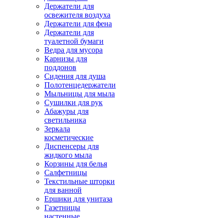
Держатели для
освежителя воздуха
Держатели для фена
Держатели для
туалетной бумаги
Ведра для мусора
Карнизы для
поддонов
Сидения для душа
Полотенцедержатели
Мыльницы для мыла
Сушилки для рук
Абажуры для
светильника
Зеркала
косметические
Диспенсеры для
жидкого мыла
Корзины для белья
Салфетницы
Текстильные шторки
для ванной
Ершики для унитаза
Газетницы
настенные