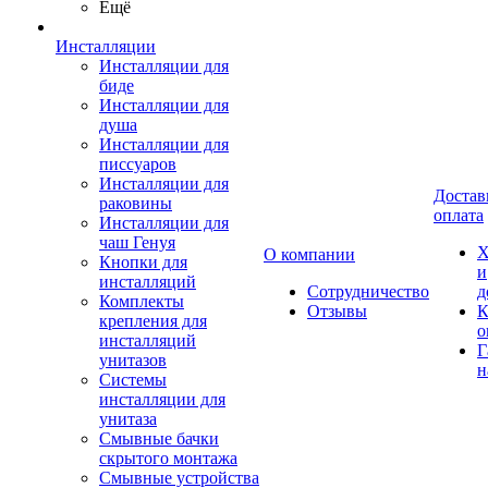
Ещё
Инсталляции
Инсталляции для
биде
Инсталляции для
душа
Инсталляции для
писсуаров
Инсталляции для
Достав
раковины
оплата
Инсталляции для
чаш Генуя
Х
О компании
Кнопки для
и
инсталляций
Сотрудничество
д
Комплекты
Отзывы
К
крепления для
о
инсталляций
Г
унитазов
н
Системы
инсталляции для
унитаза
Смывные бачки
скрытого монтажа
Смывные устройства