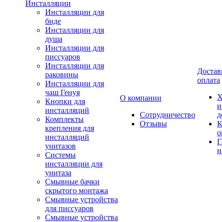
Инсталляции
Инсталляции для
биде
Инсталляции для
душа
Инсталляции для
писсуаров
Инсталляции для
Достав
раковины
оплата
Инсталляции для
чаш Генуя
Х
О компании
Кнопки для
и
инсталляций
Сотрудничество
д
Комплекты
Отзывы
К
крепления для
о
инсталляций
Г
унитазов
н
Системы
инсталляции для
унитаза
Смывные бачки
скрытого монтажа
Смывные устройства
для писсуаров
Смывные устройства