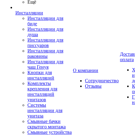
Ещё
Инсталляции
Инсталляции для
биде
Инсталляции для
душа
Инсталляции для
писсуаров
Инсталляции для
Достав
раковины
оплата
Инсталляции для
чаш Генуя
Х
О компании
Кнопки для
и
инсталляций
Сотрудничество
д
Комплекты
Отзывы
К
крепления для
о
инсталляций
Г
унитазов
н
Системы
инсталляции для
унитаза
Смывные бачки
скрытого монтажа
Смывные устройства