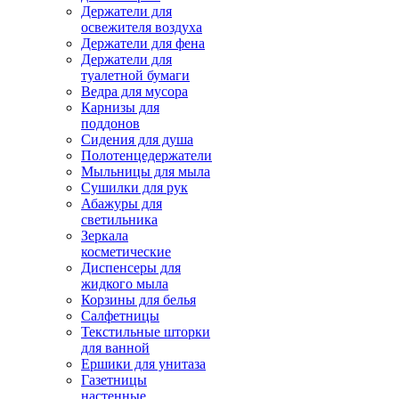
Держатели для
освежителя воздуха
Держатели для фена
Держатели для
туалетной бумаги
Ведра для мусора
Карнизы для
поддонов
Сидения для душа
Полотенцедержатели
Мыльницы для мыла
Сушилки для рук
Абажуры для
светильника
Зеркала
косметические
Диспенсеры для
жидкого мыла
Корзины для белья
Салфетницы
Текстильные шторки
для ванной
Ершики для унитаза
Газетницы
настенные