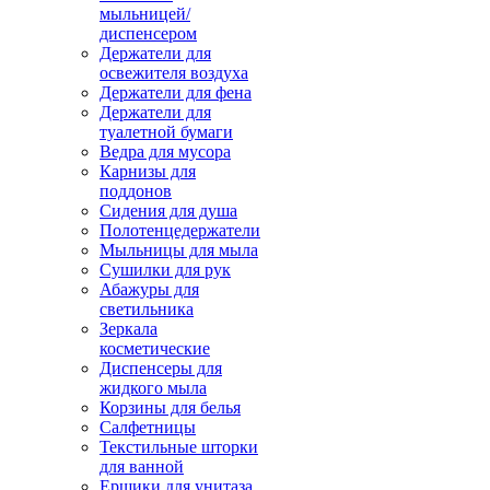
мыльницей/
диспенсером
Держатели для
освежителя воздуха
Держатели для фена
Держатели для
туалетной бумаги
Ведра для мусора
Карнизы для
поддонов
Сидения для душа
Полотенцедержатели
Мыльницы для мыла
Сушилки для рук
Абажуры для
светильника
Зеркала
косметические
Диспенсеры для
жидкого мыла
Корзины для белья
Салфетницы
Текстильные шторки
для ванной
Ершики для унитаза