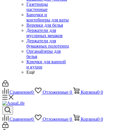
Газетницы
настенные
Баночки и
контейнеры для ваты
Веревки для белья
Держатели для
мусорных мешков
Держатели для
бумажных полотенец
Органайзеры для
белья
Крючки для ванной
и кухни
Ещё
Сравнение
0
Отложенные
0
Корзина
0
0
Сравнение
0
Отложенные
0
Корзина
0
0