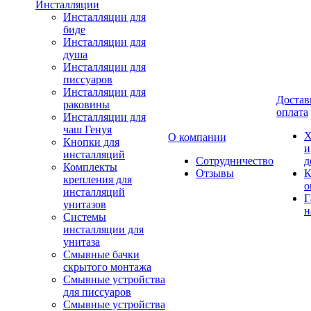
Инсталляции
Инсталляции для
биде
Инсталляции для
душа
Инсталляции для
писсуаров
Инсталляции для
Достав
раковины
оплата
Инсталляции для
чаш Генуя
Х
О компании
Кнопки для
и
инсталляций
Сотрудничество
д
Комплекты
Отзывы
К
крепления для
о
инсталляций
Г
унитазов
н
Системы
инсталляции для
унитаза
Смывные бачки
скрытого монтажа
Смывные устройства
для писсуаров
Смывные устройства