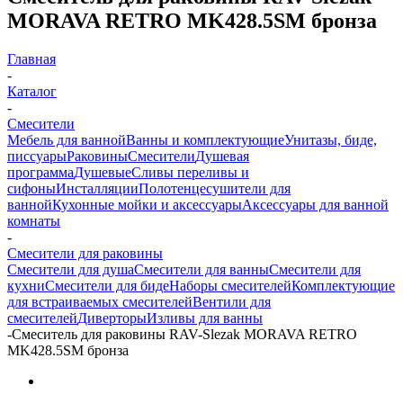
MORAVA RETRO MK428.5SM бронза
Главная
-
Каталог
-
Смесители
Мебель для ванной
Ванны и комплектующие
Унитазы, биде,
писсуары
Раковины
Смесители
Душевая
программа
Душевые
Сливы переливы и
сифоны
Инсталляции
Полотенцесушители для
ванной
Кухонные мойки и аксессуары
Аксессуары для ванной
комнаты
-
Смесители для раковины
Смесители для душа
Смесители для ванны
Смесители для
кухни
Смесители для биде
Наборы смесителей
Комплектующие
для встраиваемых смесителей
Вентили для
смесителей
Диверторы
Изливы для ванны
-
Смеситель для раковины RAV-Slezak MORAVA RETRO
MK428.5SM бронза