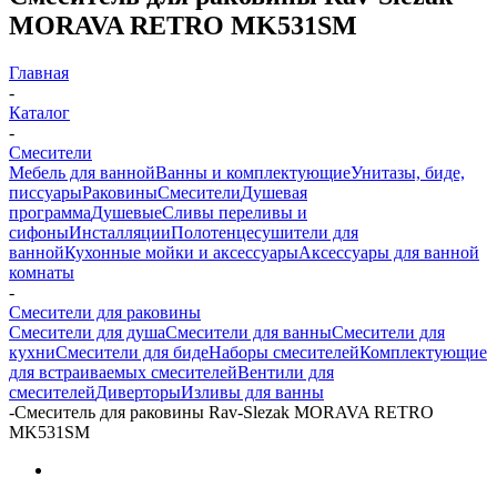
MORAVA RETRO MK531SM
Главная
-
Каталог
-
Смесители
Мебель для ванной
Ванны и комплектующие
Унитазы, биде,
писсуары
Раковины
Смесители
Душевая
программа
Душевые
Сливы переливы и
сифоны
Инсталляции
Полотенцесушители для
ванной
Кухонные мойки и аксессуары
Аксессуары для ванной
комнаты
-
Смесители для раковины
Смесители для душа
Смесители для ванны
Смесители для
кухни
Смесители для биде
Наборы смесителей
Комплектующие
для встраиваемых смесителей
Вентили для
смесителей
Диверторы
Изливы для ванны
-
Смеситель для раковины Rav-Slezak MORAVA RETRO
MK531SM