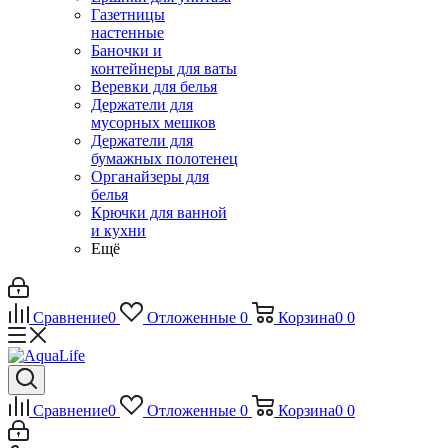
Газетницы
настенные
Баночки и
контейнеры для ваты
Веревки для белья
Держатели для
мусорных мешков
Держатели для
бумажных полотенец
Органайзеры для
белья
Крючки для ванной
и кухни
Ещё
Сравнение
0
Отложенные
0
Корзина
0
0
Сравнение
0
Отложенные
0
Корзина
0
0