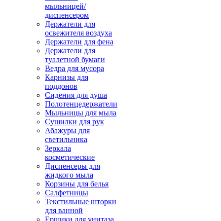
мыльницей/
диспенсером
Держатели для
освежителя воздуха
Держатели для фена
Держатели для
туалетной бумаги
Ведра для мусора
Карнизы для
поддонов
Сидения для душа
Полотенцедержатели
Мыльницы для мыла
Сушилки для рук
Абажуры для
светильника
Зеркала
косметические
Диспенсеры для
жидкого мыла
Корзины для белья
Салфетницы
Текстильные шторки
для ванной
Ершики для унитаза