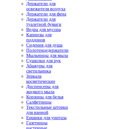
Держатели для
освежителя воздуха
Держатели для фена
Держатели для
туалетной бумаги
Ведра для мусора
Карнизы для
поддонов
Сидения для душа
Полотенцедержатели
Мыльницы для мыла
Сушилки для рук
Абажуры для
светильника
Зеркала
косметические
Диспенсеры для
жидкого мыла
Корзины для белья
Салфетницы
Текстильные шторки
для ванной
Ершики для унитаза
Газетницы
настенные