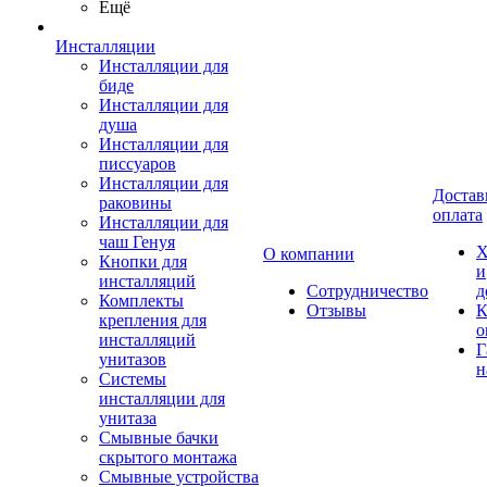
Ещё
Инсталляции
Инсталляции для
биде
Инсталляции для
душа
Инсталляции для
писсуаров
Инсталляции для
Достав
раковины
оплата
Инсталляции для
чаш Генуя
Х
О компании
Кнопки для
и
инсталляций
Сотрудничество
д
Комплекты
Отзывы
К
крепления для
о
инсталляций
Г
унитазов
н
Системы
инсталляции для
унитаза
Смывные бачки
скрытого монтажа
Смывные устройства