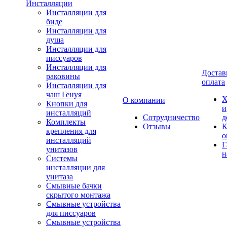
Инсталляции
Инсталляции для
биде
Инсталляции для
душа
Инсталляции для
писсуаров
Инсталляции для
Достав
раковины
оплата
Инсталляции для
чаш Генуя
Х
О компании
Кнопки для
и
инсталляций
Сотрудничество
д
Комплекты
Отзывы
К
крепления для
о
инсталляций
Г
унитазов
н
Системы
инсталляции для
унитаза
Смывные бачки
скрытого монтажа
Смывные устройства
для писсуаров
Смывные устройства