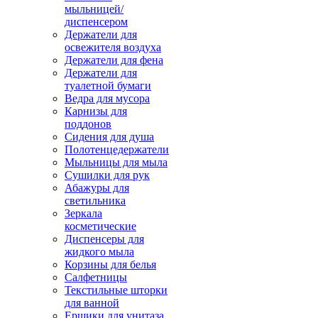
мыльницей/
диспенсером
Держатели для
освежителя воздуха
Держатели для фена
Держатели для
туалетной бумаги
Ведра для мусора
Карнизы для
поддонов
Сидения для душа
Полотенцедержатели
Мыльницы для мыла
Сушилки для рук
Абажуры для
светильника
Зеркала
косметические
Диспенсеры для
жидкого мыла
Корзины для белья
Салфетницы
Текстильные шторки
для ванной
Ершики для унитаза