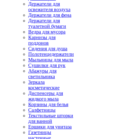
Держатели для
освежителя воздуха
Держатели для фена
Держатели для
туалетной бумаги
Ведра для мусора
Карнизы для
поддонов
Сидения для душа
Полотенцедержатели
Мыльницы для мыла
Сушилки для рук
Абажуры для
светильника
Зеркала
косметические
Диспенсеры для
жидкого мыла
Корзины для белья
Салфетницы
Текстильные шторки
для ванной
Ершики для унитаза
Газетницы
настенные