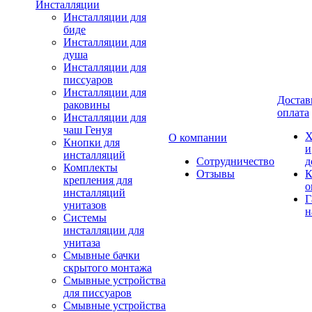
Инсталляции
Инсталляции для
биде
Инсталляции для
душа
Инсталляции для
писсуаров
Инсталляции для
Достав
раковины
оплата
Инсталляции для
чаш Генуя
Х
О компании
Кнопки для
и
инсталляций
Сотрудничество
д
Комплекты
Отзывы
К
крепления для
о
инсталляций
Г
унитазов
н
Системы
инсталляции для
унитаза
Смывные бачки
скрытого монтажа
Смывные устройства
для писсуаров
Смывные устройства