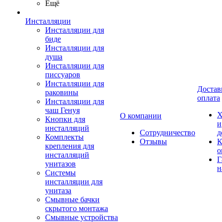
Ещё
Инсталляции
Инсталляции для
биде
Инсталляции для
душа
Инсталляции для
писсуаров
Инсталляции для
Достав
раковины
оплата
Инсталляции для
чаш Генуя
Х
О компании
Кнопки для
и
инсталляций
Сотрудничество
д
Комплекты
Отзывы
К
крепления для
о
инсталляций
Г
унитазов
н
Системы
инсталляции для
унитаза
Смывные бачки
скрытого монтажа
Смывные устройства