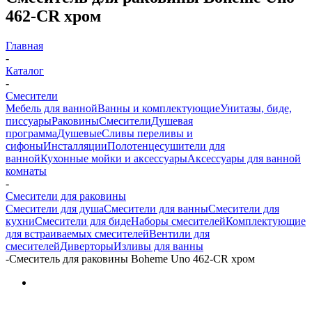
462-CR хром
Главная
-
Каталог
-
Смесители
Мебель для ванной
Ванны и комплектующие
Унитазы, биде,
писсуары
Раковины
Смесители
Душевая
программа
Душевые
Сливы переливы и
сифоны
Инсталляции
Полотенцесушители для
ванной
Кухонные мойки и аксессуары
Аксессуары для ванной
комнаты
-
Смесители для раковины
Смесители для душа
Смесители для ванны
Смесители для
кухни
Смесители для биде
Наборы смесителей
Комплектующие
для встраиваемых смесителей
Вентили для
смесителей
Диверторы
Изливы для ванны
-
Смеситель для раковины Boheme Uno 462-CR хром