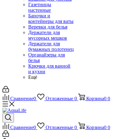
Газетницы
настенные
Баночки и
контейнеры для ваты
Веревки для белья
Держатели для
мусорных мешков
Держатели для
бумажных полотенец
Органайзеры для
белья
Крючки для ванной
и кухни
Ещё
Сравнение
0
Отложенные
0
Корзина
0
0
Сравнение
0
Отложенные
0
Корзина
0
0